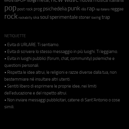
laPOP
lounge
kimura
pop
punk
rap
psichedelia
reggae
prog
post rock
r&b
rap italiano
rock
soul
sperimentale
trap
stoner
ska
swing
rockabilly
NETIQUETTE
• Evita di URLARE. Ti sentiamo.
• Evita di scrivere lo stesso messaggio in più luoghi. Ti leggiamo.
• Evita in luoghi pubblici (forum, chat, community) polemiche e
questioni personali.
• Rispetta le idee altrui, le religioni e razze diverse dalla tua, non
bestemmiare né insultare altri utenti.
• Sentiti libero di esprimere le proprie idee, nei limiti
dell'educazione e del rispetto altrui.
• Non inviare messaggi pubblicitari, catene di Sant'Antonio o cose
simili.