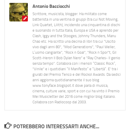
Antonio Bacciocchi
Scrittore, musicista, blogger. Ha militato come
batterista in una ventina di gruppi (tra cui Not Moving,
Link Quartet, Lilith), incidendo una cinquantina di dischi
e suonando in tutta Italia, Europa e USA e aprendo per
Clash, Iggy and the Stooges, Johnny Thunders, Manu
Chao etc. Ha scritto una decina di libri tra cui "Uscito
vivo dagli anni 80", "Mod Generations", "Paul Weller,
L’uomo cangiante", "Rock n Goal", "Rock n Spor"t, Gil
Scott-Heron Il Bob Dylan Nero" e "Ray Charles- Il genio
senza tempo". Collabora con i mensili “Classic Rock”,
"Vinile" e i quotidiani “Il Manifesto” e “Libertà”. E' tra i
giurati del Premio Tenco e del Rockol Awards. Da sedici
anni aggiorna quotidianamente il suo blog
www.tonyface.blogspot.it dove parla di musica,
cinema, culture varie, sport e con cui ha vinto il Premio
Mei Musicletter del 2016 come miglior blog italiano.
Collabora con Radiocoop dal 2003.
POTREBBERO INTERESSARTI ANCHE...