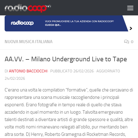
Salta al contenuto
NUOVA MUSICA ITALIANA
0
AA.VV. – Milano Underground Live to Tape
DI
ANTONIO BACCIOCCHI
· PUBBLICATO
26/02/2026
· AGGIORNATO
24/02/2026
C’erano una volta le compilation “formative”, quelle che cercavano di
rappresentare una scena musicale raccogliendone i principali
esponenti. Erano fotografie in tempo reale di quello che stava
accadendo in quel momento in un luogo. Talvolta emergevano
talenti destinati a diventare artisti di grande spessore e qualità, altre
volte molti nomi rimanevano relegati all’oblìo, pur meritando ben
altra sorte. DJ Henry, Roberto Gramegna di Rocketman Records,