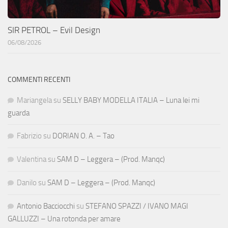
SIR PETROL – Evil Design
06/08/2026
COMMENTI RECENTI
Mariangela
su
SELLY BABY MODELLA ITALIA – Luna lei mi
guarda
Fabrizio
su
DORIAN O. A. – Tao
Valentina
su
SAM D – Leggera – (Prod. Manqc)
Danilo
su
SAM D – Leggera – (Prod. Manqc)
Antonio Bacciocchi
su
STEFANO SPAZZI / IVANO MAGI
GALLUZZI – Una rotonda per amare