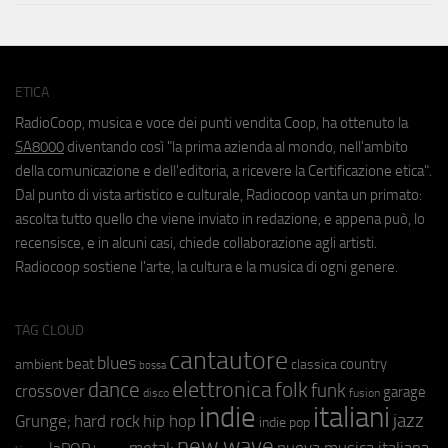
ETICA
RadioCoop, musica e voce dei punti vendita Coop, ha ottenuto la
SA8000
diventando così "la prima azienda al mondo, nell'ambito
della comunicazione e dell'editoria, a ricevere la Certificazione etica".
Dal punto di vista artistico e culturale, Radiocoop vanta un primato:
ascolta tutto quello che viene inviato in redazione, e appena può, lo
recensisce, e in alcuni casi, chiede collaborazione agli artisti.
Radiocoop sostiene l'arte, la cultura e la musica di ogni genere.
TAG CLOUD
cantautore
blues
beat
country
ambient
classica
bossa
elettronica
dance
folk
funk
crossover
garage
fusion
disco
indie
italiani
jazz
hip hop
Grunge;
hard rock
indie pop
new wave
metal;
nuova musica italiana