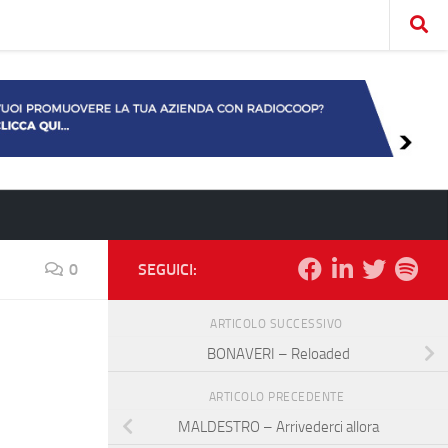
0
SEGUICI:
ARTICOLO SUCCESSIVO
BONAVERI – Reloaded
ARTICOLO PRECEDENTE
MALDESTRO – Arrivederci allora