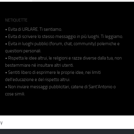
NETIQUETTE
• Evita di URLARE. Ti sentiamo.
• Evita di scrivere lo stesso messaggio in più luoghi. Ti leggiamo.
• Evita in luoghi pubblici (forum, chat, community) polemiche e
questioni personali.
• Rispetta le idee altrui, le religioni e razze diverse dalla tua, non
bestemmiare né insultare altri utenti.
• Sentiti libero di esprimere le proprie idee, nei limiti
dell'educazione e del rispetto altrui.
• Non inviare messaggi pubblicitari, catene di Sant'Antonio o
cose simili.
cy