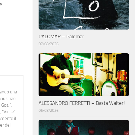
e.
PALOMAR – Palomar
07/08/2026
idendo una
Manu Chao
ALESSANDRO FERRETTI – Basta Walter!
 Goal",
06/08/2026
 "Vinile"
namente il
er del