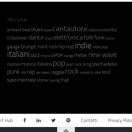
TAG CLOUD
cantautore
blues
beat
country
ambient
classica
bossa
elettronica
dance
folk
funk
crossover
fusion
disco
indie
hip hop
Grunge;
hard rock
garage
indie pop
italiani
new wave
jazz
metal;
laPOP
lounge
kimura
pop
psichedelia
nuova musica italiana
prog
post rock
rock
punk
rap
soul
reggae
ska
r&b
rockabilly
rap italiano
sperimentale
trap
stoner
swing
rt Hub
Contatti
Privacy Poli