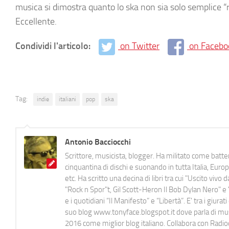
musica si dimostra quanto lo ska non sia solo semplice “r
Eccellente.
Condividi l'articolo:
on Twitter
on Facebo
Tag:
indie
italiani
pop
ska
Antonio Bacciocchi
Scrittore, musicista, blogger. Ha militato come batter
cinquantina di dischi e suonando in tutta Italia, E
etc. Ha scritto una decina di libri tra cui "Uscito viv
"Rock n Spor"t, Gil Scott-Heron Il Bob Dylan Nero" e "
e i quotidiani “Il Manifesto” e “Libertà”. E' tra i gi
suo blog www.tonyface.blogspot.it dove parla di music
2016 come miglior blog italiano. Collabora con Radi