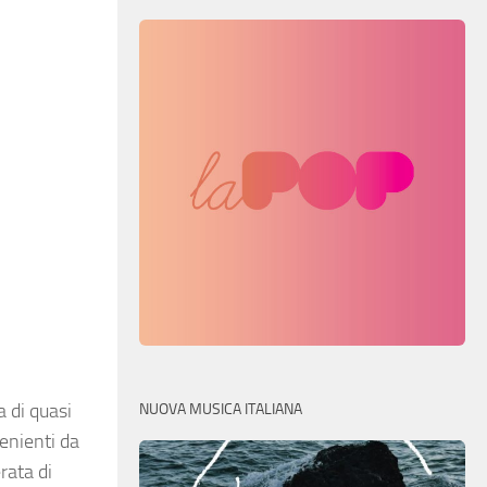
a di quasi
NUOVA MUSICA ITALIANA
venienti da
rata di