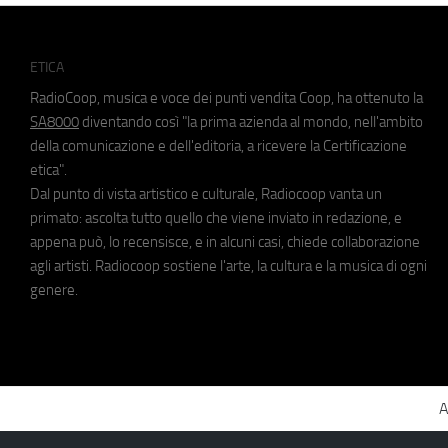
ETICA
RadioCoop, musica e voce dei punti vendita Coop, ha ottenuto la
SA8000
diventando così "la prima azienda al mondo, nell'ambito
della comunicazione e dell'editoria, a ricevere la Certificazione
etica".
Dal punto di vista artistico e culturale, Radiocoop vanta un
primato: ascolta tutto quello che viene inviato in redazione, e
appena può, lo recensisce, e in alcuni casi, chiede collaborazione
agli artisti. Radiocoop sostiene l'arte, la cultura e la musica di ogni
genere.
A