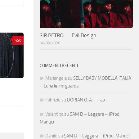
SIR PETROL – Evil Design
0
06/08/2026
COMMENTI RECENTI
Mariangela
su
SELLY BABY MODELLA ITALIA
– Luna lei mi guarda
Fabrizio
su
DORIAN O. A. – Tao
Valentina
su
SAM D – Leggera – (Prod.
Manqc)
Danilo
su
SAM D – Leggera – (Prod. Manqc)