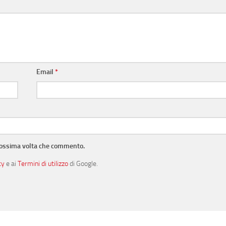
Email
*
prossima volta che commento.
cy
e ai
Termini di utilizzo
di Google.