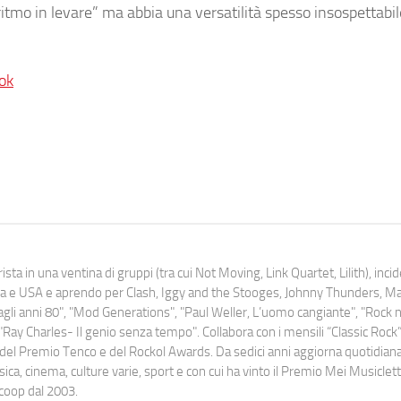
itmo in levare” ma abbia una versatilità spesso insospettabil
ok
ista in una ventina di gruppi (tra cui Not Moving, Link Quartet, Lilith), inc
uropa e USA e aprendo per Clash, Iggy and the Stooges, Johnny Thunders, 
o dagli anni 80", "Mod Generations", "Paul Weller, L’uomo cangiante", "Rock n
Ray Charles- Il genio senza tempo". Collabora con i mensili “Classic Rock”,
urati del Premio Tenco e del Rockol Awards. Da sedici anni aggiorna quotidia
a, cinema, culture varie, sport e con cui ha vinto il Premio Mei Musiclett
ocoop dal 2003.