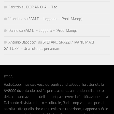
Fabrizio
su
DORIAN O. A. – Tao
Valentina
su
SAM D – Leggera – (Prod. Manqc)
Danilo
su
SAM D – Leggera – (Prod. Manqc)
Antonio Bacciocchi
su
STEFANO SPAZZI / IVANO MAGI
GALLUZZI – Una rotonda per amare
ETICA
RadioCoop, musica e voce dei punti vendita Coop, ha ottenuto la
SA8000
diventando così "la prima azienda al mondo, nell'ambito
della comunicazione e dell'editoria, a ricevere la Certificazione etica".
Dal punto di vista artistico e culturale, Radiocoop vanta un primato:
ascolta tutto quello che viene inviato in redazione, e appena può, lo