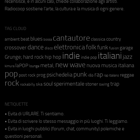
recensisce, e in alcuni casi, chiede collaborazione agli artisti.
Radiocoop sostiene l'arte, la cultura e la musica di ogni genere.
TAG CLOUD
cantautore
blues
beat
country
ambient
classica
bossa
elettronica
dance
folk
funk
crossover
garage
fusion
disco
indie
italiani
jazz
hip hop
Grunge;
hard rock
indie pop
new wave
metal;
nuova musica italiana
laPOP
lounge
kimura
pop
punk
rap
psichedelia
reggae
prog
post rock
r&b
rap italiano
rock
soul
sperimentale
trap
stoner
ska
swing
rockabilly
NETIQUETTE
• Evita di URLARE. Ti sentiamo.
• Evita di scrivere lo stesso messaggio in più luoghi. Ti leggiamo.
• Evita in luoghi pubblici (forum, chat, community) polemiche e
questioni personali.