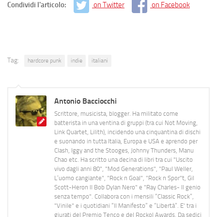
Condividi l'articolo:
on Twitter
on Facebook
Tag:
hardcore punk
indie
italiani
Antonio Bacciocchi
Scrittore, musicista, blogger. Ha militato come
batterista in una ventina di gruppi (tra cui Not Moving,
Link Quartet, Lilith), incidendo una cinquantina di dischi
e suonando in tutta Italia, Europa e USA e aprendo per
Clash, Iggy and the Stooges, Johnny Thunders, Manu
Chao etc. Ha scritto una decina di libri tra cui "Uscito
vivo dagli anni 80", "Mod Generations", "Paul Weller,
L’uomo cangiante", "Rock n Goal", "Rock n Spor"t, Gil
Scott-Heron Il Bob Dylan Nero" e "Ray Charles- Il genio
senza tempo". Collabora con i mensili “Classic Rock”,
"Vinile" e i quotidiani “Il Manifesto” e “Libertà”. E' tra i
giurati del Premio Tenco e del Rockol Awards. Da sedici