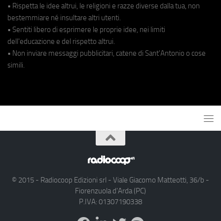
• Rispetta le idee altrui, le religioni e razze diverse dalla tua, non
bestemmiare né insultare altri utenti.
• Sentiti libero di esprimere le proprie idee, nei limiti
dell'educazione e del rispetto altrui.
• Non inviare messaggi pubblicitari, catene di Sant'Antonio o cose
simili.
© 2015 - Radiocoop Edizioni srl - Viale Giacomo Matteotti, 36/b -
Fiorenzuola d'Arda (PC)
P.IVA: 01307190338