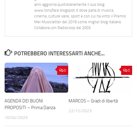
anni aggiorna quotidianamente il suo blog
www.tonyface.blogspot.it dove parla di musica,
cinema, culture varie, sport e con cui ha vinto il Premio
Mei Musicletter del 2016 come miglior blog italiano.
Collabora con Radiocoop dal 2003.
POTREBBERO INTERESSARTI ANCHE...
0
0
AGENDA DEI BUONI
MARCOS – Gradi di libertà
PROPOSITI – Prima Danza
22/12/2023
10/04/2025