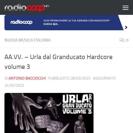
Salta al contenuto
NUOVA MUSICA ITALIANA
0
AA.VV. – Urla dal Granducato Hardcore
volume 3
DI
ANTONIO BACCIOCCHI
· PUBBLICATO
28/03/2023
· AGGIORNATO
24/03/2023