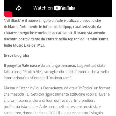
“All Black” è il nuovo singolo di Aale e utilizza un sound che
richiama fortemente le influenze britpop, caratterizzato da
chitarre energiche e melodie accattivanti. Il brano sta avendo
riscontri positivi tanto da entrare nella top ten dell’ambitissima
Indie Music Like del MEI.
Breve biografia
Il progetto Aale nasce da un lungo percorso.
La gavetta è stata
fatta con gli “Scotch Ale”, raccogliendo soddisfazioni anche a livello
internazionale e sfiorando il “mainstream”.
Messa in “stand by” quell’esperienza, dà vita a “It Rocks” un format
che mescola il Dj Set (con rigorosamente attitudine rock) al “Live” e
che va in scena anche al di fuori dei live club. Imprenditore,
professionista, padre,
Aale
non smette di essere musicista e
cantautore, riprendendo nel 2021 il suo percorso con il singolo