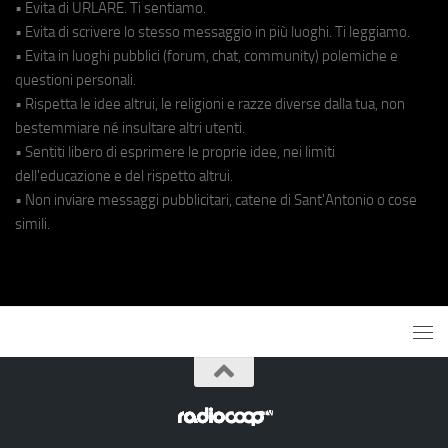
• Evita di URLARE. Ti sentiamo.
• Evita di scrivere lo stesso messaggio in più luoghi. Ti leggiamo.
• Evita in luoghi pubblici (forum, chat, community) polemiche e
questioni personali.
• Rispetta le idee altrui, le religioni e razze diverse dalla tua, non
bestemmiare né insultare altri utenti.
• Sentiti libero di esprimere le proprie idee, nei limiti
dell'educazione e del rispetto altrui.
• Non inviare messaggi pubblicitari, catene di Sant'Antonio o cose
simili.