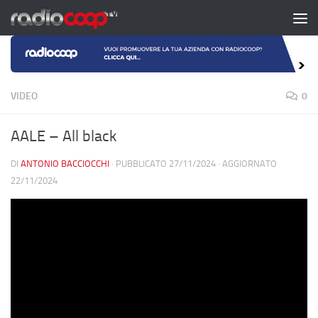
Salta al contenuto
VIDEO
0
AALE – All black
DI
ANTONIO BACCIOCCHI
· PUBBLICATO
27/11/2024
· AGGIORNATO
22/11/2024