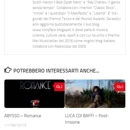
Scott-Heron Il Bob Dylan Nero" e "Ray Charles- Il genio
senza tempo". Collabora con i mensili “Classic Rock”,
"Vinile" e i quotidiani “Il Manifesto” e “Libertà”. E' tra i
giurati del Premio Tenco e del Rockol Awards. Da sedici
anni aggiorna quotidianamente il suo blog
www.tonyface.blogspot.it dove parla di musica,
cinema, culture varie, sport e con cui ha vinto il Premio
Mei Musicletter del 2016 come miglior blog italiano.
Collabora con Radiocoop dal 2003.
POTREBBERO INTERESSARTI ANCHE...
2
0
ABYSSO – Romance
LUCA COI BAFFI – Post-
Irrisione
11/08/2019