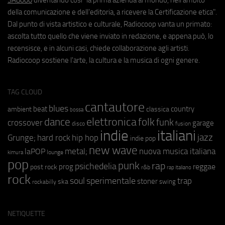
della comunicazione e dell'editoria, a ricevere la Certificazione etica".
Dal punto di vista artistico e culturale, Radiocoop vanta un primato:
ascolta tutto quello che viene inviato in redazione, e appena può, lo
recensisce, e in alcuni casi, chiede collaborazione agli artisti.
Radiocoop sostiene l'arte, la cultura e la musica di ogni genere.
TAG CLOUD
cantautore
blues
beat
country
ambient
classica
bossa
elettronica
dance
folk
funk
crossover
garage
fusion
disco
indie
italiani
jazz
hip hop
Grunge;
hard rock
indie pop
new wave
metal;
nuova musica italiana
laPOP
lounge
kimura
pop
punk
rap
psichedelia
reggae
prog
post rock
r&b
rap italiano
rock
soul
sperimentale
trap
stoner
ska
swing
rockabilly
NETIQUETTE