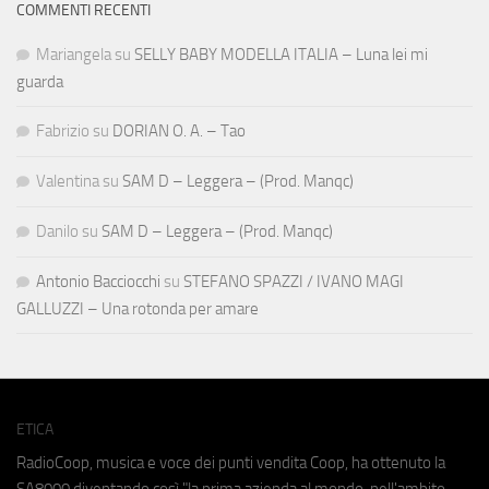
COMMENTI RECENTI
Mariangela
su
SELLY BABY MODELLA ITALIA – Luna lei mi
guarda
Fabrizio
su
DORIAN O. A. – Tao
Valentina
su
SAM D – Leggera – (Prod. Manqc)
Danilo
su
SAM D – Leggera – (Prod. Manqc)
Antonio Bacciocchi
su
STEFANO SPAZZI / IVANO MAGI
GALLUZZI – Una rotonda per amare
ETICA
RadioCoop, musica e voce dei punti vendita Coop, ha ottenuto la
SA8000
diventando così "la prima azienda al mondo, nell'ambito