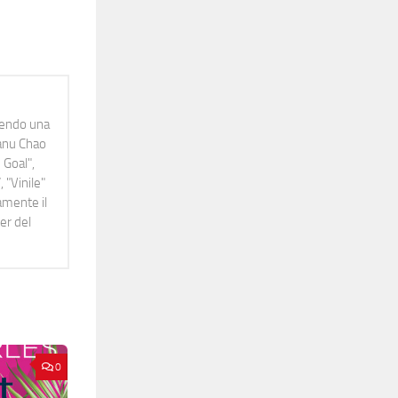
idendo una
Manu Chao
 Goal",
 "Vinile"
namente il
er del
0