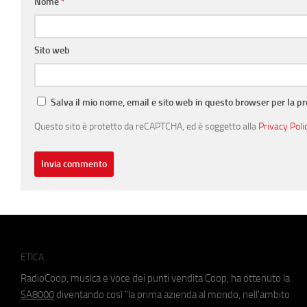
Nome
*
Sito web
Salva il mio nome, email e sito web in questo browser per la 
Questo sito è protetto da reCAPTCHA, ed è soggetto alla
Privacy Poli
ETICA
RadioCoop, musica e voce dei punti vendita Coop, ha ottenuto la
SA8000
diventando così "la prima azienda al mondo, nell'ambito