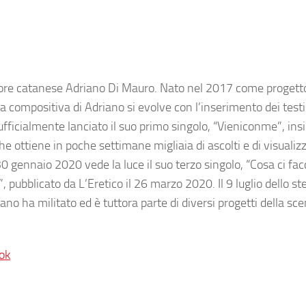
ratore catanese Adriano Di Mauro. Nato nel 2017 come progett
compositiva di Adriano si evolve con l’inserimento dei testi
 ufficialmente lanciato il suo primo singolo,
“Vieniconme”
, ins
he ottiene in poche settimane migliaia di ascolti e di visualiz
0 gennaio 2020 vede la luce il suo terzo singolo, “Cosa ci fa
”
, pubblicato da L’Eretico il 26 marzo 2020. Il 9 luglio dello s
iano ha militato ed è tuttora parte di diversi progetti della sc
ok