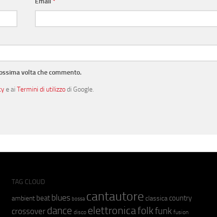
Email
*
prossima volta che commento.
cy
e ai
Termini di utilizzo
di Google.
TAG CLOUD
cantautore
blues
beat
country
ambient
classica
bossa
elettronica
dance
folk
funk
crossover
fusion
disco