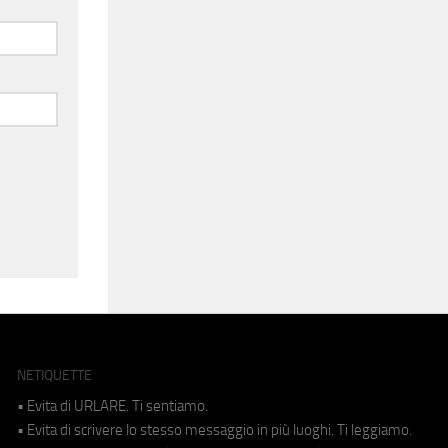
NETIQUETTE
• Evita di URLARE. Ti sentiamo.
• Evita di scrivere lo stesso messaggio in più luoghi. Ti leggiamo.