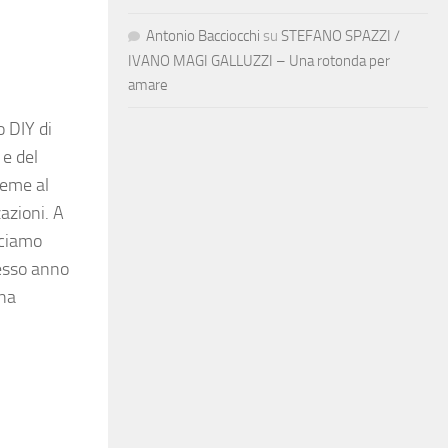
Antonio Bacciocchi
su
STEFANO SPAZZI /
IVANO MAGI GALLUZZI – Una rotonda per
amare
o DIY di
 e del
ieme al
zazioni. A
cciamo
tesso anno
ena