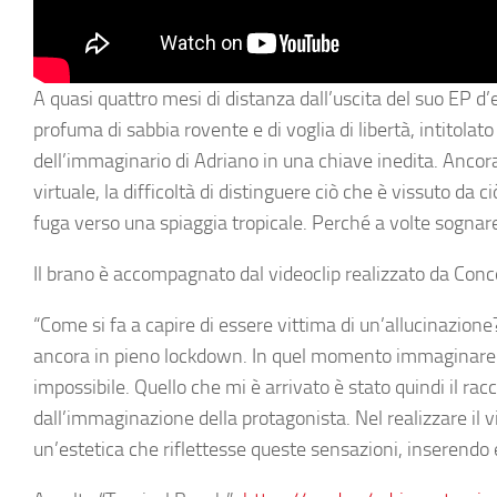
A quasi quattro mesi di distanza dall’uscita del suo EP d
profuma di sabbia rovente e di voglia di libertà, intitolat
dell’immaginario di Adriano in una chiave inedita. Ancora
virtuale, la difficoltà di distinguere ciò che è vissuto d
fuga verso una spiaggia tropicale. Perché a volte sognare
Il brano è accompagnato dal videoclip realizzato da Conc
“
Come si fa a capire di essere vittima di un’allucinazion
ancora in pieno lockdown. In quel momento immaginare di
impossibile. Quello che mi è arrivato è stato quindi il rac
dall’immaginazione della protagonista. Nel realizzare il 
un’estetica che riflettesse queste sensazioni, inserendo