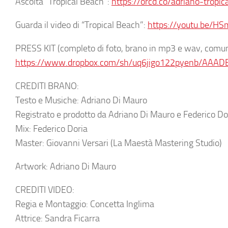
Ascolta “Tropical Beach”:
https://orcd.co/adriano-tropic
Guarda il video di “Tropical Beach”:
https://youtu.be/H
PRESS KIT
(completo di foto, brano in mp3 e wav, comun
https://www.dropbox.com/sh/uq6jigo122pyenb/AAADE
CREDITI BRANO:
Testo e Musiche: Adriano Di Mauro
Registrato e prodotto da Adriano Di Mauro e Federico Do
Mix: Federico Doria
Master: Giovanni Versari (La Maestà Mastering Studio)
Artwork: Adriano Di Mauro
CREDITI VIDEO:
Regia e Montaggio: Concetta Inglima
Attrice: Sandra Ficarra