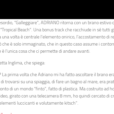
’esordio, “Galleggiare”, ADRIANO ritorna con un brano estivo 
o
“Tropical Beach”
. Una bonus track che racchiude in sé tutti g
 una volta è centrale l’elemento onirico, l’accostamento di r
a ciò che è solo immaginato, che in questo caso assume i contor
 è l’unica cosa che ci permette di andare avanti.
etta Inglima, che spiega:
e? La prima volta che Adriano mi ha fatto ascoltare il brano 
 trovarsi su una spiaggia, di fare un bagno al mare, era pr
conto di un mondo “finto”, fatto di plastica. Ma costruito ad h
video, girato con una telecamera 8 mm, ho quindi cercato di c
 elementi luccicanti e volutamente kitsch
”.