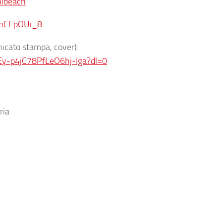
albeach
SmCEpOUi_8
icato stampa, cover):
y-p4jC78PfLeO6hj-Iga?dl=0
ria