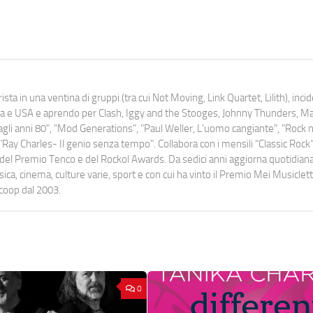
ista in una ventina di gruppi (tra cui Not Moving, Link Quartet, Lilith), inc
uropa e USA e aprendo per Clash, Iggy and the Stooges, Johnny Thunders, 
o dagli anni 80", "Mod Generations", "Paul Weller, L’uomo cangiante", "Rock n
Ray Charles- Il genio senza tempo". Collabora con i mensili “Classic Rock”,
urati del Premio Tenco e del Rockol Awards. Da sedici anni aggiorna quotidia
a, cinema, culture varie, sport e con cui ha vinto il Premio Mei Musiclett
ocoop dal 2003.
0