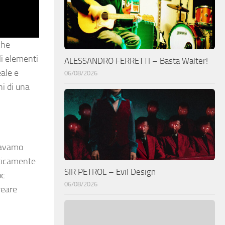
che
li elementi
ALESSANDRO FERRETTI – Basta Walter!
eale e
06/08/2026
ni di una
eravamo
aticamente
SIR PETROL – Evil Design
oc
06/08/2026
reare