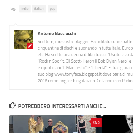
Tag:
indie
italiani
pop
Antonio Bacciocchi
Scrittore, musicista, blogger. Ha militato come batter
cinquantina di dischi e suonando in tutta Italia, E
etc. Ha scritto una decina di libri tra cui "Uscito viv
"Rock n Spor"t, Gil Scott-Heron Il Bob Dylan Nero" e "
e i quotidiani “Il Manifesto” e “Libertà”. E' tra i gi
suo blog www.tonyface.blogspot.it dove parla di music
2016 come miglior blog italiano. Collabora con Radi
POTREBBERO INTERESSARTI ANCHE...
0