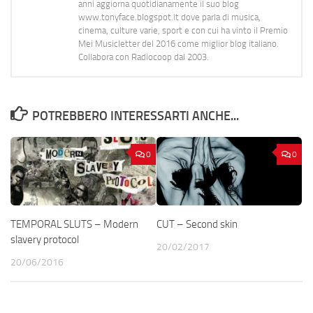
anni aggiorna quotidianamente il suo blog
www.tonyface.blogspot.it dove parla di musica,
cinema, culture varie, sport e con cui ha vinto il Premio
Mei Musicletter del 2016 come miglior blog italiano.
Collabora con Radiocoop dal 2003.
POTREBBERO INTERESSARTI ANCHE...
0
0
TEMPORAL SLUTS – Modern
CUT – Second skin
slavery protocol
20/02/2017
20/06/2016