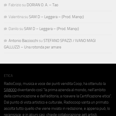
Fabrizio
su
DORIAN O. A. – Tao
Valentina
su
SAM D – Leggera – (Prod. Manqc)
Danilo
su
SAM D – Leggera – (Prod. Manqc)
Antonio Bacciocchi
su
STEFANO SPAZZI / IVANO MAGI
GALLUZZI – Una rotonda per amare
ETICA
RadioCoop, musica e voce dei punti vendita Coop, ha ottenuto la
SA8000
diventando così "la prima azienda al mondo, nell'ambito
della comunicazione e dell'editoria, a ricevere la Certificazione etica".
Dal punto di vista artistico e culturale, Radiocoop vanta un primato:
ascolta tutto quello che viene inviato in redazione, e appena può, lo
recensisce, e in alcuni casi, chiede collaborazione agli artisti.