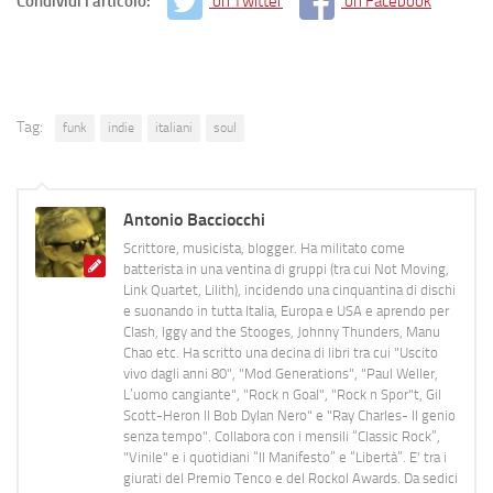
Condividi l'articolo:
on Twitter
on Facebook
Tag:
funk
indie
italiani
soul
Antonio Bacciocchi
Scrittore, musicista, blogger. Ha militato come
batterista in una ventina di gruppi (tra cui Not Moving,
Link Quartet, Lilith), incidendo una cinquantina di dischi
e suonando in tutta Italia, Europa e USA e aprendo per
Clash, Iggy and the Stooges, Johnny Thunders, Manu
Chao etc. Ha scritto una decina di libri tra cui "Uscito
vivo dagli anni 80", "Mod Generations", "Paul Weller,
L’uomo cangiante", "Rock n Goal", "Rock n Spor"t, Gil
Scott-Heron Il Bob Dylan Nero" e "Ray Charles- Il genio
senza tempo". Collabora con i mensili “Classic Rock”,
"Vinile" e i quotidiani “Il Manifesto” e “Libertà”. E' tra i
giurati del Premio Tenco e del Rockol Awards. Da sedici