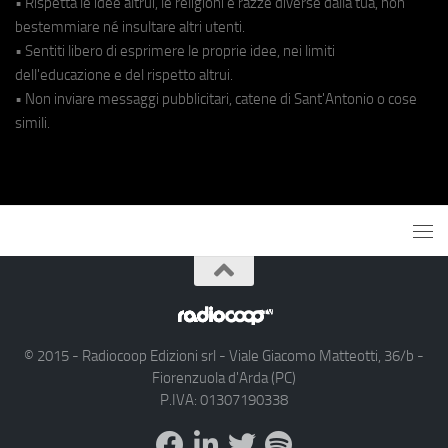
• Rispetta le idee altrui, le religioni e razze diverse dalla tua, non
bestemmiare né insultare altri utenti.
• Sentiti libero di esprimere le proprie idee, nei limiti
dell'educazione e del rispetto altrui.
• Non inviare messaggi pubblicitari, catene di Sant'Antonio o cose
simili.
© 2015 - Radiocoop Edizioni srl - Viale Giacomo Matteotti, 36/b -
Fiorenzuola d'Arda (PC)
P.IVA: 01307190338