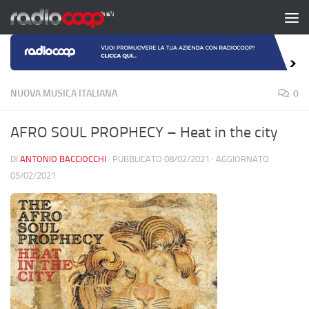
Salta al contenuto
NUOVA MUSICA ITALIANA
0
AFRO SOUL PROPHECY – Heat in the city
DI
ANTONIO BACCIOCCHI
· PUBBLICATO
08/02/2021
· AGGIORNATO
05/02/2021