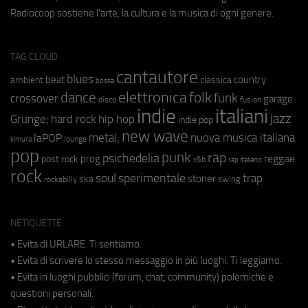
Radiocoop sostiene l'arte, la cultura e la musica di ogni genere.
TAG CLOUD
cantautore
blues
beat
country
ambient
classica
bossa
elettronica
dance
folk
funk
crossover
garage
fusion
disco
indie
italiani
jazz
hip hop
Grunge;
hard rock
indie pop
new wave
metal;
nuova musica italiana
laPOP
lounge
kimura
pop
punk
rap
psichedelia
reggae
prog
post rock
r&b
rap italiano
rock
soul
sperimentale
trap
stoner
ska
swing
rockabilly
NETIQUETTE
• Evita di URLARE. Ti sentiamo.
• Evita di scrivere lo stesso messaggio in più luoghi. Ti leggiamo.
• Evita in luoghi pubblici (forum, chat, community) polemiche e
questioni personali.