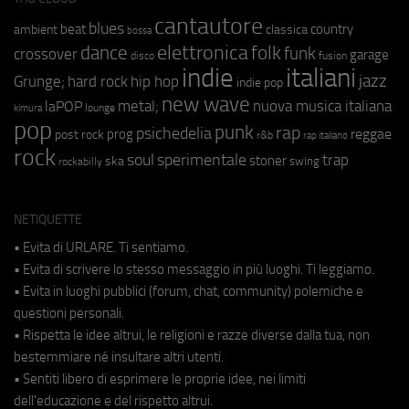
cantautore
blues
beat
country
ambient
classica
bossa
elettronica
dance
folk
funk
crossover
garage
fusion
disco
indie
italiani
jazz
hip hop
Grunge;
hard rock
indie pop
new wave
metal;
nuova musica italiana
laPOP
lounge
kimura
pop
punk
rap
psichedelia
reggae
prog
post rock
r&b
rap italiano
rock
soul
sperimentale
trap
stoner
ska
swing
rockabilly
NETIQUETTE
• Evita di URLARE. Ti sentiamo.
• Evita di scrivere lo stesso messaggio in più luoghi. Ti leggiamo.
• Evita in luoghi pubblici (forum, chat, community) polemiche e
questioni personali.
• Rispetta le idee altrui, le religioni e razze diverse dalla tua, non
bestemmiare né insultare altri utenti.
• Sentiti libero di esprimere le proprie idee, nei limiti
dell'educazione e del rispetto altrui.