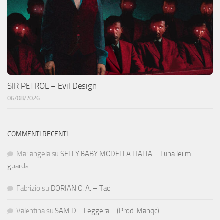
SIR PETROL – Evil Design
06/08/2026
COMMENTI RECENTI
Mariangela
su
SELLY BABY MODELLA ITALIA – Luna lei mi
guarda
Fabrizio
su
DORIAN O. A. – Tao
Valentina
su
SAM D – Leggera – (Prod. Manqc)