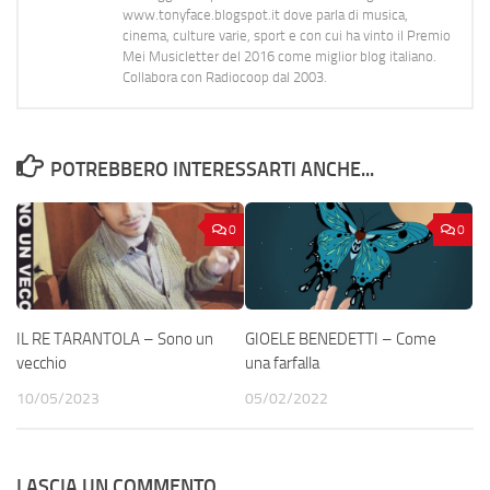
www.tonyface.blogspot.it dove parla di musica,
cinema, culture varie, sport e con cui ha vinto il Premio
Mei Musicletter del 2016 come miglior blog italiano.
Collabora con Radiocoop dal 2003.
POTREBBERO INTERESSARTI ANCHE...
0
0
IL RE TARANTOLA – Sono un
GIOELE BENEDETTI – Come
vecchio
una farfalla
10/05/2023
05/02/2022
LASCIA UN COMMENTO