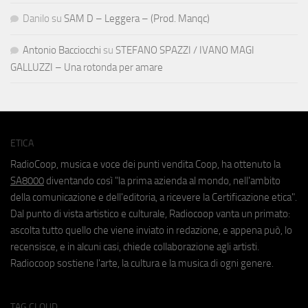
Danilo
su
SAM D – Leggera – (Prod. Manqc)
Antonio Bacciocchi
su
STEFANO SPAZZI / IVANO MAGI
GALLUZZI – Una rotonda per amare
ETICA
RadioCoop, musica e voce dei punti vendita Coop, ha ottenuto la
SA8000
diventando così "la prima azienda al mondo, nell'ambito
della comunicazione e dell'editoria, a ricevere la Certificazione etica".
Dal punto di vista artistico e culturale, Radiocoop vanta un primato:
ascolta tutto quello che viene inviato in redazione, e appena può, lo
recensisce, e in alcuni casi, chiede collaborazione agli artisti.
Radiocoop sostiene l'arte, la cultura e la musica di ogni genere.
TAG CLOUD