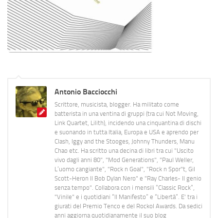
Antonio Bacciocchi
Scrittore, musicista, blogger. Ha militato come
batterista in una ventina di gruppi (tra cui Not Moving,
Link Quartet, Lilith), incidendo una cinquantina di dischi
e suonando in tutta Italia, Europa e USA e aprendo per
Clash, Iggy and the Stooges, Johnny Thunders, Manu
Chao etc. Ha scritto una decina di libri tra cui "Uscito
vivo dagli anni 80", "Mod Generations", "Paul Weller,
L’uomo cangiante", "Rock n Goal", "Rock n Spor"t, Gil
Scott-Heron Il Bob Dylan Nero" e "Ray Charles- Il genio
senza tempo". Collabora con i mensili “Classic Rock”,
"Vinile" e i quotidiani “Il Manifesto” e “Libertà”. E' tra i
giurati del Premio Tenco e del Rockol Awards. Da sedici
anni aggiorna quotidianamente il suo blog