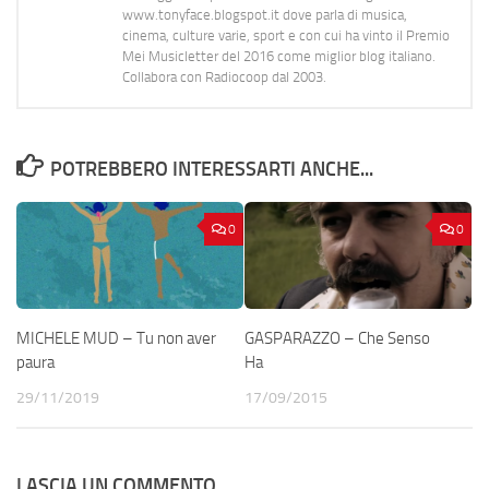
www.tonyface.blogspot.it dove parla di musica,
cinema, culture varie, sport e con cui ha vinto il Premio
Mei Musicletter del 2016 come miglior blog italiano.
Collabora con Radiocoop dal 2003.
POTREBBERO INTERESSARTI ANCHE...
0
0
MICHELE MUD – Tu non aver
GASPARAZZO – Che Senso
paura
Ha
29/11/2019
17/09/2015
LASCIA UN COMMENTO