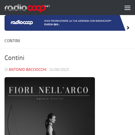
Salta al contenuto
CONTINI
Contini
DI
ANTONIO BACCIOCCHI
·
24/06/2025