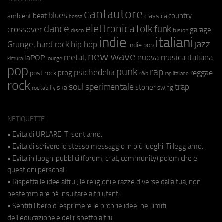
cantautore
blues
beat
country
ambient
classica
bossa
elettronica
dance
folk
funk
crossover
garage
fusion
disco
indie
italiani
jazz
hip hop
Grunge;
hard rock
indie pop
new wave
metal;
nuova musica italiana
laPOP
lounge
kimura
pop
punk
rap
psichedelia
reggae
prog
post rock
r&b
rap italiano
rock
soul
sperimentale
trap
stoner
ska
swing
rockabilly
NETIQUETTE
• Evita di URLARE. Ti sentiamo.
• Evita di scrivere lo stesso messaggio in più luoghi. Ti leggiamo.
• Evita in luoghi pubblici (forum, chat, community) polemiche e
questioni personali.
• Rispetta le idee altrui, le religioni e razze diverse dalla tua, non
bestemmiare né insultare altri utenti.
• Sentiti libero di esprimere le proprie idee, nei limiti
dell'educazione e del rispetto altrui.