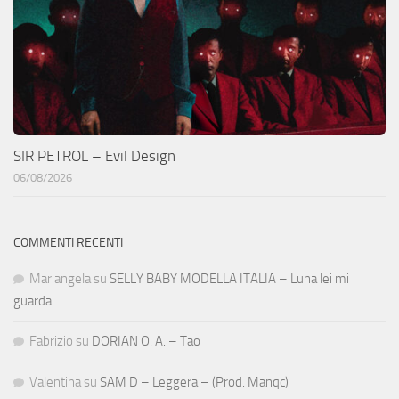
SIR PETROL – Evil Design
06/08/2026
COMMENTI RECENTI
Mariangela
su
SELLY BABY MODELLA ITALIA – Luna lei mi
guarda
Fabrizio
su
DORIAN O. A. – Tao
Valentina
su
SAM D – Leggera – (Prod. Manqc)