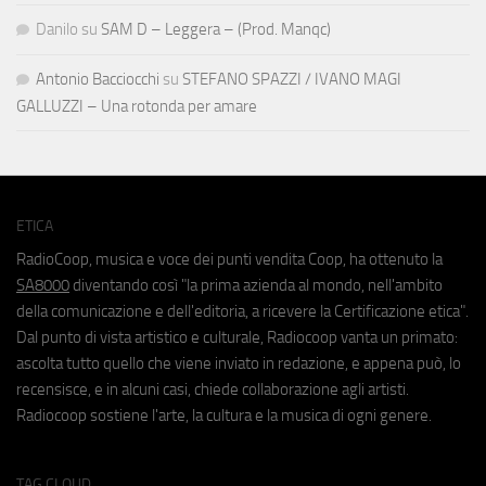
Danilo
su
SAM D – Leggera – (Prod. Manqc)
Antonio Bacciocchi
su
STEFANO SPAZZI / IVANO MAGI
GALLUZZI – Una rotonda per amare
ETICA
RadioCoop, musica e voce dei punti vendita Coop, ha ottenuto la
SA8000
diventando così "la prima azienda al mondo, nell'ambito
della comunicazione e dell'editoria, a ricevere la Certificazione etica".
Dal punto di vista artistico e culturale, Radiocoop vanta un primato:
ascolta tutto quello che viene inviato in redazione, e appena può, lo
recensisce, e in alcuni casi, chiede collaborazione agli artisti.
Radiocoop sostiene l'arte, la cultura e la musica di ogni genere.
TAG CLOUD