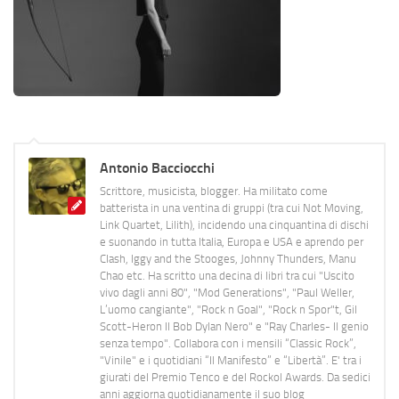
Antonio Bacciocchi
Scrittore, musicista, blogger. Ha militato come
batterista in una ventina di gruppi (tra cui Not Moving,
Link Quartet, Lilith), incidendo una cinquantina di dischi
e suonando in tutta Italia, Europa e USA e aprendo per
Clash, Iggy and the Stooges, Johnny Thunders, Manu
Chao etc. Ha scritto una decina di libri tra cui "Uscito
vivo dagli anni 80", "Mod Generations", "Paul Weller,
L’uomo cangiante", "Rock n Goal", "Rock n Spor"t, Gil
Scott-Heron Il Bob Dylan Nero" e "Ray Charles- Il genio
senza tempo". Collabora con i mensili “Classic Rock”,
"Vinile" e i quotidiani “Il Manifesto” e “Libertà”. E' tra i
giurati del Premio Tenco e del Rockol Awards. Da sedici
anni aggiorna quotidianamente il suo blog