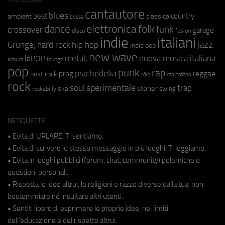
cantautore
blues
beat
country
ambient
classica
bossa
elettronica
dance
folk
funk
crossover
garage
fusion
disco
indie
italiani
jazz
hip hop
Grunge;
hard rock
indie pop
new wave
metal;
nuova musica italiana
laPOP
lounge
kimura
pop
punk
rap
psichedelia
reggae
prog
post rock
r&b
rap italiano
rock
soul
sperimentale
trap
stoner
ska
swing
rockabilly
NETIQUETTE
• Evita di URLARE. Ti sentiamo.
• Evita di scrivere lo stesso messaggio in più luoghi. Ti leggiamo.
• Evita in luoghi pubblici (forum, chat, community) polemiche e
questioni personali.
• Rispetta le idee altrui, le religioni e razze diverse dalla tua, non
bestemmiare né insultare altri utenti.
• Sentiti libero di esprimere le proprie idee, nei limiti
dell'educazione e del rispetto altrui.