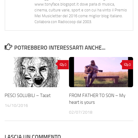
www.tonyface.blogspot.it dove parla di musica,
cinema, culture varie, sport e con cui ha vinto il Premio
Mei Musicletter del 2016 come miglior blog italiano.
Collabora con Radiocoop dal 2003.
POTREBBERO INTERESSARTI ANCHE...
0
0
PESCI SOLUBILI – Tacet
FROM FATHER TO SON – My
heart is yours
14/10/2016
02/07/2018
LASCIA UN COMMENTO