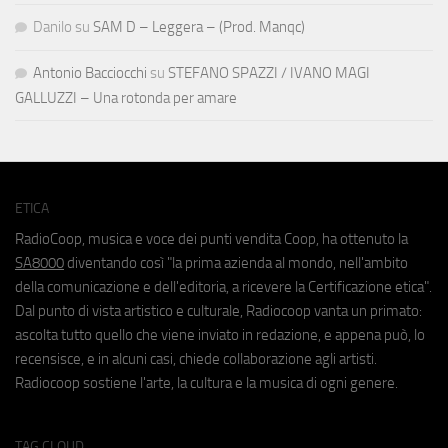
Danilo
su
SAM D – Leggera – (Prod. Manqc)
Antonio Bacciocchi
su
STEFANO SPAZZI / IVANO MAGI
GALLUZZI – Una rotonda per amare
ETICA
RadioCoop, musica e voce dei punti vendita Coop, ha ottenuto la
SA8000
diventando così "la prima azienda al mondo, nell'ambito
della comunicazione e dell'editoria, a ricevere la Certificazione etica".
Dal punto di vista artistico e culturale, Radiocoop vanta un primato:
ascolta tutto quello che viene inviato in redazione, e appena può, lo
recensisce, e in alcuni casi, chiede collaborazione agli artisti.
Radiocoop sostiene l'arte, la cultura e la musica di ogni genere.
TAG CLOUD