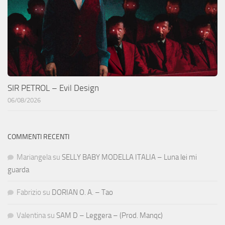
SIR PETROL – Evil Design
06/08/2026
COMMENTI RECENTI
Mariangela
su
SELLY BABY MODELLA ITALIA – Luna lei mi
guarda
Fabrizio
su
DORIAN O. A. – Tao
Valentina
su
SAM D – Leggera – (Prod. Manqc)