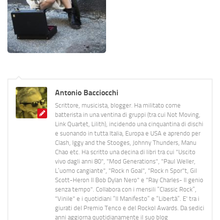
Antonio Bacciocchi
Scrittore, musicista, blogger. Ha militato come
batterista in una ventina di gruppi (tra cui Not Moving,
Link Quartet, Lilith), incidendo una cinquantina di dischi
e suonando in tutta Italia, Europa e USA e aprendo per
Clash, Iggy and the Stooges, Johnny Thunders, Manu
Chao etc. Ha scritto una decina di libri tra cui "Uscito
vivo dagli anni 80", "Mod Generations", "Paul Weller,
L’uomo cangiante", "Rock n Goal", "Rock n Spor"t, Gil
Scott-Heron Il Bob Dylan Nero" e "Ray Charles- Il genio
senza tempo". Collabora con i mensili “Classic Rock”,
"Vinile" e i quotidiani “Il Manifesto” e “Libertà”. E' tra i
giurati del Premio Tenco e del Rockol Awards. Da sedici
anni aggiorna quotidianamente il suo blog