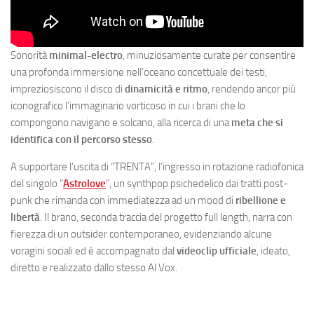
Sonorità
minimal-electro
, minuziosamente curate per consentire
una profonda immersione nell’oceano concettuale dei testi,
impreziosiscono il disco di
dinamicità e ritmo
, rendendo ancor più
iconografico l’immaginario vorticoso in cui i brani che lo
compongono navigano e solcano, alla ricerca di una
meta che si
identifica con il percorso stesso
.
A supportare l’uscita di “TRENTA”, l’ingresso in rotazione radiofonica
del singolo “
Astrolove
”, un synthpop psichedelico dai tratti post-
punk che rimanda con immediatezza ad un mood di
ribellione e
libertà
. Il brano, seconda traccia del progetto full length, narra con
fierezza di un outsider contemporaneo, evidenziando alcune
voragini sociali ed è accompagnato dal
videoclip ufficiale
, ideato,
diretto e realizzato dallo stesso Al Vox.