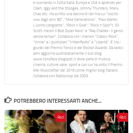
e suonando in tutta Italia, Europa e USA e aprendo per
Clash, Iggy and the Stooges, Johnny Thunders, Manu
Chao etc. Ha scritto una decina di libri tra cui "Uscito
vivo dagli anni 80", "Mod Generations", "Paul Weller,
L’uomo cangiante", "Rock n Goal", "Rock n Spor"t, Gil
Scott-Heron Il Bob Dylan Nero" e "Ray Charles- Il genio
senza tempo". Collabora con i mensili “Classic Rock”,
"Vinile" e i quotidiani “Il Manifesto” e “Libertà”. E' tra i
giurati del Premio Tenco e del Rockol Awards. Da sedici
anni aggiorna quotidianamente il suo blog
www.tonyface.blogspot.it dove parla di musica,
cinema, culture varie, sport e con cui ha vinto il Premio
Mei Musicletter del 2016 come miglior blog italiano.
Collabora con Radiocoop dal 2003.
POTREBBERO INTERESSARTI ANCHE...
0
0