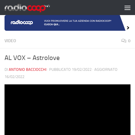
Salta al contenuto
VIDEO
0
AL VOX – Astrolove
DI
ANTONIO BACCIOCCHI
· PUBBLICATO
19/02/2022
· AGGIORNATO
16/02/2022