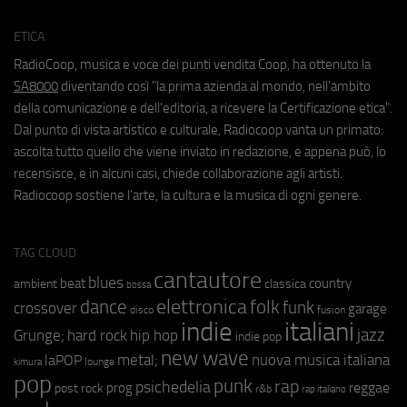
ETICA
RadioCoop, musica e voce dei punti vendita Coop, ha ottenuto la
SA8000
diventando così "la prima azienda al mondo, nell'ambito
della comunicazione e dell'editoria, a ricevere la Certificazione etica".
Dal punto di vista artistico e culturale, Radiocoop vanta un primato:
ascolta tutto quello che viene inviato in redazione, e appena può, lo
recensisce, e in alcuni casi, chiede collaborazione agli artisti.
Radiocoop sostiene l'arte, la cultura e la musica di ogni genere.
TAG CLOUD
cantautore
blues
beat
country
ambient
classica
bossa
elettronica
dance
folk
funk
crossover
garage
fusion
disco
indie
italiani
jazz
hip hop
Grunge;
hard rock
indie pop
new wave
metal;
nuova musica italiana
laPOP
lounge
kimura
pop
punk
rap
psichedelia
reggae
prog
post rock
r&b
rap italiano