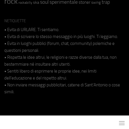
rock
soul
sperimentale
trap
stoner
ska
swing
rockabilly
NETIQUETTE
• Evita di URLARE. Ti sentiamo.
• Evita di scrivere lo stesso messaggio in più luoghi. Ti leggiamo.
• Evita in luoghi pubblici (forum, chat, community) polemiche e
questioni personali.
• Rispetta le idee altrui, le religioni e razze diverse dalla tua, non
bestemmiare né insultare altri utenti.
• Sentiti libero di esprimere le proprie idee, nei limiti
dell'educazione e del rispetto altrui.
• Non inviare messaggi pubblicitari, catene di Sant'Antonio o cose
simili.