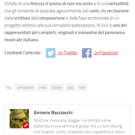
Dotato di una
finezza d’animo di raro riscontro
e di una
versatilità
che gli consente di spaziare agevolmente dal
canto
alla
recitazione
,
dalla
scrittura
alla
composizione
e dalla fase embrionale di un
progetto artistico alla sua completa realizzazione, Al Vox è
uno dei
rappresentati più completi, originali e innovativi del panorama
musicale italiano
.
Condividi l'articolo:
on Twitter
on Facebook
Tag:
cantautore
indie
italiani
pop
rock
Antonio Bacciocchi
Scrittore, musicista, blogger. Ha militato come
batterista in una ventina di gruppi (tra cui Not Moving,
Link Quartet, Lilith), incidendo una cinquantina di dischi