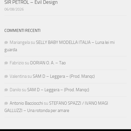
SIR PETROL – Evil Design
06/08/2026
COMMENTI RECENTI
Mariangela
su
SELLY BABY MODELLA ITALIA – Luna lei mi
guarda
Fabrizio
su
DORIAN O. A. – Tao
Valentina
su
SAM D – Leggera – (Prod. Manqc)
Danilo
su
SAM D – Leggera – (Prod. Manqc)
Antonio Bacciocchi
su
STEFANO SPAZZI / IVANO MAGI
GALLUZZI – Una rotonda per amare