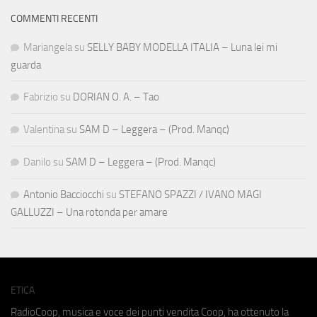
COMMENTI RECENTI
Mariangela
su
SELLY BABY MODELLA ITALIA – Luna lei mi
guarda
Fabrizio
su
DORIAN O. A. – Tao
Valentina
su
SAM D – Leggera – (Prod. Manqc)
Danilo
su
SAM D – Leggera – (Prod. Manqc)
Antonio Bacciocchi
su
STEFANO SPAZZI / IVANO MAGI
GALLUZZI – Una rotonda per amare
ETICA
RadioCoop, musica e voce dei punti vendita Coop, ha ottenuto la