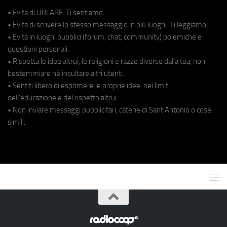
• Evita di URLARE. Ti sentiamo.
• Evita di scrivere lo stesso messaggio in più luoghi. Ti leggiamo.
• Evita in luoghi pubblici (forum, chat, community) polemiche e
questioni personali.
• Rispetta le idee altrui, le religioni e razze diverse dalla tua, non
bestemmiare né insultare altri utenti.
• Sentiti libero di esprimere le proprie idee, nei limiti
dell'educazione e del rispetto altrui.
• Non inviare messaggi pubblicitari, catene di Sant'Antonio o cose
simili.