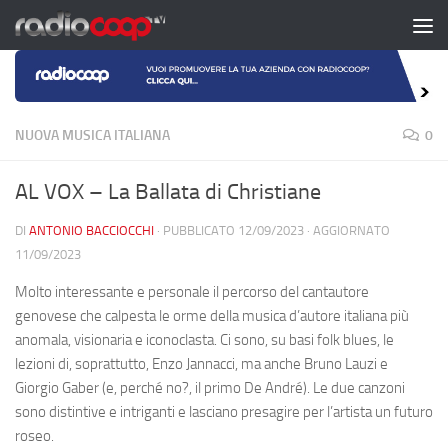
Salta al contenuto
NUOVA MUSICA ITALIANA
0
AL VOX – La Ballata di Christiane
DI
ANTONIO BACCIOCCHI
· PUBBLICATO
12/09/2023
· AGGIORNATO
11/09/2023
Molto interessante e personale il percorso del cantautore
genovese che calpesta le orme della musica d’autore italiana più
anomala, visionaria e iconoclasta. Ci sono, su basi folk blues, le
lezioni di, soprattutto, Enzo Jannacci, ma anche Bruno Lauzi e
Giorgio Gaber (e, perché no?, il primo De André). Le due canzoni
sono distintive e intriganti e lasciano presagire per l’artista un futuro
roseo.