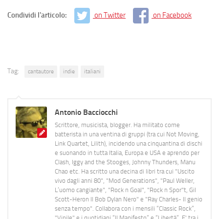
Condividi l'articolo:
on Twitter
on Facebook
Tag:
cantautore
indie
italiani
Antonio Bacciocchi
Scrittore, musicista, blogger. Ha militato come
batterista in una ventina di gruppi (tra cui Not Moving,
Link Quartet, Lilith), incidendo una cinquantina di dischi
e suonando in tutta Italia, Europa e USA e aprendo per
Clash, Iggy and the Stooges, Johnny Thunders, Manu
Chao etc. Ha scritto una decina di libri tra cui "Uscito
vivo dagli anni 80", "Mod Generations", "Paul Weller,
L’uomo cangiante", "Rock n Goal", "Rock n Spor"t, Gil
Scott-Heron Il Bob Dylan Nero" e "Ray Charles- Il genio
senza tempo". Collabora con i mensili “Classic Rock”,
"Vinile" e i quotidiani “Il Manifesto” e “Libertà”. E' tra i