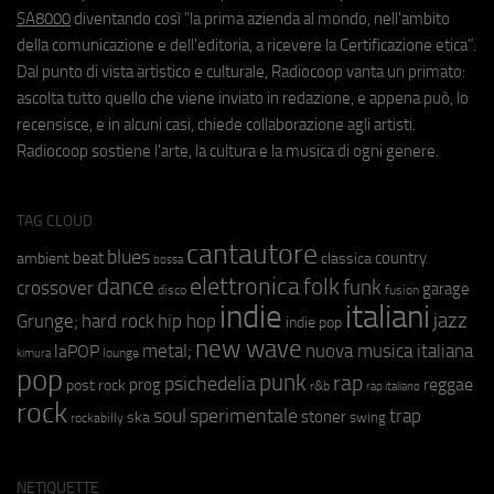
SA8000
diventando così "la prima azienda al mondo, nell'ambito
della comunicazione e dell'editoria, a ricevere la Certificazione etica".
Dal punto di vista artistico e culturale, Radiocoop vanta un primato:
ascolta tutto quello che viene inviato in redazione, e appena può, lo
recensisce, e in alcuni casi, chiede collaborazione agli artisti.
Radiocoop sostiene l'arte, la cultura e la musica di ogni genere.
TAG CLOUD
cantautore
blues
beat
country
ambient
classica
bossa
elettronica
dance
folk
funk
crossover
garage
fusion
disco
indie
italiani
jazz
hip hop
Grunge;
hard rock
indie pop
new wave
metal;
nuova musica italiana
laPOP
lounge
kimura
pop
punk
rap
psichedelia
reggae
prog
post rock
r&b
rap italiano
rock
soul
sperimentale
trap
stoner
ska
swing
rockabilly
NETIQUETTE