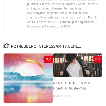
giurati del Premio Tenco e del Rockol Awards. Da sedici
anni aggiorna quotidianamente il suo blog
www.tonyface.blogspot.it dove parla di musica,
cinema, culture varie, sport e con cui ha vinto il Premio
Mei Musicletter del 2016 come miglior blog italiano.
Collabora con Radiocoop dal 2003.
POTREBBERO INTERESSARTI ANCHE...
0
0
NIENTE DI NOI – Il nuovo
singolo di Davide Rossi
05/07/2021