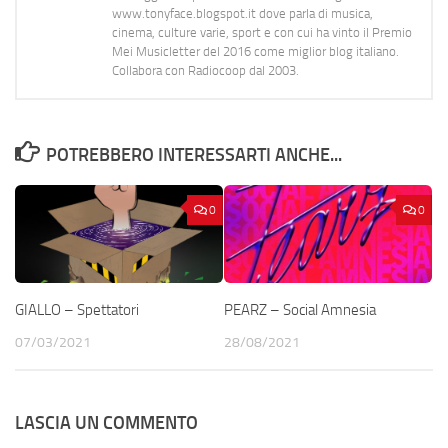
www.tonyface.blogspot.it dove parla di musica,
cinema, culture varie, sport e con cui ha vinto il Premio
Mei Musicletter del 2016 come miglior blog italiano.
Collabora con Radiocoop dal 2003.
POTREBBERO INTERESSARTI ANCHE...
0
0
GIALLO – Spettatori
PEARZ – Social Amnesia
07/03/2021
28/08/2021
LASCIA UN COMMENTO