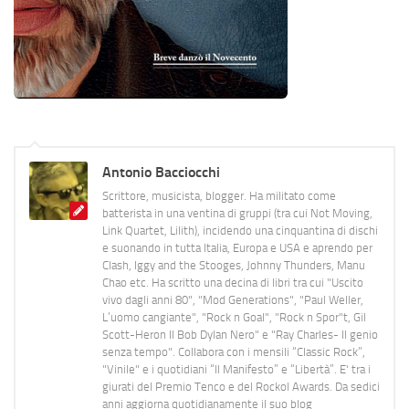
Antonio Bacciocchi
Scrittore, musicista, blogger. Ha militato come
batterista in una ventina di gruppi (tra cui Not Moving,
Link Quartet, Lilith), incidendo una cinquantina di dischi
e suonando in tutta Italia, Europa e USA e aprendo per
Clash, Iggy and the Stooges, Johnny Thunders, Manu
Chao etc. Ha scritto una decina di libri tra cui "Uscito
vivo dagli anni 80", "Mod Generations", "Paul Weller,
L’uomo cangiante", "Rock n Goal", "Rock n Spor"t, Gil
Scott-Heron Il Bob Dylan Nero" e "Ray Charles- Il genio
senza tempo". Collabora con i mensili “Classic Rock”,
"Vinile" e i quotidiani “Il Manifesto” e “Libertà”. E' tra i
giurati del Premio Tenco e del Rockol Awards. Da sedici
anni aggiorna quotidianamente il suo blog