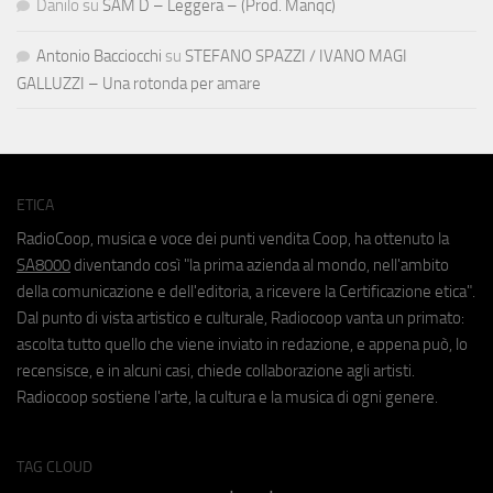
Danilo
su
SAM D – Leggera – (Prod. Manqc)
Antonio Bacciocchi
su
STEFANO SPAZZI / IVANO MAGI
GALLUZZI – Una rotonda per amare
ETICA
RadioCoop, musica e voce dei punti vendita Coop, ha ottenuto la
SA8000
diventando così "la prima azienda al mondo, nell'ambito
della comunicazione e dell'editoria, a ricevere la Certificazione etica".
Dal punto di vista artistico e culturale, Radiocoop vanta un primato:
ascolta tutto quello che viene inviato in redazione, e appena può, lo
recensisce, e in alcuni casi, chiede collaborazione agli artisti.
Radiocoop sostiene l'arte, la cultura e la musica di ogni genere.
TAG CLOUD