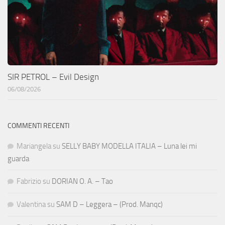
SIR PETROL – Evil Design
06/08/2026
COMMENTI RECENTI
Mariangela
su
SELLY BABY MODELLA ITALIA – Luna lei mi
guarda
Fabrizio
su
DORIAN O. A. – Tao
Valentina
su
SAM D – Leggera – (Prod. Manqc)