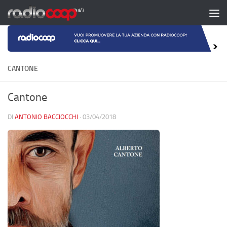
Salta al contenuto
CANTONE
Cantone
DI
ANTONIO BACCIOCCHI
·
03/04/2018