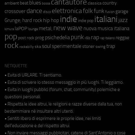
cantautore
blues
beat
country
ambient
classica
bossa
elettronica
dance
folk
funk
crossover
garage
fusion
disco
indie
italiani
jazz
hip hop
Grunge;
hard rock
indie pop
new wave
metal;
nuova musica italiana
laPOP
lounge
kimura
pop
punk
rap
psichedelia
reggae
prog
post rock
r&b
rap italiano
rock
soul
sperimentale
trap
stoner
ska
swing
rockabilly
NETIQUETTE
• Evita di URLARE. Ti sentiamo.
• Evita di scrivere lo stesso messaggio in più luoghi. Ti leggiamo.
• Evita in luoghi pubblici (forum, chat, community) polemiche e
questioni personali.
• Rispetta le idee altrui, le religioni e razze diverse dalla tua, non
bestemmiare né insultare altri utenti.
• Sentiti libero di esprimere le proprie idee, nei limiti
dell'educazione e del rispetto altrui.
• Non inviare messaggi pubblicitari, catene di Sant'Antonio o cose