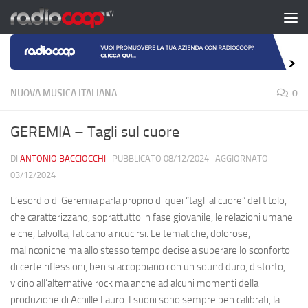
Salta al contenuto
NUOVA MUSICA ITALIANA
0
GEREMIA – Tagli sul cuore
DI
ANTONIO BACCIOCCHI
· PUBBLICATO
08/12/2024
· AGGIORNATO
03/12/2024
L’esordio di Geremia parla proprio di quei “tagli al cuore” del titolo,
che caratterizzano, soprattutto in fase giovanile, le relazioni umane
e che, talvolta, faticano a ricucirsi. Le tematiche, dolorose,
malinconiche ma allo stesso tempo decise a superare lo sconforto
di certe riflessioni, ben si accoppiano con un sound duro, distorto,
vicino all’alternative rock ma anche ad alcuni momenti della
produzione di Achille Lauro. I suoni sono sempre ben calibrati, la