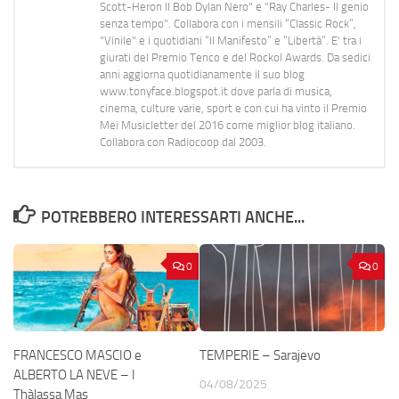
Scott-Heron Il Bob Dylan Nero" e "Ray Charles- Il genio
senza tempo". Collabora con i mensili “Classic Rock”,
"Vinile" e i quotidiani “Il Manifesto” e “Libertà”. E' tra i
giurati del Premio Tenco e del Rockol Awards. Da sedici
anni aggiorna quotidianamente il suo blog
www.tonyface.blogspot.it dove parla di musica,
cinema, culture varie, sport e con cui ha vinto il Premio
Mei Musicletter del 2016 come miglior blog italiano.
Collabora con Radiocoop dal 2003.
POTREBBERO INTERESSARTI ANCHE...
0
0
FRANCESCO MASCIO e
TEMPERIE – Sarajevo
ALBERTO LA NEVE – I
04/08/2025
Thàlassa Mas