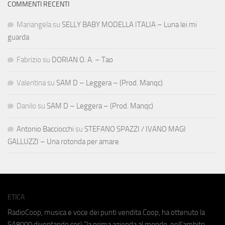
COMMENTI RECENTI
Mariangela
su
SELLY BABY MODELLA ITALIA – Luna lei mi
guarda
Fabrizio
su
DORIAN O. A. – Tao
Valentina
su
SAM D – Leggera – (Prod. Manqc)
Danilo
su
SAM D – Leggera – (Prod. Manqc)
Antonio Bacciocchi
su
STEFANO SPAZZI / IVANO MAGI
GALLUZZI – Una rotonda per amare
ETICA
RadioCoop, musica e voce dei punti vendita Coop, ha ottenuto la
SA8000
diventando così "la prima azienda al mondo, nell'ambito