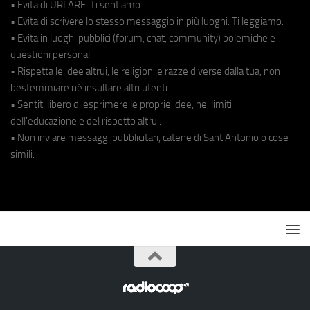
• Evita di URLARE. Ti sentiamo.
• Evita di scrivere lo stesso messaggio in più luoghi. Ti leggiamo.
• Evita in luoghi pubblici (forum, chat, community) polemiche e
questioni personali.
• Rispetta le idee altrui, le religioni e razze diverse dalla tua, non
bestemmiare né insultare altri utenti.
• Sentiti libero di esprimere le proprie idee, nei limiti
dell'educazione e del rispetto altrui.
• Non inviare messaggi pubblicitari, catene di Sant'Antonio o cose
simili.