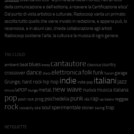
della comunicazione e dell'editoria, a ricevere la Certificazione etica".
Dal punto di vista artistico e culturale, Radiocoop vanta un primato:
ascolta tutto quello che viene inviato in redazione, e appena può, lo
recensisce, e in alcuni casi, chiede collaborazione agli artisti.
Radiocoop sostiene l'arte, la cultura e la musica di ogni genere.
TAG CLOUD
cantautore
blues
beat
country
ambient
classica
bossa
elettronica
dance
folk
funk
crossover
garage
fusion
disco
indie
italiani
jazz
hip hop
Grunge;
hard rock
indie pop
new wave
metal;
nuova musica italiana
laPOP
lounge
kimura
pop
punk
rap
psichedelia
reggae
prog
post rock
r&b
rap italiano
rock
soul
sperimentale
trap
stoner
ska
swing
rockabilly
NETIQUETTE