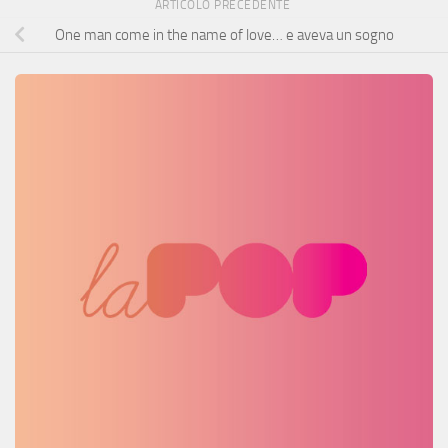
ARTICOLO PRECEDENTE
One man come in the name of love… e aveva un sogno