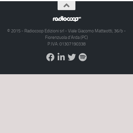
© 2015 - Radiocoop Edizioni srl - Viale Giacomo Matteotti, 36/b -
Fiorenzuola d'Arda (PC)
P.IVA: 01307190338