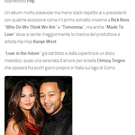
soprattutto
Pop
.
Un album molto piacevole ma meno black rispetto ai 4 precedenti
con qualche eccezione come il il primo estratto insieme a
Rick Ross
“
Who Do We Think We Are
” e “
Tomorrow
“, ma anche “
Made To
Love
” dove si sente maggiormente la manina del produttore e
artista Hip Hop
Kanye West
.
“
Love in the future
” già dal titolo e dalla copertina è un disco
melodico, quasi una serenata d’amore per la bella
Chrissy Teigen
che sposerà fra pochi giorni proprio in Italia sul lago di Como.