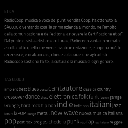
ETICA
RadioCoop, musica e voce dei punti vendita Coop, ha ottenuto la
SA8000
diventando così "la prima azienda al mondo, nell'ambito
della comunicazione e dell'editoria, a ricevere la Certificazione etica".
Dal punto di vista artistico e culturale, Radiocoop vanta un primato:
ascolta tutto quello che viene inviato in redazione, e appena può, lo
recensisce, e in alcuni casi, chiede collaborazione agli artisti.
Radiocoop sostiene l'arte, la cultura e la musica di ogni genere.
TAG CLOUD
cantautore
blues
beat
country
ambient
classica
bossa
elettronica
dance
folk
funk
crossover
garage
fusion
disco
indie
italiani
jazz
hip hop
Grunge;
hard rock
indie pop
new wave
metal;
nuova musica italiana
laPOP
lounge
kimura
pop
punk
rap
psichedelia
reggae
prog
post rock
r&b
rap italiano