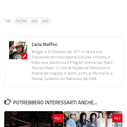
Tag:
hip hop
pop
soul
Carlo Maffini
Blogger e DJ freelance dal 1977 in Italia e vice
Presidente dell'Associazione Culturale Vinylistic, è
stato voce radiofonica & Program Director per Radio
Parma e Radio 12 nonchè titolare del famosissimo
Mistral Set (negozio di dischi, punto di riferimento a
Parma). Collabora con Radiocoop dal 2006.
POTREBBERO INTERESSARTI ANCHE...
0
0