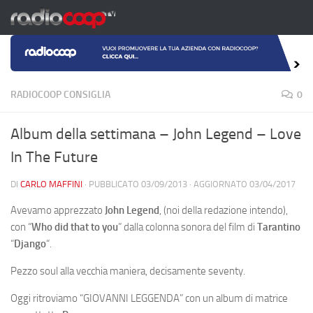
Salta al contenuto
RADIOCOOP CONSIGLIA
0
Album della settimana – John Legend – Love
In The Future
DI
CARLO MAFFINI
· PUBBLICATO
03/09/2013
· AGGIORNATO
03/04/2017
Avevamo apprezzato
John Legend
, (noi della redazione intendo),
con “
Who did that to you
” dalla colonna sonora del film di
Tarantino
“
Django
“.
Pezzo soul alla vecchia maniera, decisamente seventy.
Oggi ritroviamo “GIOVANNI LEGGENDA” con un album di matrice