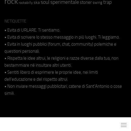
rock
soul
sperimentale
trap
stoner
ska
swing
rockabilly
NETIQUETTE
• Evita di URLARE. Ti sentiamo.
• Evita di scrivere lo stesso messaggio in più luoghi. Ti leggiamo.
• Evita in luoghi pubblici (forum, chat, community) polemiche e
questioni personali.
• Rispetta le idee altrui, le religioni e razze diverse dalla tua, non
bestemmiare né insultare altri utenti.
• Sentiti libero di esprimere le proprie idee, nei limiti
dell'educazione e del rispetto altrui.
• Non inviare messaggi pubblicitari, catene di Sant'Antonio o cose
simili.