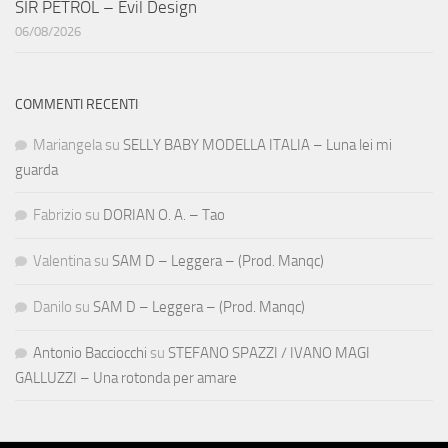
SIR PETROL – Evil Design
06/08/2026
COMMENTI RECENTI
Mariangela
su
SELLY BABY MODELLA ITALIA – Luna lei mi
guarda
Fabrizio
su
DORIAN O. A. – Tao
Valentina
su
SAM D – Leggera – (Prod. Manqc)
Danilo
su
SAM D – Leggera – (Prod. Manqc)
Antonio Bacciocchi
su
STEFANO SPAZZI / IVANO MAGI
GALLUZZI – Una rotonda per amare