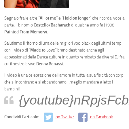
Segnalo fra le altre “
All of me
” e “
Hold on longer
” che ricorda, voce a
parte, il binomio
Costello/Bacharach
di qualche anno fa (1998
Painted From Memory
).
Salutiamo il ritorno di una delle migliori voci black degli ultimi tempi
con il video di “
Made to Love
” brano destinato anche agli
appassionati della Dance culture in quanto remixato da diversi DJ fra
cui il nostro bravo
Benny Benass
i.
Il video è una celebrazione dell’amore in tutta la sua fisicità con corpi
che si incontrano e si abbandonano…meglio mandare a letto i
bambini!
{youtube}nRpjsFc
Condividi l'articolo:
on Twitter
on Facebook