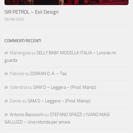
SIR PETROL – Evil Design
06/08/2026
COMMENTI RECENTI
Mariangela
su
SELLY BABY MODELLA ITALIA – Luna lei mi
guarda
Fabrizio
su
DORIAN O. A. – Tao
Valentina
su
SAM D – Leggera – (Prod. Manqc)
Danilo
su
SAM D – Leggera – (Prod. Manqc)
Antonio Bacciocchi
su
STEFANO SPAZZI / IVANO MAGI
GALLUZZI – Una rotonda per amare