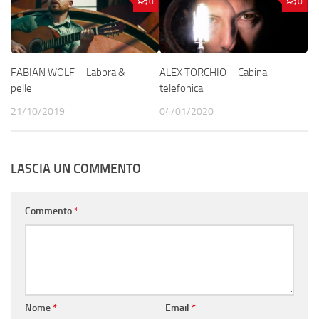
0
0
FABIAN WOLF – Labbra &
ALEX TORCHIO – Cabina
pelle
telefonica
21/10/2019
04/01/2020
LASCIA UN COMMENTO
Commento
*
Nome
*
Email
*