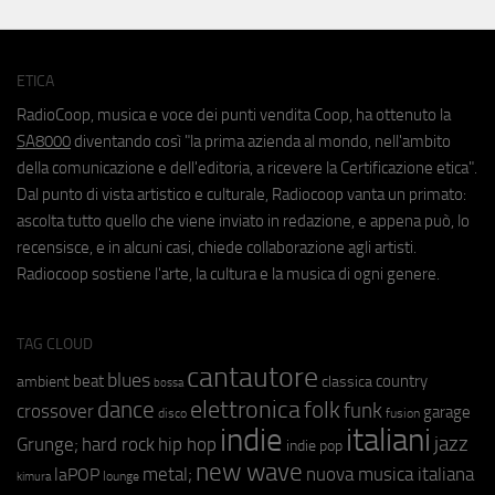
ETICA
RadioCoop, musica e voce dei punti vendita Coop, ha ottenuto la
SA8000
diventando così "la prima azienda al mondo, nell'ambito
della comunicazione e dell'editoria, a ricevere la Certificazione etica".
Dal punto di vista artistico e culturale, Radiocoop vanta un primato:
ascolta tutto quello che viene inviato in redazione, e appena può, lo
recensisce, e in alcuni casi, chiede collaborazione agli artisti.
Radiocoop sostiene l'arte, la cultura e la musica di ogni genere.
TAG CLOUD
cantautore
blues
beat
country
ambient
classica
bossa
elettronica
dance
folk
funk
crossover
garage
fusion
disco
indie
italiani
jazz
hip hop
Grunge;
hard rock
indie pop
new wave
metal;
nuova musica italiana
laPOP
lounge
kimura