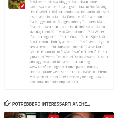
Scrittore, musicista, blogger. Ha militato come
batterista in una ventina di gruppi (tra cui Not Moving,
Link Quartet, Lilith), incidendo una cinquantina di dischi
e suonando in tutta Italia, Europa e USA e aprendo per
Clash, Iggy and the Stooges, Johnny Thunders, Manu
Chao etc. Ha scritto una decina di libri tra cui "Uscito
vivo dagli anni 80", "Mod Generations", "Paul Weller,
L’uomo cangiante", "Rock n Goal", "Rock n Spor"t, Gil
Scott-Heron Il Bob Dylan Nero" e "Ray Charles- Il genio
senza tempo". Collabora con i mensili “Classic Rock”,
"Vinile" e i quotidiani “Il Manifesto” e “Libertà”. E' tra i
giurati del Premio Tenco e del Rockol Awards. Da sedici
anni aggiorna quotidianamente il suo blog
www.tonyface.blogspot.it dove parla di musica,
cinema, culture varie, sport e con cui ha vinto il Premio
Mei Musicletter del 2016 come miglior blog italiano.
Collabora con Radiocoop dal 2003.
POTREBBERO INTERESSARTI ANCHE...