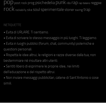
pop
punk
rap
psichedelia
reggae
prog
post rock
r&b
rap italiano
rock
soul
sperimentale
trap
stoner
ska
swing
rockabilly
NETIQUETTE
• Evita di URLARE. Ti sentiamo.
• Evita di scrivere lo stesso messaggio in più luoghi. Ti leggiamo.
• Evita in luoghi pubblici (forum, chat, community) polemiche e
questioni personali.
• Rispetta le idee altrui, le religioni e razze diverse dalla tua, non
bestemmiare né insultare altri utenti.
• Sentiti libero di esprimere le proprie idee, nei limiti
dell'educazione e del rispetto altrui.
• Non inviare messaggi pubblicitari, catene di Sant'Antonio o cose
simili.