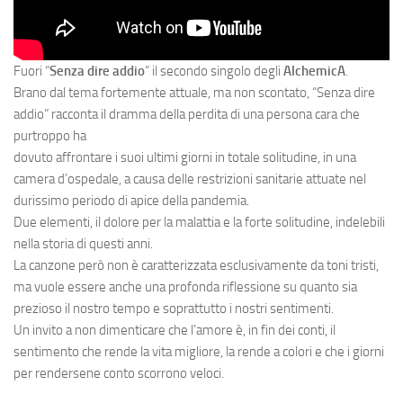
Fuori “
Senza dire addio
” il secondo singolo degli
AlchemicA
.
Brano dal tema fortemente attuale, ma non scontato, “Senza dire
addio” racconta il dramma della perdita di una persona cara che
purtroppo ha
dovuto affrontare i suoi ultimi giorni in totale solitudine, in una
camera d’ospedale, a causa delle restrizioni sanitarie attuate nel
durissimo periodo di apice della pandemia.
Due elementi, il dolore per la malattia e la forte solitudine, indelebili
nella storia di questi anni.
La canzone però non è caratterizzata esclusivamente da toni tristi,
ma vuole essere anche una profonda riflessione su quanto sia
prezioso il nostro tempo e soprattutto i nostri sentimenti.
Un invito a non dimenticare che l’amore è, in fin dei conti, il
sentimento che rende la vita migliore, la rende a colori e che i giorni
per rendersene conto scorrono veloci.