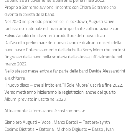
La band sarà nuovamente a Sanremo per la finale 2022.
Proprio a Sanremo avviene l’incontro con Chiara Beltrame che
diventa la corista della band.
Nel 2020 nel periodo pandemico, in lockdown, Augusti scrive
tantissimo materiale ed inizia un’importante collaborazione con
Fulvio Arnoldi che diventerà produttore del nuovo disco.
Dall’ascolto preliminare del nuovo lavoro e di alcuni concerti della
band nasce l’interessamento dell’etichetta Sorry Mom che porterà
l’ingresso della band nella scuderia della stessa, ufficialmente nel
marzo 2022.
Nello stesso mese entra a far parte della band Davide Alessandrini
alla chitarra.
Il nuovo disco – che si intitolerà “Il Sole Muore” uscirà a fine 2022.
Verso metà anno inizieranno le registrazioni anche del quarto
Album, previsto in uscita nel 2023.
Attualmente la formazione è così composta:
Gianpiero Augusti – Voce ; Marco Bertoli – Tastiere/synth
Cosimo Distratis – Batteria ; Michele Digiusto – Basso ; Ivan