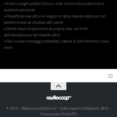
• Evita in luoghi pubblici (forum, chat, community) polemiche e
questioni personali.
• Rispetta le idee altrui, le religioni e razze diverse dalla tua, non
bestemmiare né insultare altri utenti.
• Sentiti libero di esprimere le proprie idee, nei limiti
dell'educazione e del rispetto altrui.
• Non inviare messaggi pubblicitari, catene di Sant'Antonio o cose
simili.
© 2015 - Radiocoop Edizioni srl - Viale Giacomo Matteotti, 36/b -
Fiorenzuola d'Arda (PC)