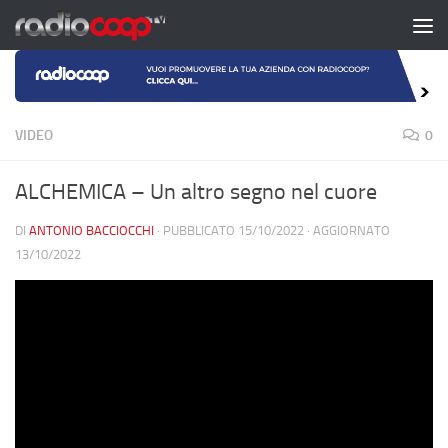
Salta al contenuto
VIDEO
0
ALCHEMICA – Un altro segno nel cuore
DI
ANTONIO BACCIOCCHI
· PUBBLICATO
15/10/2022
· AGGIORNATO
13/10/2022