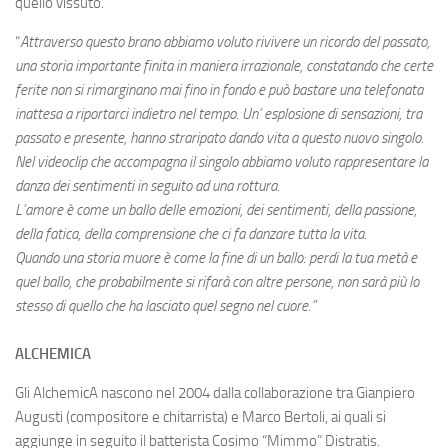
quello vissuto.
“
Attraverso questo brano abbiamo voluto rivivere un ricordo del passato,
una storia importante finita in maniera irrazionale, constatando che certe
ferite non si rimarginano mai fino in fondo e può bastare una telefonata
inattesa a riportarci indietro nel tempo. Un’ esplosione di sensazioni, tra
passato e presente, hanno straripato dando vita a questo nuovo singolo.
Nel videoclip che accompagna il singolo abbiamo voluto rappresentare la
danza dei sentimenti in seguito ad una rottura.
L’amore è come un ballo delle emozioni, dei sentimenti, della passione,
della fatica, della comprensione che ci fa danzare tutta la vita.
Quando una storia muore è come la fine di un ballo: perdi la tua metà e
quel ballo, che probabilmente si rifarà con altre persone, non sarà più lo
stesso di quello che ha lasciato quel segno nel cuore.”
ALCHEMICA
Gli AlchemicA nascono nel 2004 dalla collaborazione tra Gianpiero
Augusti (compositore e chitarrista) e Marco Bertoli, ai quali si
aggiunge in seguito il batterista Cosimo “Mimmo” Distratis.