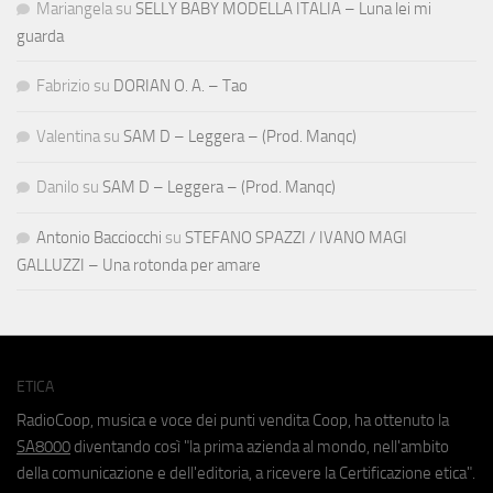
Mariangela
su
SELLY BABY MODELLA ITALIA – Luna lei mi
guarda
Fabrizio
su
DORIAN O. A. – Tao
Valentina
su
SAM D – Leggera – (Prod. Manqc)
Danilo
su
SAM D – Leggera – (Prod. Manqc)
Antonio Bacciocchi
su
STEFANO SPAZZI / IVANO MAGI
GALLUZZI – Una rotonda per amare
ETICA
RadioCoop, musica e voce dei punti vendita Coop, ha ottenuto la
SA8000
diventando così "la prima azienda al mondo, nell'ambito
della comunicazione e dell'editoria, a ricevere la Certificazione etica".