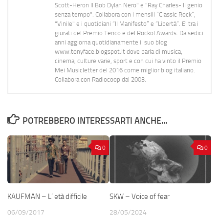
Scott-Heron Il Bob Dylan Nero" e "Ray Charles- Il genio
senza tempo". Collabora con i mensili “Classic Rock”,
"Vinile" e i quotidiani “Il Manifesto” e “Libertà”. E' tra i
giurati del Premio Tenco e del Rockol Awards. Da sedici
anni aggiorna quotidianamente il suo blog
www.tonyface.blogspot.it dove parla di musica,
cinema, culture varie, sport e con cui ha vinto il Premio
Mei Musicletter del 2016 come miglior blog italiano.
Collabora con Radiocoop dal 2003.
POTREBBERO INTERESSARTI ANCHE...
0
0
KAUFMAN – L’ età difficile
SKW – Voice of fear
06/09/2017
28/05/2024