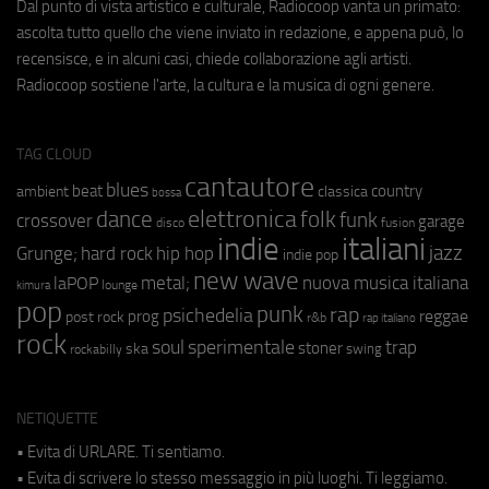
Dal punto di vista artistico e culturale, Radiocoop vanta un primato:
ascolta tutto quello che viene inviato in redazione, e appena può, lo
recensisce, e in alcuni casi, chiede collaborazione agli artisti.
Radiocoop sostiene l'arte, la cultura e la musica di ogni genere.
TAG CLOUD
cantautore
blues
beat
country
ambient
classica
bossa
elettronica
dance
folk
funk
crossover
garage
fusion
disco
indie
italiani
jazz
hip hop
Grunge;
hard rock
indie pop
new wave
metal;
nuova musica italiana
laPOP
lounge
kimura
pop
punk
rap
psichedelia
reggae
prog
post rock
r&b
rap italiano
rock
soul
sperimentale
trap
stoner
ska
swing
rockabilly
NETIQUETTE
• Evita di URLARE. Ti sentiamo.
• Evita di scrivere lo stesso messaggio in più luoghi. Ti leggiamo.