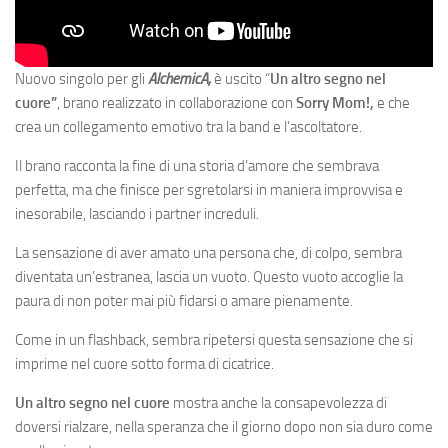
Nuovo singolo per gli
AlchemicA,
è uscito “
Un altro segno nel
cuore”
, brano realizzato in collaborazione con
Sorry Mom!,
e che
crea un collegamento emotivo tra la band e l’ascoltatore.
Il brano racconta la fine di una storia d’amore che sembrava
perfetta, ma che finisce per sgretolarsi in maniera improvvisa e
inesorabile, lasciando i partner increduli.
La sensazione di aver amato una persona che, di colpo, sembra
diventata un’estranea, lascia un vuoto. Questo vuoto accoglie la
paura di non poter mai più fidarsi o amare pienamente.
Come in un flashback, sembra ripetersi questa sensazione che si
imprime nel cuore sotto forma di cicatrice.
Un altro segno nel cuore
mostra anche la consapevolezza di
doversi rialzare, nella speranza che il giorno dopo non sia duro come