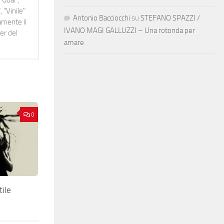
 Goal",
 "Vinile"
Antonio Bacciocchi
su
STEFANO SPAZZI /
namente il
IVANO MAGI GALLUZZI – Una rotonda per
er del
amare
0
ile