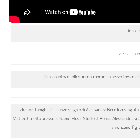
Dopo il
arriva il n
Pop, country e folk si incontrano in un pezzo fresco 
“Take me Tonight” è il nuovo singolo di Alessandra Becelli arrangiato
Matteo Caretto presso lo
Scene Music Studio
di Roma. Alessandra si c
americano,
figl