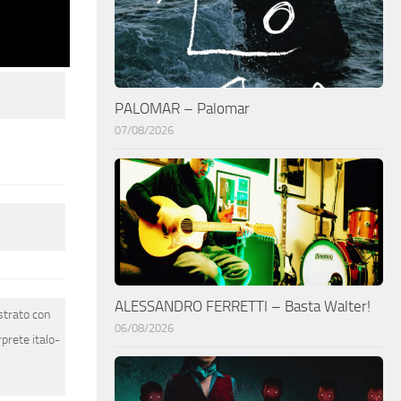
PALOMAR – Palomar
07/08/2026
ALESSANDRO FERRETTI – Basta Walter!
strato con
06/08/2026
rprete italo-