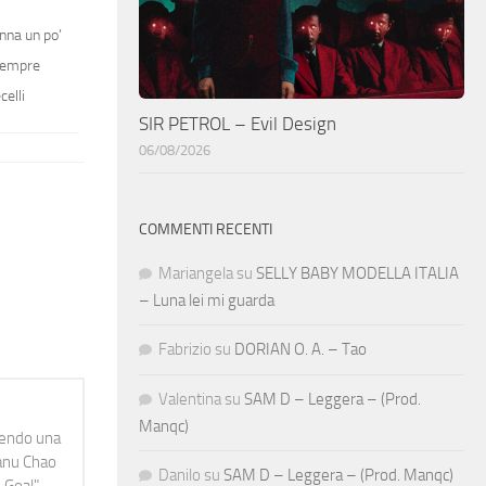
onna un po’
 sempre
elli
SIR PETROL – Evil Design
06/08/2026
COMMENTI RECENTI
Mariangela
su
SELLY BABY MODELLA ITALIA
– Luna lei mi guarda
Fabrizio
su
DORIAN O. A. – Tao
Valentina
su
SAM D – Leggera – (Prod.
Manqc)
idendo una
Manu Chao
Danilo
su
SAM D – Leggera – (Prod. Manqc)