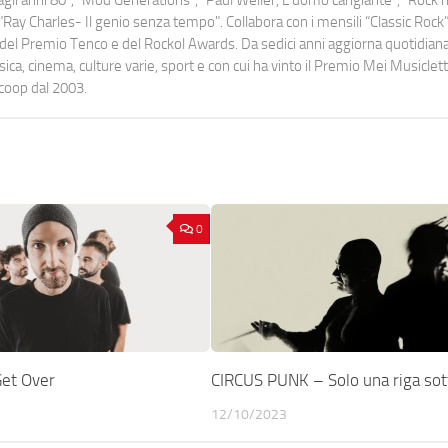
o dagli anni 80", "Mod Generations", "Paul Weller, L’uomo cangiante", "Rock n
Ray Charles- Il genio senza tempo". Collabora con i mensili “Classic Rock”,
urati del Premio Tenco e del Rockol Awards. Da sedici anni aggiorna quotidia
a, cinema, culture varie, sport e con cui ha vinto il Premio Mei Musiclett
ocoop dal 2003.
0
et Over
CIRCUS PUNK – Solo una riga sott
12/10/2023