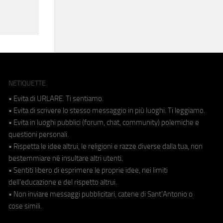
NETIQUETTE
• Evita di URLARE. Ti sentiamo.
• Evita di scrivere lo stesso messaggio in più luoghi. Ti leggiamo.
• Evita in luoghi pubblici (forum, chat, community) polemiche e
questioni personali.
• Rispetta le idee altrui, le religioni e razze diverse dalla tua, non
bestemmiare né insultare altri utenti.
• Sentiti libero di esprimere le proprie idee, nei limiti
dell'educazione e del rispetto altrui.
• Non inviare messaggi pubblicitari, catene di Sant'Antonio o
cose simili.