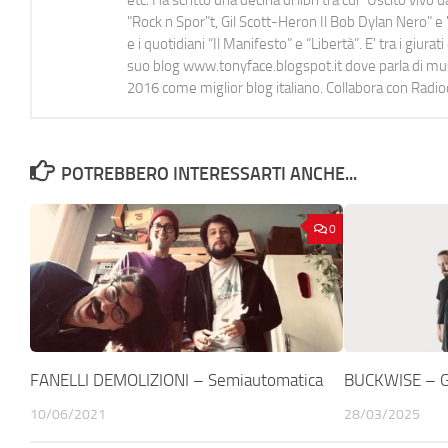
etc. Ha scritto una decina di libri tra cui "Uscito viv
"Rock n Spor"t, Gil Scott-Heron Il Bob Dylan Nero" e "
e i quotidiani “Il Manifesto” e “Libertà”. E' tra i gi
suo blog www.tonyface.blogspot.it dove parla di music
2016 come miglior blog italiano. Collabora con Radi
POTREBBERO INTERESSARTI ANCHE...
0
FANELLI DEMOLIZIONI – Semiautomatica
BUCKWISE – G
10/06/2021
28/03/2025