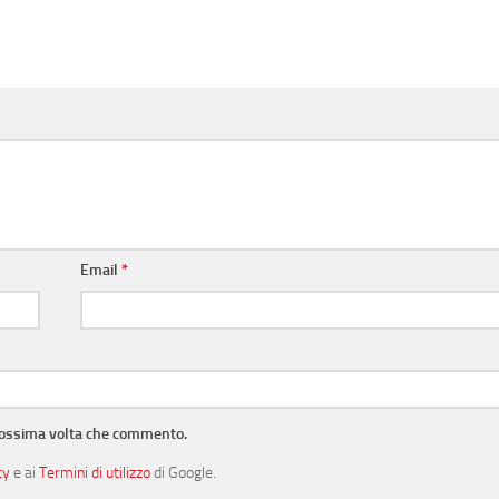
Email
*
prossima volta che commento.
cy
e ai
Termini di utilizzo
di Google.