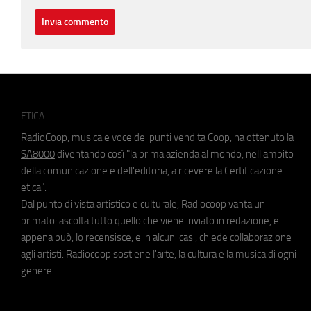
ETICA
RadioCoop, musica e voce dei punti vendita Coop, ha ottenuto la
SA8000
diventando così "la prima azienda al mondo, nell'ambito
della comunicazione e dell'editoria, a ricevere la Certificazione
etica".
Dal punto di vista artistico e culturale, Radiocoop vanta un
primato: ascolta tutto quello che viene inviato in redazione, e
appena può, lo recensisce, e in alcuni casi, chiede collaborazione
agli artisti. Radiocoop sostiene l'arte, la cultura e la musica di ogni
genere.