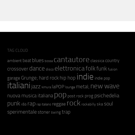
TAG CLOUD
cantautore
blues
beat
country
ambient
classica
bossa
elettronica
dance
folk
funk
crossover
fusion
disco
indie
hip hop
Grunge;
hard rock
garage
indie pop
italiani
new wave
jazz
metal;
laPOP
lounge
kimura
pop
psichedelia
nuova musica italiana
prog
post rock
rock
punk
rap
soul
reggae
ska
r&b
rockabilly
rap italiano
sperimentale
trap
stoner
swing