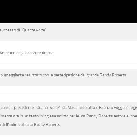
 successo di “Quante volte”
uovo brano della cantante umbra
e spumeggiante realizzato con la partecipazione dal grande Randy Roberts.
, come il precedente “Quante volte”, da Massimo Satta e Fabrizio Foggia e regi
imenta ora in un
testo in inglese
scritto per lei da
Randy Roberts
autore e inte
io dell’indimenticato Rocky Roberts.