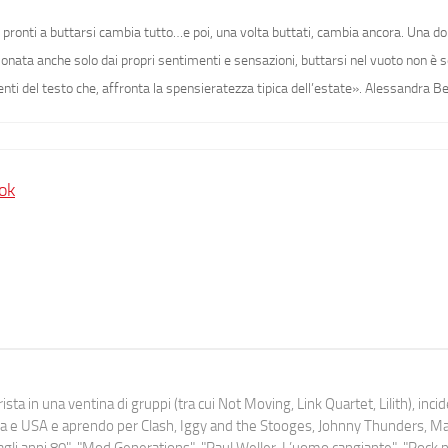
lì pronti a buttarsi cambia tutto…e poi, una volta buttati, cambia ancora. Una d
ionata anche solo dai propri sentimenti e sensazioni, buttarsi nel vuoto non è
ti del testo che, affronta la spensieratezza tipica dell’estate».
Alessandra Bec
ok
ista in una ventina di gruppi (tra cui Not Moving, Link Quartet, Lilith), inc
uropa e USA e aprendo per Clash, Iggy and the Stooges, Johnny Thunders, 