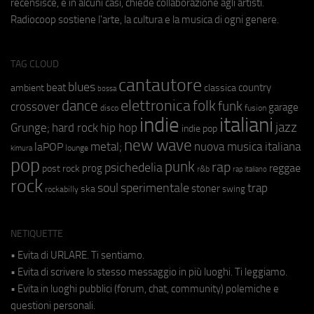
recensisce, e in alcuni casi, chiede collaborazione agli artisti.
Radiocoop sostiene l'arte, la cultura e la musica di ogni genere.
TAG CLOUD
cantautore
blues
beat
country
ambient
classica
bossa
elettronica
dance
folk
funk
crossover
garage
fusion
disco
indie
italiani
jazz
hip hop
Grunge;
hard rock
indie pop
new wave
metal;
nuova musica italiana
laPOP
lounge
kimura
pop
punk
rap
psichedelia
reggae
prog
post rock
r&b
rap italiano
rock
soul
sperimentale
trap
stoner
ska
swing
rockabilly
NETIQUETTE
• Evita di URLARE. Ti sentiamo.
• Evita di scrivere lo stesso messaggio in più luoghi. Ti leggiamo.
• Evita in luoghi pubblici (forum, chat, community) polemiche e
questioni personali.