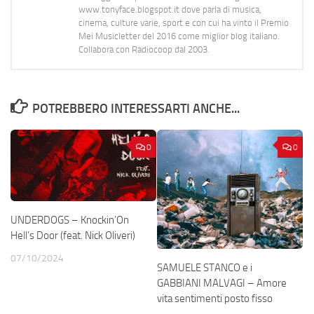
www.tonyface.blogspot.it dove parla di musica,
cinema, culture varie, sport e con cui ha vinto il Premio
Mei Musicletter del 2016 come miglior blog italiano.
Collabora con Radiocoop dal 2003.
POTREBBERO INTERESSARTI ANCHE...
0
0
UNDERDOGS – Knockin’On
Hell’s Door (feat. Nick Oliveri)
07/10/2024
SAMUELE STANCO e i
GABBIANI MALVAGI – Amore
vita sentimenti posto fisso