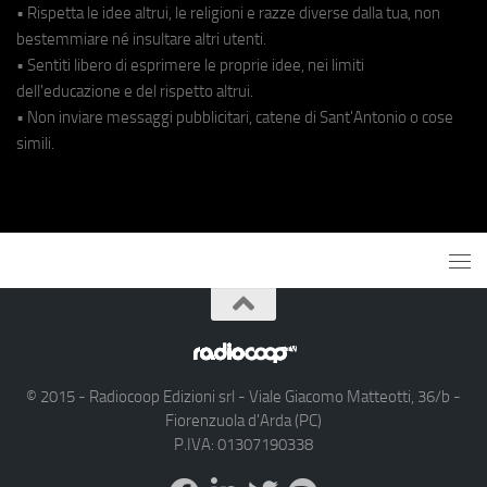
• Rispetta le idee altrui, le religioni e razze diverse dalla tua, non
bestemmiare né insultare altri utenti.
• Sentiti libero di esprimere le proprie idee, nei limiti
dell'educazione e del rispetto altrui.
• Non inviare messaggi pubblicitari, catene di Sant'Antonio o cose
simili.
© 2015 - Radiocoop Edizioni srl - Viale Giacomo Matteotti, 36/b -
Fiorenzuola d'Arda (PC)
P.IVA: 01307190338