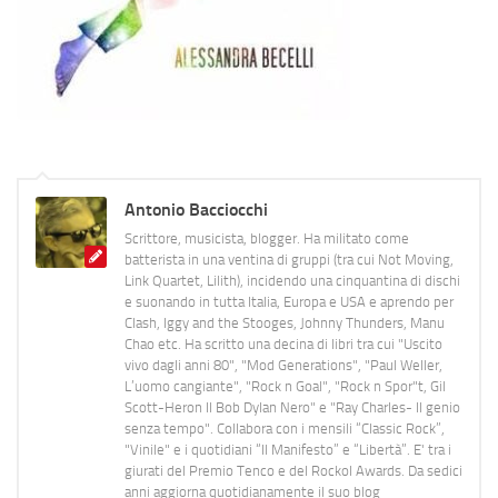
Antonio Bacciocchi
Scrittore, musicista, blogger. Ha militato come
batterista in una ventina di gruppi (tra cui Not Moving,
Link Quartet, Lilith), incidendo una cinquantina di dischi
e suonando in tutta Italia, Europa e USA e aprendo per
Clash, Iggy and the Stooges, Johnny Thunders, Manu
Chao etc. Ha scritto una decina di libri tra cui "Uscito
vivo dagli anni 80", "Mod Generations", "Paul Weller,
L’uomo cangiante", "Rock n Goal", "Rock n Spor"t, Gil
Scott-Heron Il Bob Dylan Nero" e "Ray Charles- Il genio
senza tempo". Collabora con i mensili “Classic Rock”,
"Vinile" e i quotidiani “Il Manifesto” e “Libertà”. E' tra i
giurati del Premio Tenco e del Rockol Awards. Da sedici
anni aggiorna quotidianamente il suo blog