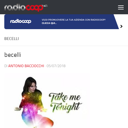
Salta al contenuto
BECELLI
becelli
DI
ANTONIO BACCIOCCHI
·
05/07/2018