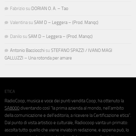
Fabrizio
su
DORIAN O. A. – Tao
Valentina
su
SAM D – Leggera – (Prod. Manqc)
Danilo
su
SAM D – Leggera – (Prod. Manqc)
Antonio Bacciocchi
su
STEFANO SPAZZI / IVANO MAGI
GALLUZZI – Una rotonda per amare
ETICA
RadioCoop, musica e voce dei punti vendita Coop, ha ottenuto la
SA8000
diventando così "la prima azienda al mondo, nell'ambito
della comunicazione e dell'editoria, a ricevere la Certificazione etica".
Dal punto di vista artistico e culturale, Radiocoop vanta un primato:
ascolta tutto quello che viene inviato in redazione, e appena può, lo