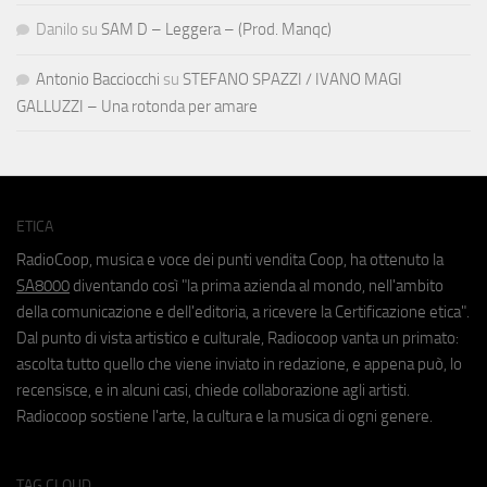
Danilo
su
SAM D – Leggera – (Prod. Manqc)
Antonio Bacciocchi
su
STEFANO SPAZZI / IVANO MAGI
GALLUZZI – Una rotonda per amare
ETICA
RadioCoop, musica e voce dei punti vendita Coop, ha ottenuto la
SA8000
diventando così "la prima azienda al mondo, nell'ambito
della comunicazione e dell'editoria, a ricevere la Certificazione etica".
Dal punto di vista artistico e culturale, Radiocoop vanta un primato:
ascolta tutto quello che viene inviato in redazione, e appena può, lo
recensisce, e in alcuni casi, chiede collaborazione agli artisti.
Radiocoop sostiene l'arte, la cultura e la musica di ogni genere.
TAG CLOUD