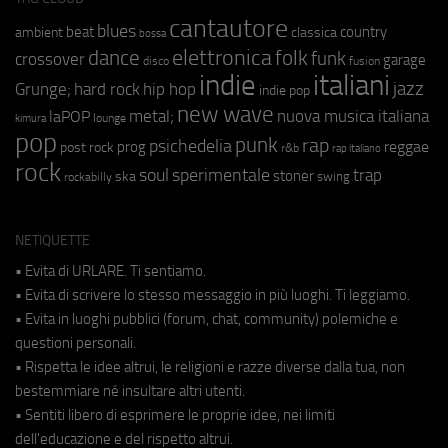
cantautore
blues
beat
country
ambient
classica
bossa
elettronica
dance
folk
funk
crossover
garage
fusion
disco
indie
italiani
jazz
hip hop
Grunge;
hard rock
indie pop
new wave
metal;
nuova musica italiana
laPOP
lounge
kimura
pop
punk
rap
psichedelia
reggae
prog
post rock
r&b
rap italiano
rock
soul
sperimentale
trap
stoner
ska
swing
rockabilly
NETIQUETTE
• Evita di URLARE. Ti sentiamo.
• Evita di scrivere lo stesso messaggio in più luoghi. Ti leggiamo.
• Evita in luoghi pubblici (forum, chat, community) polemiche e
questioni personali.
• Rispetta le idee altrui, le religioni e razze diverse dalla tua, non
bestemmiare né insultare altri utenti.
• Sentiti libero di esprimere le proprie idee, nei limiti
dell'educazione e del rispetto altrui.