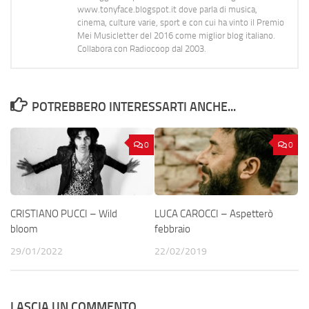
www.tonyface.blogspot.it dove parla di musica,
cinema, culture varie, sport e con cui ha vinto il Premio
Mei Musicletter del 2016 come miglior blog italiano.
Collabora con Radiocoop dal 2003.
POTREBBERO INTERESSARTI ANCHE...
0
0
CRISTIANO PUCCI – Wild
LUCA CAROCCI – Aspetterò
bloom
febbraio
29/01/2022
22/02/2019
LASCIA UN COMMENTO