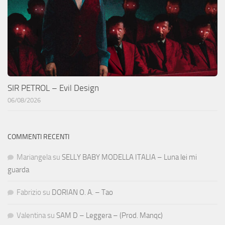
SIR PETROL – Evil Design
06/08/2026
COMMENTI RECENTI
Mariangela
su
SELLY BABY MODELLA ITALIA – Luna lei mi
guarda
Fabrizio
su
DORIAN O. A. – Tao
Valentina
su
SAM D – Leggera – (Prod. Manqc)