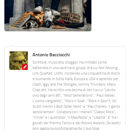
Antonio Bacciocchi
Scrittore, musicista, blogger. Ha militato come
batterista in una ventina di gruppi (tra cui Not Moving,
Link Quartet, Lilith), incidendo una cinquantina di dischi
e suonando in tutta Italia, Europa e USA e aprendo per
Clash, Iggy and the Stooges, Johnny Thunders, Manu
Chao etc. Ha scritto una decina di libri tra cui "Uscito
vivo dagli anni 80", "Mod Generations", "Paul Weller,
L’uomo cangiante", "Rock n Goal", "Rock n Spor"t, Gil
Scott-Heron Il Bob Dylan Nero" e "Ray Charles- Il genio
senza tempo". Collabora con i mensili “Classic Rock”,
"Vinile" e i quotidiani “Il Manifesto” e “Libertà”. E' tra i
giurati del Premio Tenco e del Rockol Awards. Da sedici
anni aggiorna quotidianamente il suo blog