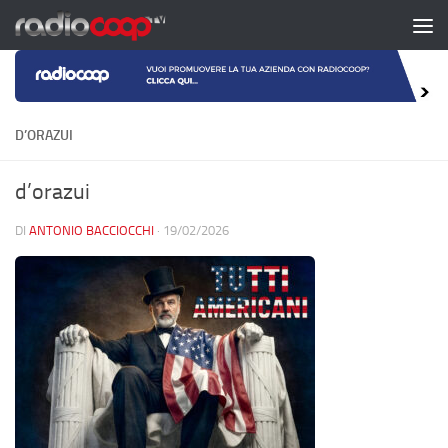
Salta al contenuto
D’ORAZUI
d’orazui
DI
ANTONIO BACCIOCCHI
·
19/02/2026