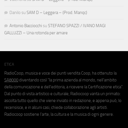
Danilo
su
SAM D – Leggera – (Prod. Manqc)
Antonio Bacciocchi
su
STEFANO SPAZZI / IVANO MAGI
GALLUZZI – Una rotonda per amare
ETICA
RadioCoop, musica e voce dei punti vendita Coop, ha ottenuto la
SA8000
diventando così "la prima azienda al mondo, nell'ambito
della comunicazione e dell'editoria, a ricevere la Certificazione etica".
Dal punto di vista artistico e culturale, Radiocoop vanta un primato:
ascolta tutto quello che viene inviato in redazione, e appena può, lo
recensisce, e in alcuni casi, chiede collaborazione agli artisti.
Radiocoop sostiene l'arte, la cultura e la musica di ogni genere.