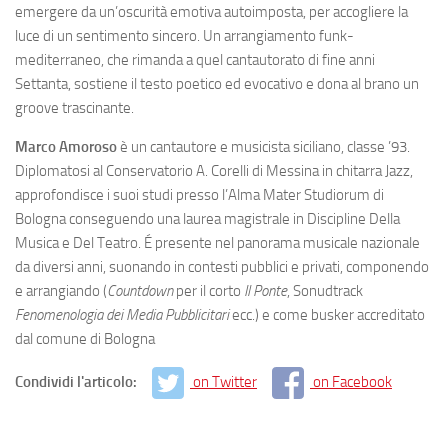
emergere da un’oscurità emotiva autoimposta, per accogliere la
luce di un sentimento sincero. Un arrangiamento funk-
mediterraneo, che rimanda a quel cantautorato di fine anni
Settanta, sostiene il testo poetico ed evocativo e dona al brano un
groove trascinante.
Marco Amoroso
è un cantautore e musicista siciliano, classe ’93.
Diplomatosi al Conservatorio A. Corelli di Messina in chitarra Jazz,
approfondisce i suoi studi presso l’Alma Mater Studiorum di
Bologna conseguendo una laurea magistrale in Discipline Della
Musica e Del Teatro. É presente nel panorama musicale nazionale
da diversi anni, suonando in contesti pubblici e privati, componendo
e arrangiando (
Countdown
per il corto
Il Ponte
, Sonudtrack
Fenomenologia dei Media Pubblicitari
ecc.) e come busker accreditato
dal comune di Bologna
Condividi l'articolo:
on Twitter
on Facebook