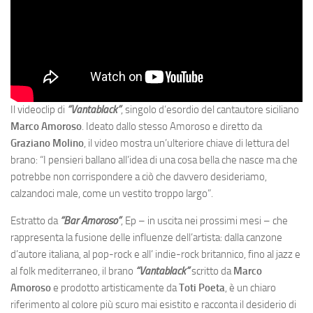
Il videoclip di
“Vantablack”
, singolo d’esordio del cantautore siciliano
Marco Amoroso
. Ideato dallo stesso Amoroso e diretto da
Graziano Molino
, il video mostra un’ulteriore chiave di lettura del
brano: “I pensieri ballano all’idea di una cosa bella che nasce ma che
potrebbe non corrispondere a ciò che davvero desideriamo,
calzandoci male, come un vestito troppo largo”.
Estratto da
“Bar Amoroso”
, Ep – in uscita nei prossimi mesi – che
rappresenta la fusione delle influenze dell’artista: dalla canzone
d’autore italiana, al pop-rock e all’ indie-rock britannico, fino al jazz e
al folk mediterraneo, il brano
“Vantablack”
scritto da
Marco
Amoroso
e prodotto artisticamente da
Toti Poeta
, è un chiaro
riferimento al colore più scuro mai esistito e racconta il desiderio di