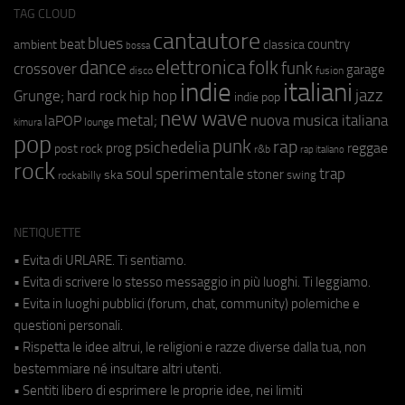
TAG CLOUD
cantautore
blues
beat
country
ambient
classica
bossa
elettronica
dance
folk
funk
crossover
garage
fusion
disco
indie
italiani
jazz
hip hop
Grunge;
hard rock
indie pop
new wave
metal;
nuova musica italiana
laPOP
lounge
kimura
pop
punk
rap
psichedelia
reggae
prog
post rock
r&b
rap italiano
rock
soul
sperimentale
trap
stoner
ska
swing
rockabilly
NETIQUETTE
• Evita di URLARE. Ti sentiamo.
• Evita di scrivere lo stesso messaggio in più luoghi. Ti leggiamo.
• Evita in luoghi pubblici (forum, chat, community) polemiche e
questioni personali.
• Rispetta le idee altrui, le religioni e razze diverse dalla tua, non
bestemmiare né insultare altri utenti.
• Sentiti libero di esprimere le proprie idee, nei limiti