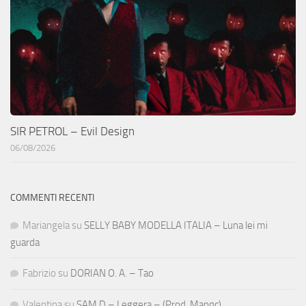
SIR PETROL – Evil Design
06/08/2026
COMMENTI RECENTI
Mariangela
su
SELLY BABY MODELLA ITALIA – Luna lei mi
guarda
Fabrizio
su
DORIAN O. A. – Tao
Valentina
su
SAM D – Leggera – (Prod. Manqc)