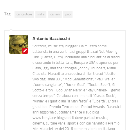
Tag:
cantautore
indie
italiani
pop
Antonio Bacciocchi
Scrittore, musicista, blogger. Ha militato come
batterista in una ventina di gruppi (tra cui Not Moving,
Link Quartet, Lilith), incidendo una cinquantina di dischi
e suonando in tutta Italia, Europa e USA e aprendo per
Clash, Iggy and the Stooges, Johnny Thunders, Manu
Chao etc. Ha scritto una decina di libri tra cui "Uscito
vivo dagli anni 80", "Mod Generations", "Paul Weller,
L’uomo cangiante", "Rock n Goal", "Rock n Spor"t, Gil
Scott-Heron Il Bob Dylan Nero" e "Ray Charles- Il genio
senza tempo". Collabora con i mensili “Classic Rock”,
"Vinile" e i quotidiani “Il Manifesto” e “Libertà”. E' tra i
giurati del Premio Tenco e del Rockol Awards. Da sedici
anni aggiorna quotidianamente il suo blog
www.tonyface.blogspot.it dove parla di musica,
cinema, culture varie, sport e con cui ha vinto il Premio
Mei Musicletter del 2016 come miglior blog italiano.