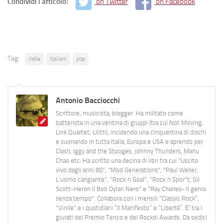
Condividi l'articolo:
on Twitter
on Facebook
Tag:
indie
italiani
pop
Antonio Bacciocchi
Scrittore, musicista, blogger. Ha militato come
batterista in una ventina di gruppi (tra cui Not Moving,
Link Quartet, Lilith), incidendo una cinquantina di dischi
e suonando in tutta Italia, Europa e USA e aprendo per
Clash, Iggy and the Stooges, Johnny Thunders, Manu
Chao etc. Ha scritto una decina di libri tra cui "Uscito
vivo dagli anni 80", "Mod Generations", "Paul Weller,
L’uomo cangiante", "Rock n Goal", "Rock n Spor"t, Gil
Scott-Heron Il Bob Dylan Nero" e "Ray Charles- Il genio
senza tempo". Collabora con i mensili “Classic Rock”,
"Vinile" e i quotidiani “Il Manifesto” e “Libertà”. E' tra i
giurati del Premio Tenco e del Rockol Awards. Da sedici