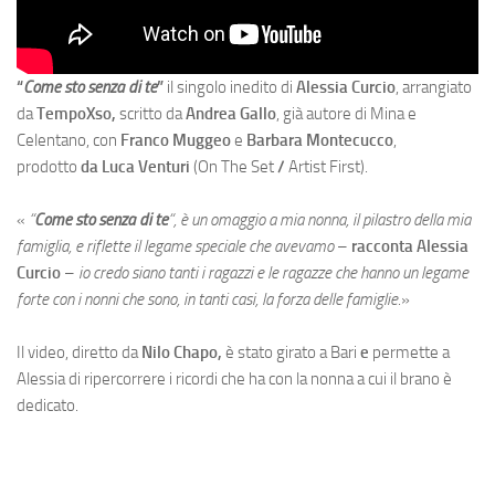
“
Come sto senza di te
”
il singolo inedito di
Alessia Curcio
, arrangiato
da
TempoXso,
scritto da
Andrea Gallo
, già autore di Mina e
Celentano, con
Franco Muggeo
e
Barbara Montecucco
,
prodotto
da Luca Venturi
(On The Set
/
Artist First).
«
“
Come sto senza di te
“, è un omaggio a mia nonna, il pilastro della mia
famiglia, e riflette il legame speciale che avevamo
–
racconta Alessia
Curcio
–
io credo siano tanti i ragazzi e le ragazze che hanno un legame
forte con i nonni che sono, in tanti casi, la forza delle famiglie
.»
Il video, diretto da
Nilo Chapo,
è stato girato a Bari
e
permette a
Alessia di ripercorrere i ricordi che ha con la nonna a cui il brano è
dedicato.