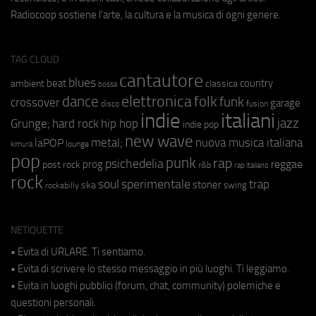
Radiocoop sostiene l'arte, la cultura e la musica di ogni genere.
TAG CLOUD
cantautore
blues
beat
country
ambient
classica
bossa
elettronica
dance
folk
funk
crossover
garage
fusion
disco
indie
italiani
jazz
hip hop
Grunge;
hard rock
indie pop
new wave
metal;
nuova musica italiana
laPOP
lounge
kimura
pop
punk
rap
psichedelia
reggae
prog
post rock
r&b
rap italiano
rock
soul
sperimentale
trap
stoner
ska
swing
rockabilly
NETIQUETTE
• Evita di URLARE. Ti sentiamo.
• Evita di scrivere lo stesso messaggio in più luoghi. Ti leggiamo.
• Evita in luoghi pubblici (forum, chat, community) polemiche e
questioni personali.