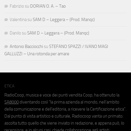
Fabrizio
su
DORIAN O. A. – Tao
Valentina
su
SAM D – Leggera – (Prod. Manqc)
Danilo
su
SAM D – Leggera – (Prod. Manqc)
Antonio Bacciocchi
su
STEFANO SPAZZI / IVANO MAGI
GALLUZZI – Una rotonda per amare
ETICA
RadioCoop, musica e voce dei punti vendita Coop, ha ottenuto la
SA8000
diventando così "la prima azienda al mondo, nell'ambito
della comunicazione e dell'editoria, a ricevere la Certificazione etica".
Dal punto di vista artistico e culturale, Radiocoop vanta un primato:
ascolta tutto quello che viene inviato in redazione, e appena può, lo
recensisce, e in alcuni casi, chiede collaborazione agli artisti.