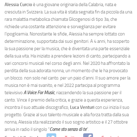
Alessia Curcio
è una giovane originaria della Calabria, nata e
cresciuta in Svizzera. La sua vita è stata segnata fin da piccola da una
rara malattia metabolica chiamata Glicogenosi di tipo 3a, che
richiede una costante attenzione e sorveglianza per evitare
l’ipoglicemia. Nonostante le sfide, Alessia ha sempre lottato con
determinazione, supportata dai suoi genitori. A 4 anni, ha scoperto
la sua passione per la musica, che è diventata una parte essenziale
della sua vita. Ha iniziato a prendere lezioni di canto, partecipando a
vari concorsi musicali nel corso degli anni. Nel 2020 ha affrontato la
perdita della sua adorata nonna, un momento che le ha provocato
un blocco. non solo nel canto. per un paio d’anni. Il suo amore per la
musica non è mai svanito, e nel 2022 partecipa al programma
televisivo
A Voice For Music
, riaccendendo la sua passione per il
canto. Vince il premio della critica, e grazie a questa esperienza,
incontra il suo attuale discografico,
Luca Venturi
con cui inizia il suo
progetto. Grazie al suo talento musicale e alla forza tratta dalla sua
nonna, Alessia sta realizzando il suo sogno artistico e il 27 ottobre
arriva in radio il singolo “
Come sto senza di te
”.