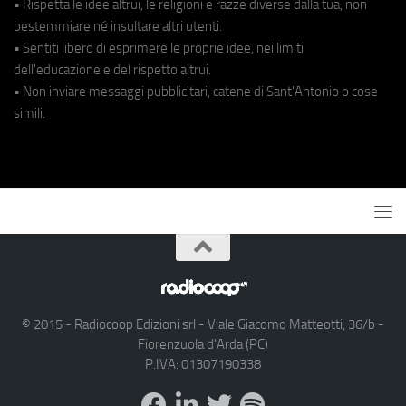
• Rispetta le idee altrui, le religioni e razze diverse dalla tua, non
bestemmiare né insultare altri utenti.
• Sentiti libero di esprimere le proprie idee, nei limiti
dell'educazione e del rispetto altrui.
• Non inviare messaggi pubblicitari, catene di Sant'Antonio o cose
simili.
© 2015 - Radiocoop Edizioni srl - Viale Giacomo Matteotti, 36/b -
Fiorenzuola d'Arda (PC)
P.IVA: 01307190338