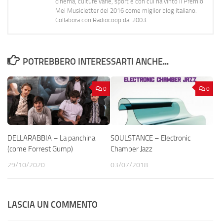
cinema, culture varie, sport e con cui ha vinto il Premio
Mei Musicletter del 2016 come miglior blog italiano.
Collabora con Radiocoop dal 2003.
POTREBBERO INTERESSARTI ANCHE...
0
0
DELLARABBIA – La panchina
SOULSTANCE – Electronic
(come Forrest Gump)
Chamber Jazz
29/10/2020
03/07/2018
LASCIA UN COMMENTO