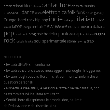
cantautore
blues
beat
country
ambient
classica
bossa
elettronica
dance
folk
funk
crossover
garage
fusion
disco
indie
italiani
jazz
hip hop
Grunge;
hard rock
indie pop
new wave
metal;
nuova musica italiana
laPOP
lounge
kimura
pop
punk
rap
psichedelia
reggae
prog
post rock
r&b
rap italiano
rock
soul
sperimentale
trap
stoner
ska
swing
rockabilly
NETIQUETTE
• Evita di URLARE. Ti sentiamo.
• Evita di scrivere lo stesso messaggio in più luoghi. Ti leggiamo.
• Evita in luoghi pubblici (forum, chat, community) polemiche e
questioni personali.
• Rispetta le idee altrui, le religioni e razze diverse dalla tua, non
bestemmiare né insultare altri utenti.
• Sentiti libero di esprimere le proprie idee, nei limiti
dell'educazione e del rispetto altrui.