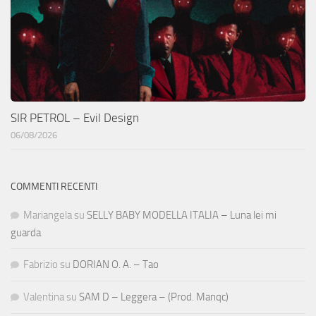
SIR PETROL – Evil Design
06/08/2026
COMMENTI RECENTI
Mariangela
su
SELLY BABY MODELLA ITALIA – Luna lei mi
guarda
Fabrizio
su
DORIAN O. A. – Tao
Valentina
su
SAM D – Leggera – (Prod. Manqc)