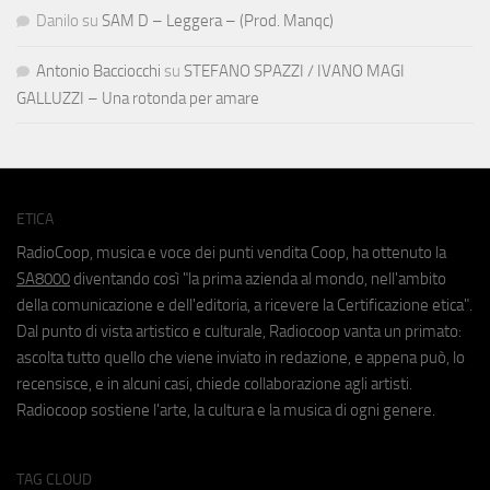
Danilo
su
SAM D – Leggera – (Prod. Manqc)
Antonio Bacciocchi
su
STEFANO SPAZZI / IVANO MAGI
GALLUZZI – Una rotonda per amare
ETICA
RadioCoop, musica e voce dei punti vendita Coop, ha ottenuto la
SA8000
diventando così "la prima azienda al mondo, nell'ambito
della comunicazione e dell'editoria, a ricevere la Certificazione etica".
Dal punto di vista artistico e culturale, Radiocoop vanta un primato:
ascolta tutto quello che viene inviato in redazione, e appena può, lo
recensisce, e in alcuni casi, chiede collaborazione agli artisti.
Radiocoop sostiene l'arte, la cultura e la musica di ogni genere.
TAG CLOUD