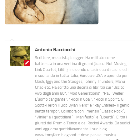
Antonio Bacciocchi
Scrittore, musicista, blogger. Ha militato come
batterista in una ventina di gruppi (tra cui Not Moving,
Link Quartet, Lilith), incidendo una cinquantina di dischi
e suonando in tutta Italia, Europa e USA e aprendo per
Clash, Iggy and the Stooges, Johnny Thunders, Manu
Chao etc. Ha scritto una decina di libri tra cui "Uscito
vivo dagli anni 80", "Mod Generations", "Paul Weller,
L’uomo cangiante", "Rock n Goal", "Rock n Spor"t, Gil
Scott-Heron Il Bob Dylan Nero" e "Ray Charles- Il genio
senza tempo". Collabora con i mensili “Classic Rock”,
"Vinile" e i quotidiani “Il Manifesto” e “Libertà”. E' tra i
giurati del Premio Tenco e del Rockol Awards. Da sedici
anni aggiorna quotidianamente il suo blog
www.tonyface.blogspot.it dove parla di musica,