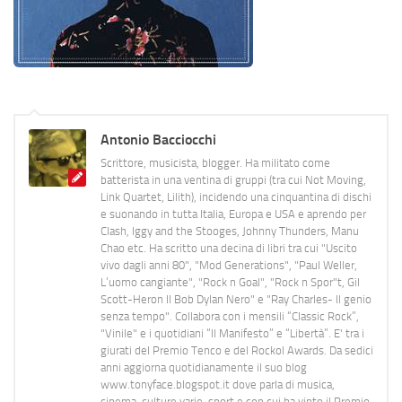
Antonio Bacciocchi
Scrittore, musicista, blogger. Ha militato come
batterista in una ventina di gruppi (tra cui Not Moving,
Link Quartet, Lilith), incidendo una cinquantina di dischi
e suonando in tutta Italia, Europa e USA e aprendo per
Clash, Iggy and the Stooges, Johnny Thunders, Manu
Chao etc. Ha scritto una decina di libri tra cui "Uscito
vivo dagli anni 80", "Mod Generations", "Paul Weller,
L’uomo cangiante", "Rock n Goal", "Rock n Spor"t, Gil
Scott-Heron Il Bob Dylan Nero" e "Ray Charles- Il genio
senza tempo". Collabora con i mensili “Classic Rock”,
"Vinile" e i quotidiani “Il Manifesto” e “Libertà”. E' tra i
giurati del Premio Tenco e del Rockol Awards. Da sedici
anni aggiorna quotidianamente il suo blog
www.tonyface.blogspot.it dove parla di musica,
cinema, culture varie, sport e con cui ha vinto il Premio