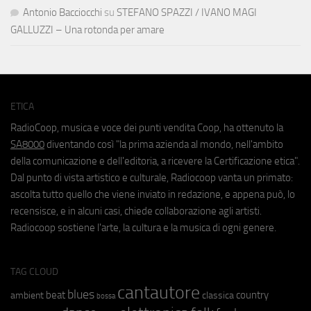
Antonio Bacciocchi
su
STEFANO SPAZZI / IVANO MAGI
GALLUZZI – Una rotonda per amare
ETICA
RadioCoop, musica e voce dei punti vendita Coop, ha ottenuto la
SA8000
diventando così "la prima azienda al mondo, nell'ambito
della comunicazione e dell'editoria, a ricevere la Certificazione etica".
Dal punto di vista artistico e culturale, Radiocoop vanta un primato:
ascolta tutto quello che viene inviato in redazione, e appena può, lo
recensisce, e in alcuni casi, chiede collaborazione agli artisti.
Radiocoop sostiene l'arte, la cultura e la musica di ogni genere.
TAG CLOUD
cantautore
blues
beat
country
ambient
classica
bossa