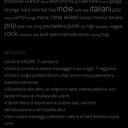
elettronica
dance
folk
funk
crossover
garage
fusion
disco
indie
italiani
jazz
hip hop
Grunge;
hard rock
indie pop
new wave
metal;
nuova musica italiana
laPOP
lounge
kimura
pop
punk
rap
psichedelia
reggae
prog
post rock
r&b
rap italiano
rock
soul
sperimentale
trap
stoner
ska
swing
rockabilly
NETIQUETTE
• Evita di URLARE. Ti sentiamo.
• Evita di scrivere lo stesso messaggio in più luoghi. Ti leggiamo.
• Evita in luoghi pubblici (forum, chat, community) polemiche e
questioni personali.
• Rispetta le idee altrui, le religioni e razze diverse dalla tua, non
bestemmiare né insultare altri utenti.
• Sentiti libero di esprimere le proprie idee, nei limiti
dell'educazione e del rispetto altrui.
• Non inviare messaggi pubblicitari, catene di Sant'Antonio o cose
simili.