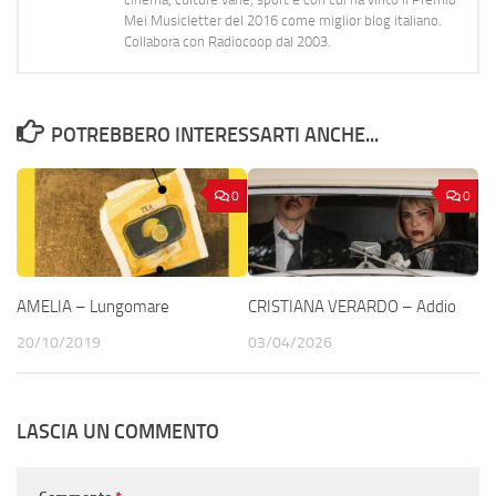
Mei Musicletter del 2016 come miglior blog italiano.
Collabora con Radiocoop dal 2003.
POTREBBERO INTERESSARTI ANCHE...
0
0
AMELIA – Lungomare
CRISTIANA VERARDO – Addio
20/10/2019
03/04/2026
LASCIA UN COMMENTO