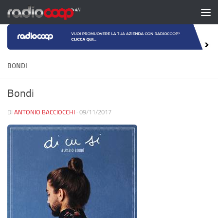
Salta al contenuto
BONDI
Bondi
DI
ANTONIO BACCIOCCHI
·
09/11/2017