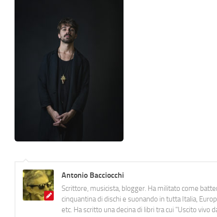
Antonio Bacciocchi
Scrittore, musicista, blogger. Ha militato come batter
cinquantina di dischi e suonando in tutta Italia, E
etc. Ha scritto una decina di libri tra cui "Uscito viv