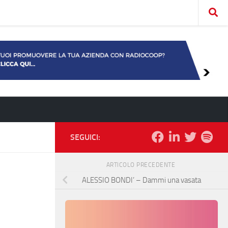
SEGUICI:
ARTICOLO PRECEDENTE
ALESSIO BONDI’ – Dammi una vasata