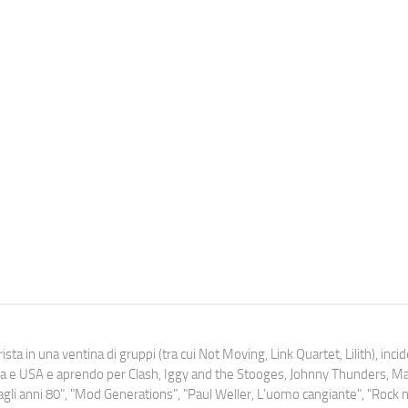
ista in una ventina di gruppi (tra cui Not Moving, Link Quartet, Lilith), inc
uropa e USA e aprendo per Clash, Iggy and the Stooges, Johnny Thunders, 
o dagli anni 80", "Mod Generations", "Paul Weller, L’uomo cangiante", "Rock n