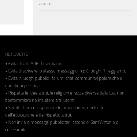
amare
NETIQUETTE
• Evita di URLARE. Ti sentiamo.
• Evita di scrivere lo stesso messaggio in più luoghi. Ti leggiamo.
• Evita in luoghi pubblici (forum, chat, community) polemiche e
questioni personali.
• Rispetta le idee altrui, le religioni e razze diverse dalla tua, non
bestemmiare né insultare altri utenti.
• Sentiti libero di esprimere le proprie idee, nei limiti
dell'educazione e del rispetto altrui.
• Non inviare messaggi pubblicitari, catene di Sant'Antonio o
cose simili.