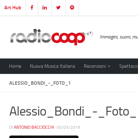
Art Hub
Salta al contenuto
Immagini, suoni, mus
Home
Nuova Musica Italiana
Recensioni
Spettacol
ALESSIO_BONDI_-_FOTO_1
Alessio_Bondi_-_Foto
DI
ANTONIO BACCIOCCHI
·
05/03/2019