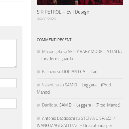
SIR PETROL – Evil Design
06/08/2026
COMMENTI RECENTI
Mariangela
su
SELLY BABY MODELLA ITALIA
– Luna lei mi guarda
Fabrizio
su
DORIAN O. A. – Tao
Valentina
su
SAM D – Leggera – (Prod.
Manqc)
Danilo
su
SAM D – Leggera – (Prod. Manqc)
Antonio Bacciocchi
su
STEFANO SPAZZI /
IVANO MAGI GALLUZZI – Una rotonda per