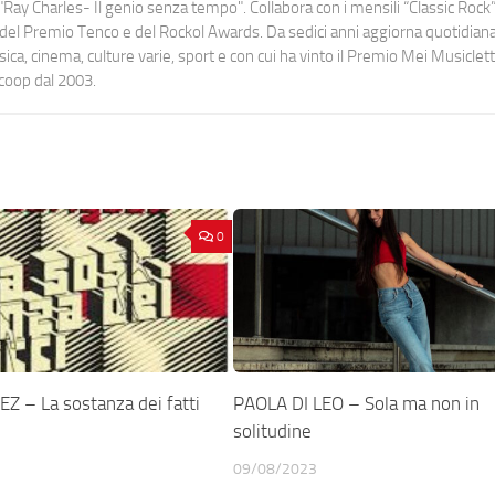
Ray Charles- Il genio senza tempo". Collabora con i mensili “Classic Rock”,
urati del Premio Tenco e del Rockol Awards. Da sedici anni aggiorna quotidia
a, cinema, culture varie, sport e con cui ha vinto il Premio Mei Musiclett
ocoop dal 2003.
0
 – La sostanza dei fatti
PAOLA DI LEO – Sola ma non in
solitudine
09/08/2023