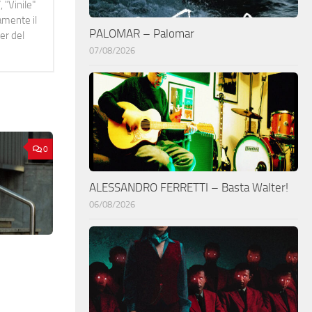
 "Vinile"
namente il
PALOMAR – Palomar
er del
07/08/2026
0
ALESSANDRO FERRETTI – Basta Walter!
06/08/2026