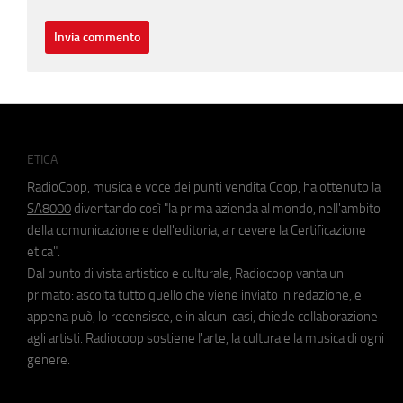
ETICA
RadioCoop, musica e voce dei punti vendita Coop, ha ottenuto la
SA8000
diventando così "la prima azienda al mondo, nell'ambito
della comunicazione e dell'editoria, a ricevere la Certificazione
etica".
Dal punto di vista artistico e culturale, Radiocoop vanta un
primato: ascolta tutto quello che viene inviato in redazione, e
appena può, lo recensisce, e in alcuni casi, chiede collaborazione
agli artisti. Radiocoop sostiene l'arte, la cultura e la musica di ogni
genere.