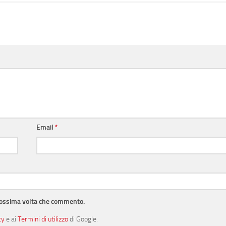
Email
*
prossima volta che commento.
cy
e ai
Termini di utilizzo
di Google.