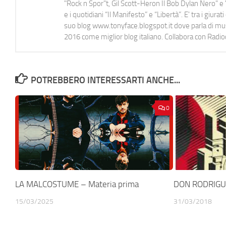
"Rock n Spor"t, Gil Scott-Heron Il Bob Dylan Nero" e "
e i quotidiani “Il Manifesto” e “Libertà”. E' tra i gi
suo blog www.tonyface.blogspot.it dove parla di music
2016 come miglior blog italiano. Collabora con Radi
POTREBBERO INTERESSARTI ANCHE...
0
LA MALCOSTUME – Materia prima
DON RODRIGUEZ
15/03/2025
31/03/2018