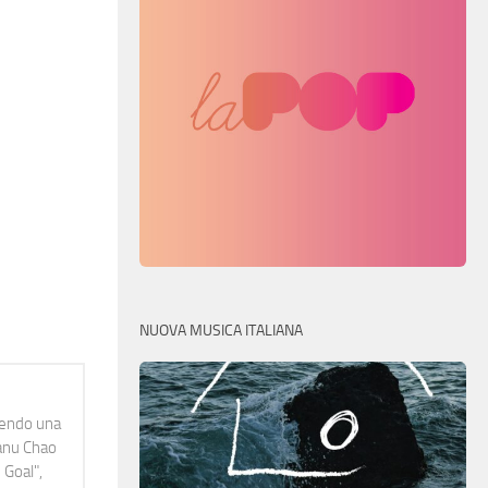
NUOVA MUSICA ITALIANA
idendo una
Manu Chao
 Goal",