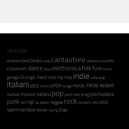
TAG CLOUD
cantautore
blues
beat
country
ambient
classica
bossa
elettronica
dance
folk
funk
crossover
fusion
disco
indie
hip hop
Grunge;
hard rock
garage
indie pop
italiani
new wave
jazz
metal;
laPOP
lounge
kimura
pop
psichedelia
nuova musica italiana
prog
post rock
rock
punk
rap
soul
reggae
ska
r&b
rockabilly
rap italiano
sperimentale
trap
stoner
swing