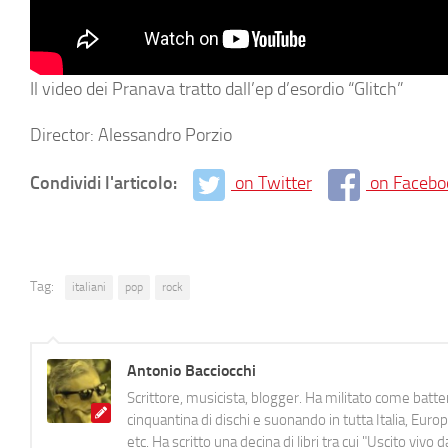
Il video dei Pranava tratto dall’ep d’esordio “Glitch”
Director: Alessandro Porzio
Condividi l'articolo:
on Twitter
on Facebo
Tag:
italiani
pop
rock
Antonio Bacciocchi
Scrittore, musicista, blogger. Ha militato come batter
cinquantina di dischi e suonando in tutta Italia, E
etc. Ha scritto una decina di libri tra cui "Uscito viv