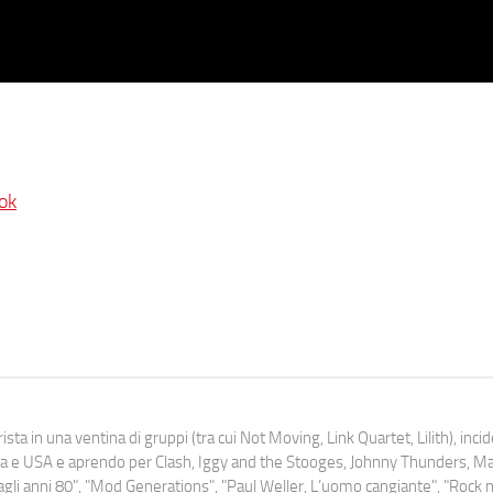
ok
ista in una ventina di gruppi (tra cui Not Moving, Link Quartet, Lilith), inc
uropa e USA e aprendo per Clash, Iggy and the Stooges, Johnny Thunders, 
o dagli anni 80", "Mod Generations", "Paul Weller, L’uomo cangiante", "Rock n