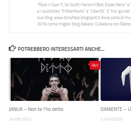
"Rock n Spor"t, Gil Scott-Heron Il Bob Dylan Nero" e "
e i quotidiani “Il Manifesto” e “Libertà”. E' tra i gi
suo blog www.tonyface.blogspot.it dove parla di music
2016 come miglior blog italiano. Collabora con Radi
POTREBBERO INTERESSARTI ANCHE...
0
JANUA – Non te l’ho detto
DANIENTE – 
24/09/2023
21/03/2025