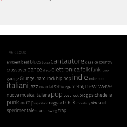
TAG CLOUD
cantautore
blues
beat
country
ambient
classica
bossa
elettronica
dance
folk
funk
crossover
fusion
disco
indie
hip hop
Grunge;
hard rock
garage
indie pop
italiani
new wave
jazz
metal;
laPOP
lounge
kimura
pop
psichedelia
nuova musica italiana
prog
post rock
rock
punk
rap
soul
reggae
ska
r&b
rockabilly
rap italiano
sperimentale
trap
stoner
swing