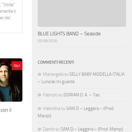
 "Vinile"
namente il
er del
BLUE LIGHTS BAND – Seaside
05/08/2026
COMMENTI RECENTI
0
Mariangela
su
SELLY BABY MODELLA ITALIA
– Luna lei mi guarda
Fabrizio
su
DORIAN O. A. – Tao
Valentina
su
SAM D – Leggera – (Prod.
on il
Manqc)
Danilo
su
SAM D – Leggera – (Prod. Manqc)