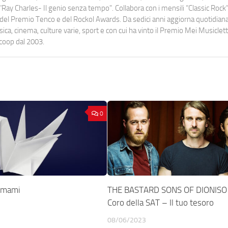
Ray Charles- Il genio senza tempo". Collabora con i mensili “Classic Rock”,
urati del Premio Tenco e del Rockol Awards. Da sedici anni aggiorna quotidia
a, cinema, culture varie, sport e con cui ha vinto il Premio Mei Musiclett
ocoop dal 2003.
0
Umami
THE BASTARD SONS OF DIONISO c
Coro della SAT – Il tuo tesoro
08/06/2023