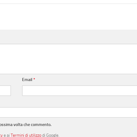
Email
*
prossima volta che commento.
cy
e ai
Termini di utilizzo
di Google.