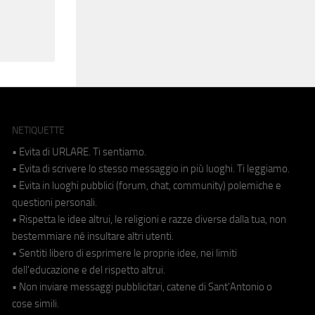
NETIQUETTE
• Evita di URLARE. Ti sentiamo.
• Evita di scrivere lo stesso messaggio in più luoghi. Ti leggiamo.
• Evita in luoghi pubblici (forum, chat, community) polemiche e
questioni personali.
• Rispetta le idee altrui, le religioni e razze diverse dalla tua, non
bestemmiare né insultare altri utenti.
• Sentiti libero di esprimere le proprie idee, nei limiti
dell'educazione e del rispetto altrui.
• Non inviare messaggi pubblicitari, catene di Sant'Antonio o
cose simili.