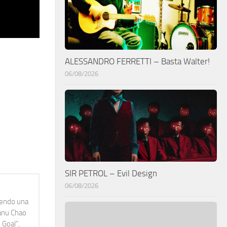
ALESSANDRO FERRETTI – Basta Walter!
06/08/2026
SIR PETROL – Evil Design
06/08/2026
idendo una
Manu Chao
 Goal",