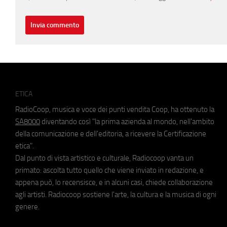
ETICA
RadioCoop, musica e voce dei punti vendita Coop, ha ottenuto la
SA8000
diventando così "la prima azienda al mondo, nell'ambito
della comunicazione e dell'editoria, a ricevere la Certificazione
etica".
Dal punto di vista artistico e culturale, Radiocoop vanta un
primato: ascolta tutto quello che viene inviato in redazione, e
appena può, lo recensisce, e in alcuni casi, chiede collaborazione
agli artisti. Radiocoop sostiene l'arte, la cultura e la musica di ogni
genere.