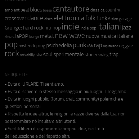
cantautore
blues
beat
country
ambient
classica
bossa
elettronica
dance
folk
funk
crossover
garage
fusion
disco
indie
italiani
jazz
hip hop
Grunge;
hard rock
indie pop
new wave
metal;
nuova musica italiana
laPOP
lounge
kimura
pop
punk
rap
psichedelia
reggae
prog
post rock
r&b
rap italiano
rock
soul
sperimentale
trap
stoner
ska
swing
rockabilly
NETIQUETTE
• Evita di URLARE. Ti sentiamo.
• Evita di scrivere lo stesso messaggio in più luoghi. Ti leggiamo.
• Evita in luoghi pubblici (forum, chat, community) polemiche e
questioni personali.
• Rispetta le idee altrui, le religioni e razze diverse dalla tua, non
bestemmiare né insultare altri utenti.
• Sentiti libero di esprimere le proprie idee, nei limiti
dell'educazione e del rispetto altrui.