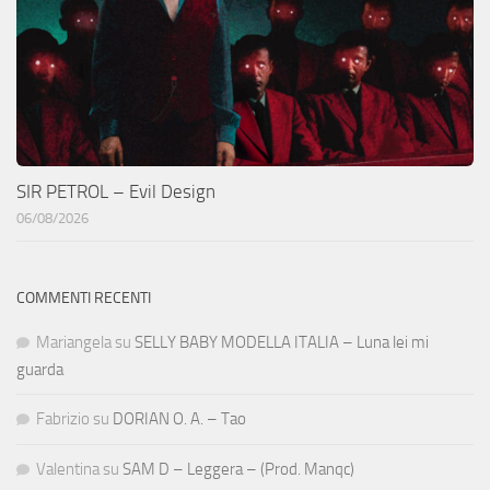
SIR PETROL – Evil Design
06/08/2026
COMMENTI RECENTI
Mariangela
su
SELLY BABY MODELLA ITALIA – Luna lei mi
guarda
Fabrizio
su
DORIAN O. A. – Tao
Valentina
su
SAM D – Leggera – (Prod. Manqc)