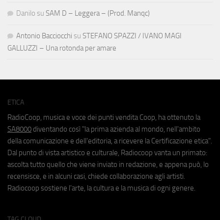
Danilo
su
SAM D – Leggera – (Prod. Manqc)
Antonio Bacciocchi
su
STEFANO SPAZZI / IVANO MAGI
GALLUZZI – Una rotonda per amare
ETICA
RadioCoop, musica e voce dei punti vendita Coop, ha ottenuto la
SA8000
diventando così "la prima azienda al mondo, nell'ambito
della comunicazione e dell'editoria, a ricevere la Certificazione etica".
Dal punto di vista artistico e culturale, Radiocoop vanta un primato:
ascolta tutto quello che viene inviato in redazione, e appena può, lo
recensisce, e in alcuni casi, chiede collaborazione agli artisti.
Radiocoop sostiene l'arte, la cultura e la musica di ogni genere.
TAG CLOUD