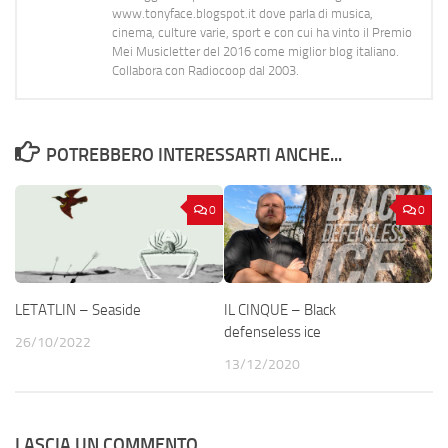
www.tonyface.blogspot.it dove parla di musica,
cinema, culture varie, sport e con cui ha vinto il Premio
Mei Musicletter del 2016 come miglior blog italiano.
Collabora con Radiocoop dal 2003.
POTREBBERO INTERESSARTI ANCHE...
0
0
LETATLIN – Seaside
IL CINQUE – Black
defenseless ice
26/10/2022
13/12/2020
LASCIA UN COMMENTO