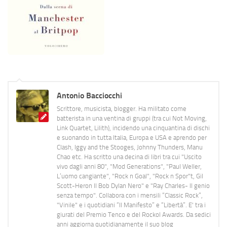
Antonio Bacciocchi
Scrittore, musicista, blogger. Ha militato come
batterista in una ventina di gruppi (tra cui Not Moving,
Link Quartet, Lilith), incidendo una cinquantina di dischi
e suonando in tutta Italia, Europa e USA e aprendo per
Clash, Iggy and the Stooges, Johnny Thunders, Manu
Chao etc. Ha scritto una decina di libri tra cui "Uscito
vivo dagli anni 80", "Mod Generations", "Paul Weller,
L’uomo cangiante", "Rock n Goal", "Rock n Spor"t, Gil
Scott-Heron Il Bob Dylan Nero" e "Ray Charles- Il genio
senza tempo". Collabora con i mensili “Classic Rock”,
"Vinile" e i quotidiani “Il Manifesto” e “Libertà”. E' tra i
giurati del Premio Tenco e del Rockol Awards. Da sedici
anni aggiorna quotidianamente il suo blog