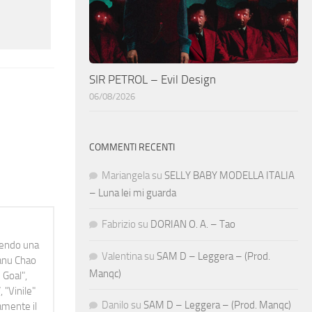
SIR PETROL – Evil Design
06/08/2026
COMMENTI RECENTI
Mariangela
su
SELLY BABY MODELLA ITALIA
– Luna lei mi guarda
Fabrizio
su
DORIAN O. A. – Tao
idendo una
Valentina
su
SAM D – Leggera – (Prod.
Manu Chao
Manqc)
 Goal",
 "Vinile"
Danilo
su
SAM D – Leggera – (Prod. Manqc)
namente il