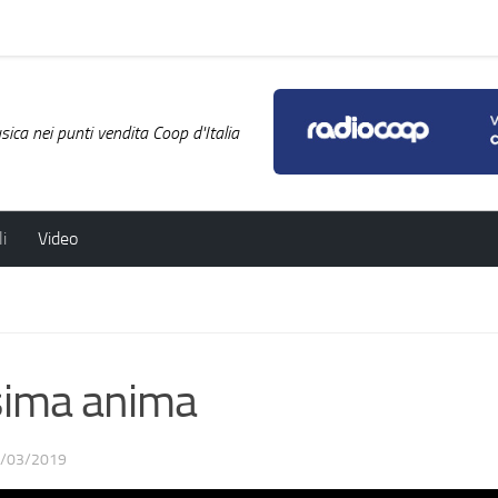
ica nei punti vendita Coop d'Italia
i
Video
sima anima
/03/2019