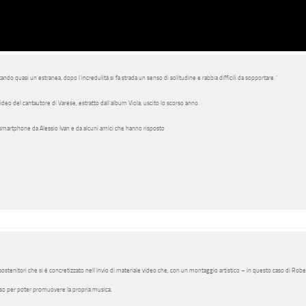
ndo quasi un’estranea, dopo l’incredulità si fa strada un senso di solitudine e rabbia difficili da sopportare.”
video del cantautore di Varese, estratto dall’album
Viola
, uscito lo scorso anno.
smartphone
da
Alessio Ivan
e da alcuni amici che hanno risposto
i sostenitori che si è concretizzato nell’invio di materiale video che, con un montaggio artistico –
in questo caso di Robe
so per poter promuovere la propria musica.