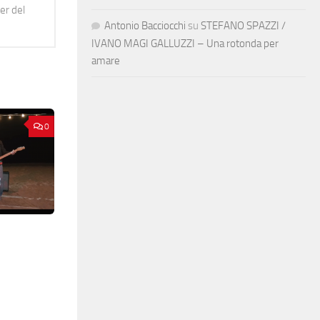
er del
Antonio Bacciocchi
su
STEFANO SPAZZI /
IVANO MAGI GALLUZZI – Una rotonda per
amare
0