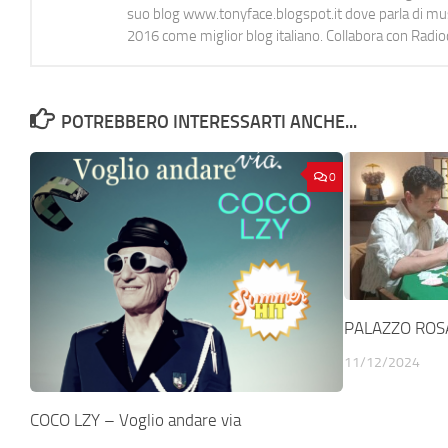
suo blog www.tonyface.blogspot.it dove parla di music
2016 come miglior blog italiano. Collabora con Radi
POTREBBERO INTERESSARTI ANCHE...
0
PALAZZO ROSA 
11/12/2024
COCO LZY – Voglio andare via