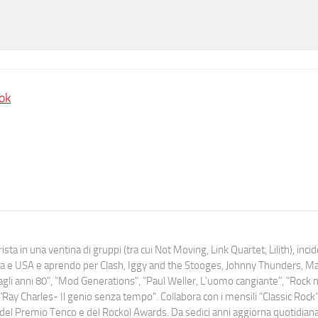
ok
ista in una ventina di gruppi (tra cui Not Moving, Link Quartet, Lilith), inc
uropa e USA e aprendo per Clash, Iggy and the Stooges, Johnny Thunders, 
o dagli anni 80", "Mod Generations", "Paul Weller, L’uomo cangiante", "Rock n
Ray Charles- Il genio senza tempo". Collabora con i mensili “Classic Rock”,
urati del Premio Tenco e del Rockol Awards. Da sedici anni aggiorna quotidia