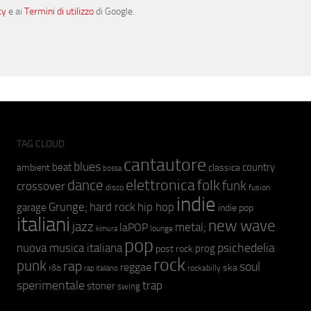
cy
e ai
Termini di utilizzo
di Google.
TAG CLOUD
cantautore
blues
beat
country
ambient
classica
bossa
elettronica
dance
folk
funk
crossover
fusion
disco
indie
hip hop
Grunge;
hard rock
garage
indie pop
italiani
new wave
jazz
metal;
laPOP
lounge
kimura
pop
psichedelia
nuova musica italiana
prog
post rock
rock
punk
rap
soul
reggae
ska
r&b
rockabilly
rap italiano
sperimentale
trap
stoner
swing