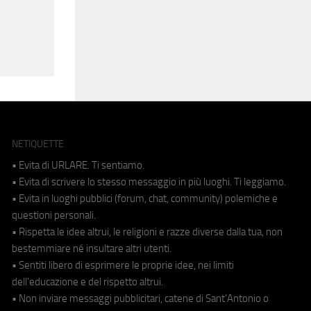
NETIQUETTE
• Evita di URLARE. Ti sentiamo.
• Evita di scrivere lo stesso messaggio in più luoghi. Ti leggiamo.
• Evita in luoghi pubblici (forum, chat, community) polemiche e
questioni personali.
• Rispetta le idee altrui, le religioni e razze diverse dalla tua, non
bestemmiare né insultare altri utenti.
• Sentiti libero di esprimere le proprie idee, nei limiti
dell'educazione e del rispetto altrui.
• Non inviare messaggi pubblicitari, catene di Sant'Antonio o