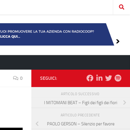
0
SEGUICI:
ARTICOLO SUCCESSIVO
I MITOMANI BEAT – Figli dei figli dei fiori
ARTICOLO PRECEDENTE
PAOLO GERSON – Silenzio per favore