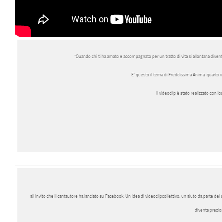
“Quando chi ti ha amato e accompagnato per un tratto di vita si allontana diventa
E’ questo il tema di
Freddissima Anima
, quarto 
Il videoclip è stato realizzato con lo
all’invito che il cantautore ha lanciato su Facebook. Un’idea di videoclipcollettivo, un aiuto da parte de
diventa prezio