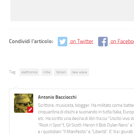
Condividi l'articolo:
on Twitter
on Facebo
Tag:
elettronica
indie
italiani
new wave
Antonio Bacciocchi
Scrittore, musicista, blogger. Ha militato come batter
cinquantina di dischi e suonando in tutta Italia, E
etc. Ha scritto una decina di libri tra cui "Uscito viv
"Rock n Spor"t, Gil Scott-Heron Il Bob Dylan Nero" e "
e i quotidiani “Il Manifesto” e “Libertà”. E' tra i gi