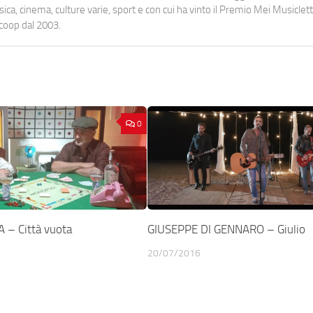
a, cinema, culture varie, sport e con cui ha vinto il Premio Mei Musiclett
ocoop dal 2003.
0
– Città vuota
GIUSEPPE DI GENNARO – Giulio
20/07/2016