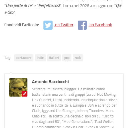
“
Una parte di Te
” e “
Perfetto così
”. Torna nel 2026 a maggio con “
Qui
e Ora
”.
Condividi l'articolo:
on Twitter
on Facebook
Tag:
cantautore
indie
italiani
pop
rock
Antonio Bacciocchi
Scrittore, musicista, blogger. Ha militato come
batterista in una ventina di gruppi (tra cui Not Moving,
Link Quartet, Lilith), incidendo una cinquantina di dischi
e suonando in tutta Italia, Europa e USA e aprendo per
Clash, Iggy and the Stooges, Johnny Thunders, Manu
Chao etc. Ha scritto una decina di libri tra cui "Uscito
vivo dagli anni 80", "Mod Generations", "Paul Weller,
L’uomo cangiante", "Rock n Goal", "Rock n Spor"t, Gil