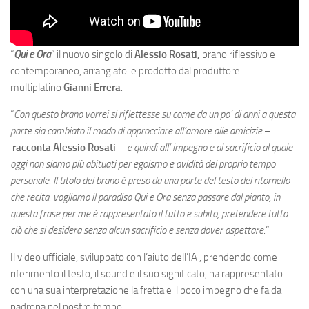
“
Qui e Ora
” il nuovo singolo di
Alessio Rosati,
brano riflessivo e
contemporaneo, arrangiato e prodotto dal produttore
multiplatino
Gianni Errera
.
“
Con questo brano vorrei si riflettesse su come da un po’ di anni a questa
parte sia cambiato il modo di approcciare all’amore alle amicizie
–
racconta Alessio Rosati
–
e quindi all’ impegno e al sacrificio al quale
oggi non siamo più abituati per egoismo e avidità del proprio tempo
personale. Il titolo del brano è preso da una parte del testo del ritornello
che recita: vogliamo il paradiso Qui e Ora senza passare dal pianto, in
questa frase per me è rappresentato il tutto e subito, pretendere tutto
ciò che si desidera senza alcun sacrificio e senza dover aspettare
.”
Il video ufficiale, sviluppato con l’aiuto dell’IA , prendendo come
riferimento il testo, il sound e il suo significato, ha rappresentato
con una sua interpretazione la fretta e il poco impegno che fa da
padrona nel nostro tempo.