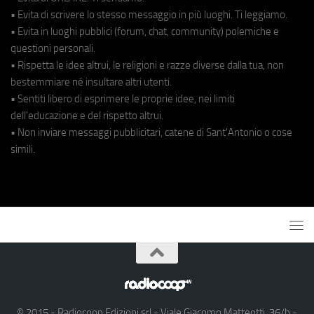
• Evita di scrivere lo stesso messaggio in più luoghi. Ti leggiamo.
• Evita in luoghi pubblici (forum, chat, community) polemiche e
questioni personali.
• Rispetta le idee altrui, le religioni e razze diverse dalla tua, non
bestemmiare né insultare altri utenti.
• Sentiti libero di esprimere le proprie idee, nei limiti
dell'educazione e del rispetto altrui.
• Non inviare messaggi pubblicitari, catene di Sant'Antonio o cose
simili.
© 2015 - Radiocoop Edizioni srl - Viale Giacomo Matteotti, 36/b -