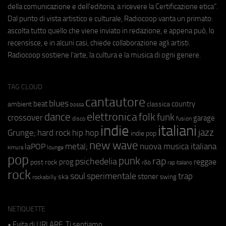
della comunicazione e dell'editoria, a ricevere la Certificazione etica".
Dal punto di vista artistico e culturale, Radiocoop vanta un primato:
ascolta tutto quello che viene inviato in redazione, e appena può, lo
recensisce, e in alcuni casi, chiede collaborazione agli artisti.
Radiocoop sostiene l'arte, la cultura e la musica di ogni genere.
TAG CLOUD
cantautore
blues
beat
country
ambient
classica
bossa
elettronica
dance
folk
funk
crossover
garage
fusion
disco
indie
italiani
jazz
hip hop
Grunge;
hard rock
indie pop
new wave
metal;
nuova musica italiana
laPOP
lounge
kimura
pop
punk
rap
psichedelia
reggae
prog
post rock
r&b
rap italiano
rock
soul
sperimentale
trap
stoner
ska
swing
rockabilly
NETIQUETTE
• Evita di URLARE. Ti sentiamo.