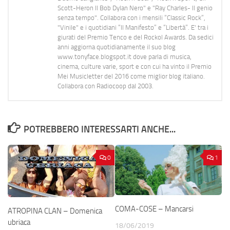
Scott-Heron Il Bob Dylan Nero" e "Ray Charles- Il genio
senza tempo". Collabora con i mensili “Classic Rock”,
"Vinile" e i quotidiani “Il Manifesto” e “Libertà”. E' tra i
giurati del Premio Tenco e del Rockol Awards. Da sedici
anni aggiorna quotidianamente il suo blog
www.tonyface.blogspot.it dove parla di musica,
cinema, culture varie, sport e con cui ha vinto il Premio
Mei Musicletter del 2016 come miglior blog italiano.
Collabora con Radiocoop dal 2003.
POTREBBERO INTERESSARTI ANCHE...
0
1
COMA-COSE – Mancarsi
ATROPINA CLAN – Domenica
ubriaca
18/06/2019