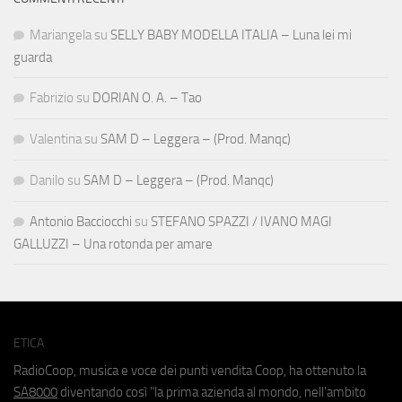
Mariangela
su
SELLY BABY MODELLA ITALIA – Luna lei mi
guarda
Fabrizio
su
DORIAN O. A. – Tao
Valentina
su
SAM D – Leggera – (Prod. Manqc)
Danilo
su
SAM D – Leggera – (Prod. Manqc)
Antonio Bacciocchi
su
STEFANO SPAZZI / IVANO MAGI
GALLUZZI – Una rotonda per amare
ETICA
RadioCoop, musica e voce dei punti vendita Coop, ha ottenuto la
SA8000
diventando così "la prima azienda al mondo, nell'ambito