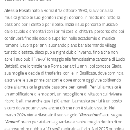
Alessio Rosati
nato a Roma il 12 ottobre 1990, si avvicina alla
musica grazie ai suoi genitori che gli donano, in modo indiretto, la
passione per il canto e per il ballo. Inizia il suo percorso musicale
dalle scuole elementari con i primi corsi di chitarra, percorso che poi
continuerà fino alle scuole superiori nelle accademie di musica
romane. Lavora per anni suonando piano bar alternando villaggi
turistici d’estate, disco pub e night club d’inverno, fino a che non
apre il suo pub il “7e40” (omaggio alla famosissima canzone di Lucio
Battisti), che lo trattiene a Roma per altri 3 anni, poi conosce Giada,
sua moglie e decide di trasferirsi con lei in Basilicata, dove comincia
a scrivere le sue prime canzoni e dove ancora oggi vive coltivando
oltre alla musica la grande passione per i cavalli. Per lui la musica è
un amplificatore di emozioni, un raccoglitore di vita con cui rivivere
ricordi belli, ma anche quelli più amari. La musica per lui è un posto
sicuro dove poter vivere anche ciò che non è stato vissuto. Nel
marzo 2024 viene rilasciato il suo singolo “
Raccontami
” a cui segue
“
Amami
” brano per aiutarci a guardare e capire meglio dentro di noi
e a novembre pubblica “
Ci sarò
” dedicato al figlio. Nel 2025 pubblica