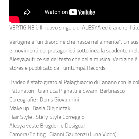
VERTIGINE è Il nuovo singolo di ALESYA ed è anche il tito
Vertigine è “un disordine che nasce nella mente”, un susse
e movimenti dei protagonisti sottolinea la suadente mel
Alesya,autrice sia del testo che della musica. Vertigine è i
stores e pubblicato da Tumtumpà Records.
Il video è stato girato al Palaghiaccio di Fanano con la c
Pattinatori : Gianluca Pignatti e Swami Bertinasco
Coreografie : Denis Giovannini
Make up : Basia Olejniczak
Hair Style : Stefy Style Correggio
Alesya veste Brogden e Desigual
Camera/Editing : Gianni Gaudenzi (Luna Video)