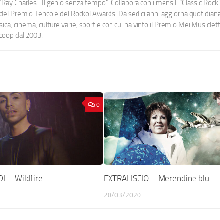
Ray Charles- Il genio senza tempo". Collabora con i mensili “Classic Rock”,
urati del Premio Tenco e del Rockol Awards. Da sedici anni aggiorna quotidia
a, cinema, culture varie, sport e con cui ha vinto il Premio Mei Musiclett
ocoop dal 2003.
0
 – Wildfire
EXTRALISCIO – Merendine blu
20/03/2020