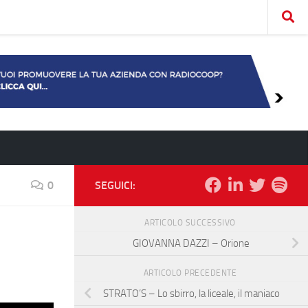
0
SEGUICI:
ARTICOLO SUCCESSIVO
GIOVANNA DAZZI – Orione
ARTICOLO PRECEDENTE
STRATO’S – Lo sbirro, la liceale, il maniaco