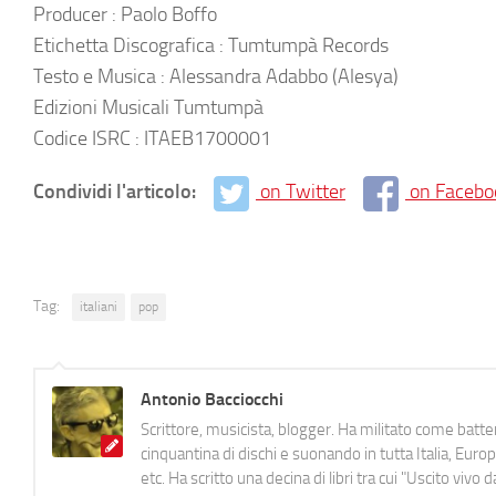
Producer : Paolo Boffo
Etichetta Discografica : Tumtumpà Records
Testo e Musica : Alessandra Adabbo (Alesya)
Edizioni Musicali Tumtumpà
Codice ISRC : ITAEB1700001
Condividi l'articolo:
on Twitter
on Facebo
Tag:
italiani
pop
Antonio Bacciocchi
Scrittore, musicista, blogger. Ha militato come batter
cinquantina di dischi e suonando in tutta Italia, E
etc. Ha scritto una decina di libri tra cui "Uscito viv