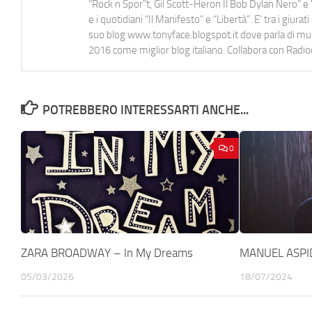
"Rock n Spor"t, Gil Scott-Heron Il Bob Dylan Nero" e "
e i quotidiani “Il Manifesto” e “Libertà”. E' tra i gi
suo blog www.tonyface.blogspot.it dove parla di music
2016 come miglior blog italiano. Collabora con Radi
POTREBBERO INTERESSARTI ANCHE...
0
ZARA BROADWAY – In My Dreams
MANUEL ASPIDI
05/03/2026
18/07/2024