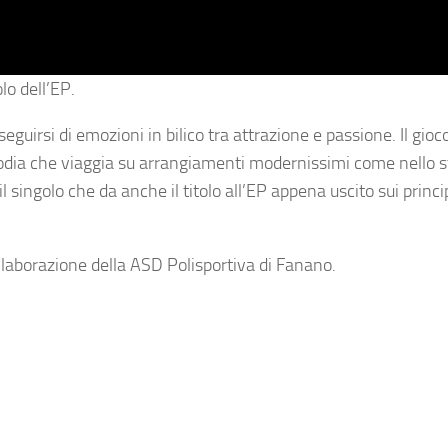
lo dell’EP.
guirsi di emozioni in bilico tra attrazione e passione. Il gioco
odia che viaggia su arrangiamenti modernissimi come nello st
l singolo che da anche il titolo all’EP appena uscito sui princip
ollaborazione della ASD Polisportiva di Fanano.