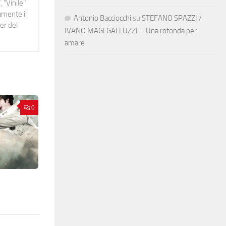
 "Vinile"
namente il
Antonio Bacciocchi
su
STEFANO SPAZZI /
er del
IVANO MAGI GALLUZZI – Una rotonda per
amare
0