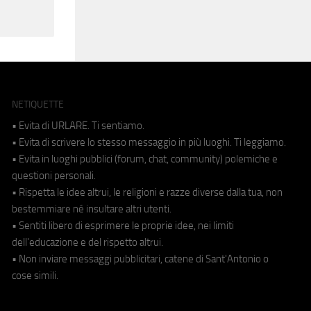
NETIQUETTE
• Evita di URLARE. Ti sentiamo.
• Evita di scrivere lo stesso messaggio in più luoghi. Ti leggiamo.
• Evita in luoghi pubblici (forum, chat, community) polemiche e
questioni personali.
• Rispetta le idee altrui, le religioni e razze diverse dalla tua, non
bestemmiare né insultare altri utenti.
• Sentiti libero di esprimere le proprie idee, nei limiti
dell'educazione e del rispetto altrui.
• Non inviare messaggi pubblicitari, catene di Sant'Antonio o
cose simili.