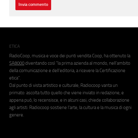
ETICA
RadioCoop, musica e voce dei punti vendita Coop, ha ottenuto la
SA8000
diventando così "la prima azienda al mondo, nell'ambito
della comunicazione e dell'editoria, a ricevere la Certificazione
etica".
Dal punto di vista artistico e culturale, Radiocoop vanta un
primato: ascolta tutto quello che viene inviato in redazione, e
appena può, lo recensisce, e in alcuni casi, chiede collaborazione
agli artisti. Radiocoop sostiene l'arte, la cultura e la musica di ogni
genere.