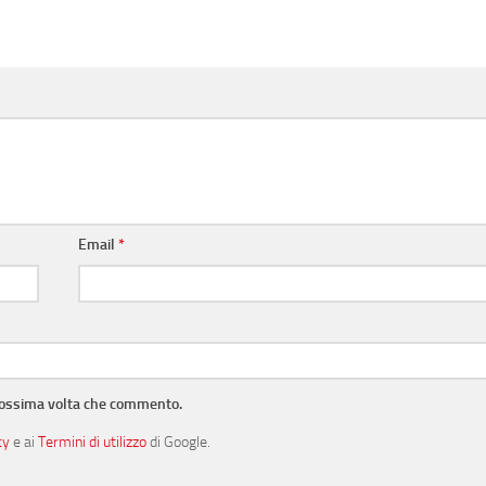
Email
*
prossima volta che commento.
cy
e ai
Termini di utilizzo
di Google.