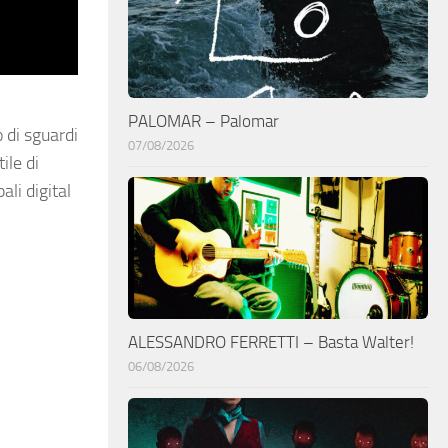
PALOMAR – Palomar
 di sguardi
07/08/2026
ile di
ali digital
ALESSANDRO FERRETTI – Basta Walter!
06/08/2026