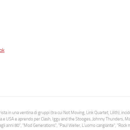
ok
ista in una ventina di gruppi (tra cui Not Moving, Link Quartet, Lilith), inc
uropa e USA e aprendo per Clash, Iggy and the Stooges, Johnny Thunders, 
o dagli anni 80", "Mod Generations", "Paul Weller, L’uomo cangiante", "Rock n