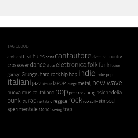
TAG CLOUD
cantautore
blues
beat
country
ambient
classica
bossa
elettronica
dance
folk
funk
crossover
fusion
disco
indie
hip hop
Grunge;
hard rock
garage
indie pop
italiani
new wave
jazz
metal;
laPOP
lounge
kimura
pop
psichedelia
nuova musica italiana
prog
post rock
rock
punk
rap
soul
reggae
ska
r&b
rockabilly
rap italiano
sperimentale
trap
stoner
swing