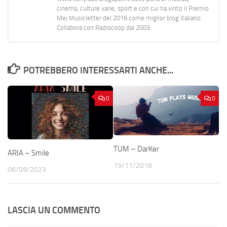
cinema, culture varie, sport e con cui ha vinto il Premio
Mei Musicletter del 2016 come miglior blog italiano.
Collabora con Radiocoop dal 2003.
POTREBBERO INTERESSARTI ANCHE...
0
0
TUM – DarKer
ARIA – Smile
19/11/2018
06/09/2023
LASCIA UN COMMENTO