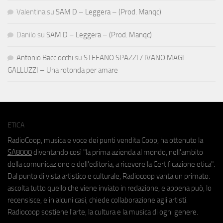
Valentina
su
SAM D – Leggera – (Prod. Manqc)
Danilo
su
SAM D – Leggera – (Prod. Manqc)
Antonio Bacciocchi
su
STEFANO SPAZZI / IVANO MAGI
GALLUZZI – Una rotonda per amare
ETICA
RadioCoop, musica e voce dei punti vendita Coop, ha ottenuto la
SA8000
diventando così "la prima azienda al mondo, nell'ambito
della comunicazione e dell'editoria, a ricevere la Certificazione etica".
Dal punto di vista artistico e culturale, Radiocoop vanta un primato:
ascolta tutto quello che viene inviato in redazione, e appena può, lo
recensisce, e in alcuni casi, chiede collaborazione agli artisti.
Radiocoop sostiene l'arte, la cultura e la musica di ogni genere.