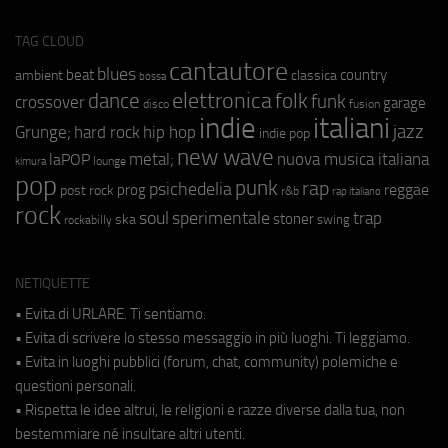
TAG CLOUD
cantautore
blues
beat
country
ambient
classica
bossa
elettronica
dance
folk
funk
crossover
garage
fusion
disco
indie
italiani
jazz
hip hop
Grunge;
hard rock
indie pop
new wave
metal;
nuova musica italiana
laPOP
lounge
kimura
pop
punk
rap
psichedelia
reggae
prog
post rock
r&b
rap italiano
rock
soul
sperimentale
trap
stoner
ska
swing
rockabilly
NETIQUETTE
• Evita di URLARE. Ti sentiamo.
• Evita di scrivere lo stesso messaggio in più luoghi. Ti leggiamo.
• Evita in luoghi pubblici (forum, chat, community) polemiche e
questioni personali.
• Rispetta le idee altrui, le religioni e razze diverse dalla tua, non
bestemmiare né insultare altri utenti.