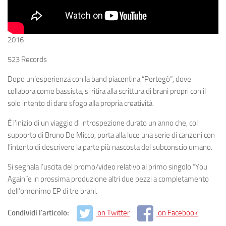
2016
523 Records
Dopo un’esperienza con la band piacentina “Pertegò”, dove
collabora come bassista, si ritira alla scrittura di brani propri con il
solo intento di dare sfogo alla propria creatività.
È l’inizio di un viaggio di introspezione durato un anno che, col
supporto di Bruno De Micco, porta alla luce una serie di canzoni con
l’intento di descrivere la parte più nascosta del subconscio umano.
Si segnala l’uscita del promo/video relativo al primo singolo “You
Again”e in prossima produzione altri due pezzi a completamento
dell’omonimo EP di tre brani.
Condividi l'articolo:
on Twitter
on Facebook