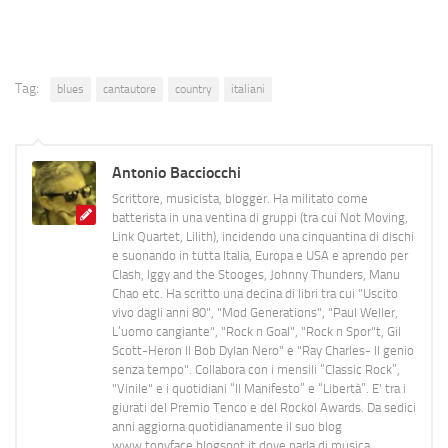
Tag:
blues
cantautore
country
italiani
Antonio Bacciocchi
Scrittore, musicista, blogger. Ha militato come
batterista in una ventina di gruppi (tra cui Not Moving,
Link Quartet, Lilith), incidendo una cinquantina di dischi
e suonando in tutta Italia, Europa e USA e aprendo per
Clash, Iggy and the Stooges, Johnny Thunders, Manu
Chao etc. Ha scritto una decina di libri tra cui "Uscito
vivo dagli anni 80", "Mod Generations", "Paul Weller,
L’uomo cangiante", "Rock n Goal", "Rock n Spor"t, Gil
Scott-Heron Il Bob Dylan Nero" e "Ray Charles- Il genio
senza tempo". Collabora con i mensili “Classic Rock”,
"Vinile" e i quotidiani “Il Manifesto” e “Libertà”. E' tra i
giurati del Premio Tenco e del Rockol Awards. Da sedici
anni aggiorna quotidianamente il suo blog
www.tonyface.blogspot.it dove parla di musica,