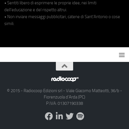
• Sentiti libero di esprimere le proprie idee, nei limiti
dell'educazione e del rispetto altrui.
• Non inviare messaggi pubblicitari, catene di Sant'Antonio o cose
simili.
© 2015 - Radiocoop Edizioni srl - Viale Giacomo Matteotti, 36/b -
Fiorenzuola d'Arda (PC)
P.IVA: 01307190338