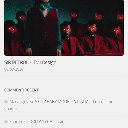
SIR PETROL – Evil Design
06/08/2026
COMMENTI RECENTI
Mariangela
su
SELLY BABY MODELLA ITALIA – Luna lei mi
guarda
Fabrizio
su
DORIAN O. A. – Tao