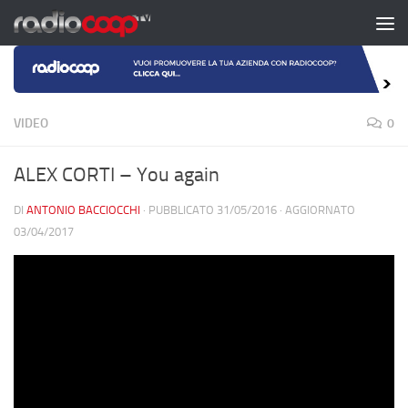
Salta al contenuto
VIDEO
0
ALEX CORTI – You again
DI
ANTONIO BACCIOCCHI
· PUBBLICATO
31/05/2016
· AGGIORNATO
03/04/2017