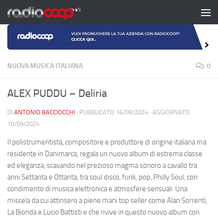
Salta al contenuto
NUOVA MUSICA ITALIANA
0
ALEX PUDDU – Deliria
DI
ANTONIO BACCIOCCHI
· PUBBLICATO
16/09/2024
· AGGIORNATO
10/09/2024
Il polistrumentista, compositore e produttore di origine italiana ma
residente in Danimarca, regala un nuovo album di estrema classe
ed eleganza, scavando nel prezioso magma sonoro a cavallo tra
anni Settanta e Ottanta, tra soul disco, funk, pop, Philly Soul, con
condimento di musica elettronica e atmosfere sensuali. Una
miscela da cui attinsero a piene mani top seller come Alan Sorrenti,
La Bionda e Lucio Battisti e che rivive in questo nuovo album con