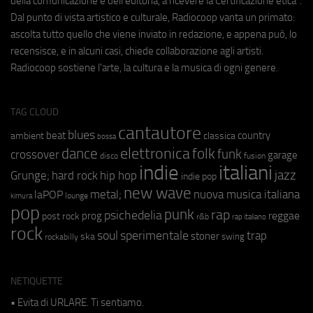
della comunicazione e dell'editoria, a ricevere la Certificazione etica".
Dal punto di vista artistico e culturale, Radiocoop vanta un primato:
ascolta tutto quello che viene inviato in redazione, e appena può, lo
recensisce, e in alcuni casi, chiede collaborazione agli artisti.
Radiocoop sostiene l'arte, la cultura e la musica di ogni genere.
TAG CLOUD
cantautore
blues
beat
country
ambient
classica
bossa
elettronica
dance
folk
funk
crossover
garage
fusion
disco
indie
italiani
jazz
hip hop
Grunge;
hard rock
indie pop
new wave
metal;
nuova musica italiana
laPOP
lounge
kimura
pop
punk
rap
psichedelia
reggae
prog
post rock
r&b
rap italiano
rock
soul
sperimentale
trap
stoner
ska
swing
rockabilly
NETIQUETTE
• Evita di URLARE. Ti sentiamo.