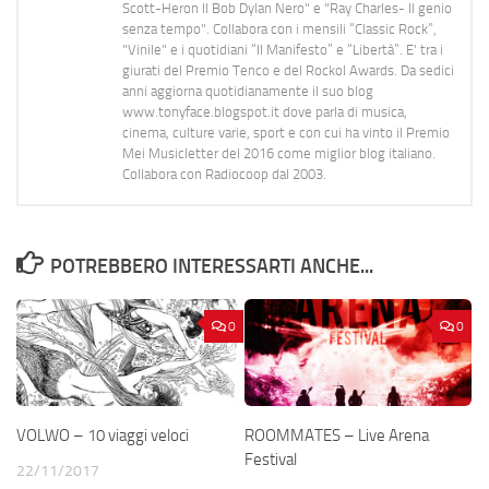
Scott-Heron Il Bob Dylan Nero" e "Ray Charles- Il genio
senza tempo". Collabora con i mensili “Classic Rock”,
"Vinile" e i quotidiani “Il Manifesto” e “Libertà”. E' tra i
giurati del Premio Tenco e del Rockol Awards. Da sedici
anni aggiorna quotidianamente il suo blog
www.tonyface.blogspot.it dove parla di musica,
cinema, culture varie, sport e con cui ha vinto il Premio
Mei Musicletter del 2016 come miglior blog italiano.
Collabora con Radiocoop dal 2003.
POTREBBERO INTERESSARTI ANCHE...
0
0
VOLWO – 10 viaggi veloci
ROOMMATES – Live Arena
Festival
22/11/2017