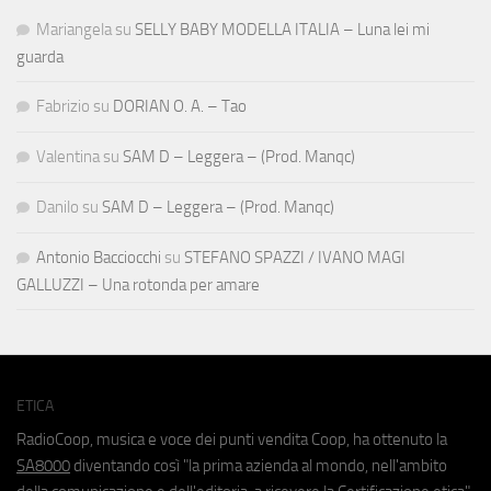
Mariangela
su
SELLY BABY MODELLA ITALIA – Luna lei mi
guarda
Fabrizio
su
DORIAN O. A. – Tao
Valentina
su
SAM D – Leggera – (Prod. Manqc)
Danilo
su
SAM D – Leggera – (Prod. Manqc)
Antonio Bacciocchi
su
STEFANO SPAZZI / IVANO MAGI
GALLUZZI – Una rotonda per amare
ETICA
RadioCoop, musica e voce dei punti vendita Coop, ha ottenuto la
SA8000
diventando così "la prima azienda al mondo, nell'ambito