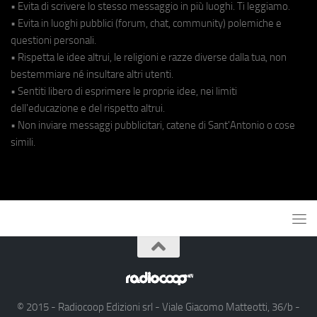
• Evita di scrivere lo stesso messaggio in più luoghi. Ti leggiamo.
• Evita in luoghi pubblici (forum, chat, community) polemiche e
questioni personali.
• Rispetta le idee altrui, le religioni e razze diverse dalla tua, non
bestemmiare né insultare altri utenti.
• Sentiti libero di esprimere le proprie idee, nei limiti
dell'educazione e del rispetto altrui.
• Non inviare messaggi pubblicitari, catene di Sant'Antonio o cose
simili.
© 2015 - Radiocoop Edizioni srl - Viale Giacomo Matteotti, 36/b -