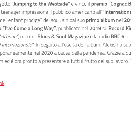
ogetto
“Jumping to the Westside”
e vince il
premio “Cognac B
 teenager impressiona il pubblico americano all’
“Internation
me “enfant prodige” del soul, sin dal suo
primo album
nel
20
 “I’ve Come a Long Way”
, pubblicato nel
2019
su
Record Ki
ell’anno”,
mentre
Blues & Soul Magazine
e la radio
BBC 6
lo
l internazionale”
. In seguito all’uscita dell’album, Alexis ha su
temporaneamente nel 2020 a causa della pandemia. Grazie a q
 ed è ora pronto a presentare a tutti il frutto del suo lavoro:
ok