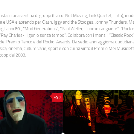
ista in una ventina di gruppi (tra cui Not Moving, Link Quartet, Lilith), inc
uropa e USA e aprendo per Clash, Iggy and the Stooges, Johnny Thunders, 
o dagli anni 80", "Mod Generations", "Paul Weller, L’uomo cangiante", "Rock n
Ray Charles- Il genio senza tempo". Collabora con i mensili “Classic Rock”,
urati del Premio Tenco e del Rockol Awards. Da sedici anni aggiorna quotidia
a, cinema, culture varie, sport e con cui ha vinto il Premio Mei Musiclett
ocoop dal 2003.
0