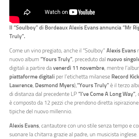
Il “Soulboy” di Bordeaux Alexis Evans annuncia “Mr Ri
Truly”.
Come un vino pregiato, anche il “Soulboy”
Alexis Evans
m
nuovo album
“Yours Truly”
, preceduto dal
nuovo singol
digitali a partire da
venerdì 11 novembre
, mentre l’album
piattaforme digitali
per l’etichetta milanese
Record Kic
Lawrence
,
Desmond Myers
),
“Yours Truly”
è il terzo al
di distanza dal precedente LP
“I’ve Come A Long Way”
,
è composto da 12 pezzi che prendono diretta ispirazione 
tipiche del nuovo millennio.
Alexis Evans
, cantautore con uno stile senza tempo e c
suonare la chitarra grazie al padre, un musicista inglese