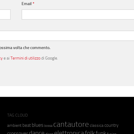
Email
*
prossima volta che commento.
cy
e ai
Termini di utilizzo
di Google.
TAG CLOUD
cantautore
blues
beat
country
ambient
classica
bossa
elettronica
dance
folk
funk
crossover
fusion
disco