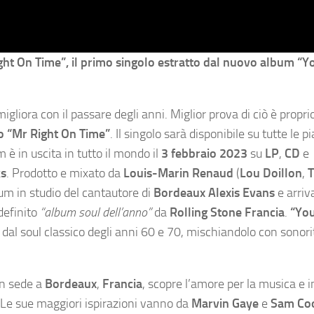
ght On Time”, il primo singolo estratto dal nuovo album “Y
igliora con il passare degli anni. Miglior prova di ciò è proprio
o “Mr Right On Time”
. Il singolo sarà disponibile su tutte le 
 è in uscita in tutto il mondo il
3 febbraio 2023
su
LP
,
CD
e
ks
. Prodotto e mixato da
Louis-Marin Renaud
(
Lou Doillon
,
bum in studio del cantautore di
Bordeaux Alexis Evans
e arriv
 definito
“album soul dell’anno”
da
Rolling Stone Francia
.
“You
dal soul classico degli anni 60 e 70, mischiandolo con sonori
on sede a
Bordeaux
,
Francia
, scopre l’amore per la musica e 
. Le sue maggiori ispirazioni vanno da
Marvin Gaye
e
Sam Co