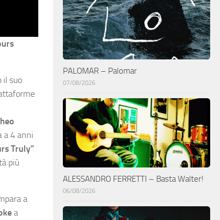
ours
PALOMAR – Palomar
 il suo
07/08/2026
piattaforme
Theo
a a 4 anni
rs Truly”
tà più
ALESSANDRO FERRETTI – Basta Walter!
06/08/2026
impara a
oke
a