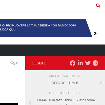
0
SEGUICI:
ARTICOLO SUCCESSIVO
DELAIDO – Ursula
ARTICOLO PRECEDENTE
HUMANOIRA feat Bimbo – Guarda come