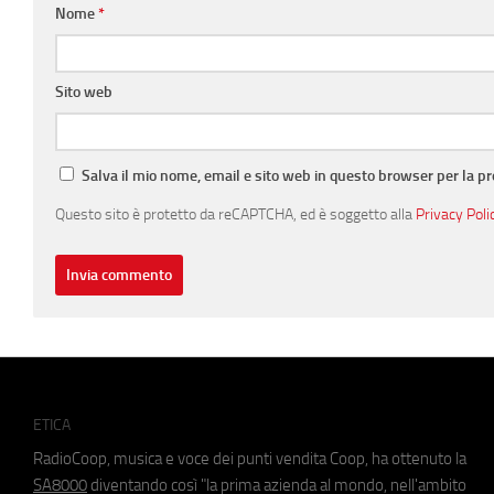
Nome
*
Sito web
Salva il mio nome, email e sito web in questo browser per la 
Questo sito è protetto da reCAPTCHA, ed è soggetto alla
Privacy Poli
ETICA
RadioCoop, musica e voce dei punti vendita Coop, ha ottenuto la
SA8000
diventando così "la prima azienda al mondo, nell'ambito