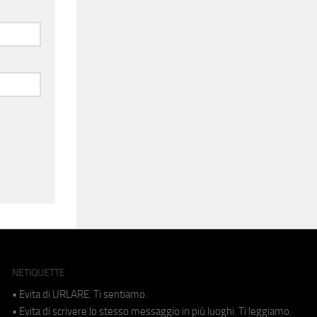
NETIQUETTE
• Evita di URLARE. Ti sentiamo.
• Evita di scrivere lo stesso messaggio in più luoghi. Ti leggiamo.