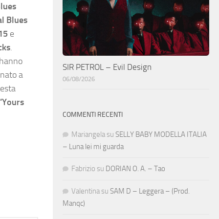
lues
al Blues
15
e
cks
.
 hanno
SIR PETROL – Evil Design
onato a
06/08/2026
uesta
“Yours
COMMENTI RECENTI
Mariangela
su
SELLY BABY MODELLA ITALIA
– Luna lei mi guarda
Fabrizio
su
DORIAN O. A. – Tao
Valentina
su
SAM D – Leggera – (Prod.
Manqc)