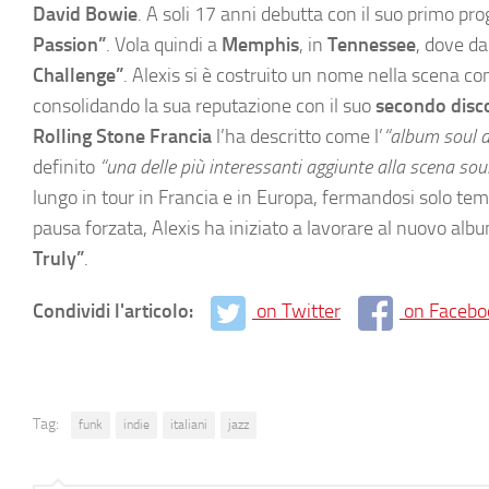
David Bowie
. A soli 17 anni debutta con il suo primo pr
Passion”
. Vola quindi a
Memphis
, in
Tennessee
, dove da
Challenge”
. Alexis si è costruito un nome nella scena co
consolidando la sua reputazione con il suo
secondo disco
Rolling Stone Francia
l’ha descritto come l’
“album soul d
definito
“una delle più interessanti aggiunte alla scena sou
lungo in tour in Francia e in Europa, fermandosi solo 
pausa forzata, Alexis ha iniziato a lavorare al nuovo album
Truly”
.
Condividi l'articolo:
on Twitter
on Facebo
Tag:
funk
indie
italiani
jazz