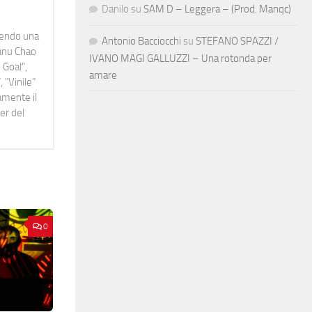
Danilo
su
SAM D – Leggera – (Prod. Manqc)
idendo una
Antonio Bacciocchi
su
STEFANO SPAZZI /
Manu Chao
IVANO MAGI GALLUZZI – Una rotonda per
 Goal",
amare
 "Vinile"
namente il
er del
0