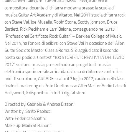
Alessandro “Alexjem” Lamoratta, classe 1983, è autore e
compositore, docente di chitarra moderna presso la scuola di
musica Guitar Art Academy di Viterbo. Nel 2011 studia chitarra rock
con Steve Vai, Joe Musella, Robin Stone, Scotty Johnson, Bruce
Bartlett, Rick Peckham e Larri Baione, conseguendo nel 2013 il
“Professional Certificate Rock Guitar” – Berklee College of Music.
Nel 2014, ha l’onore di esibirsi con Steve Vai in occasione dell’Alien
Guitar Secrets Master Class a Roma. Si è aggiudicato il secondo
posto sul podio al Contest “100 STORIE DI CREATIVITÀ DEL LAZIO
2017” sezione musica, presentando un progetto di musica
elettronica sperimentale arricchita dall’uso di chitarra e controller
midi. Il suo album, ARCADE, uscito il 7 luglio 2017, curato nella fase
finale di mastering da Pete Doell presso AfterMaster Audio Labs di
Hollywood, è disponibile in tutti i digital store!
Directed by: Gabriele & Andrea Bizzoni
Written by: Sante Paolacci
With: Federica Sabatini
Make up: Maila Stefanoni