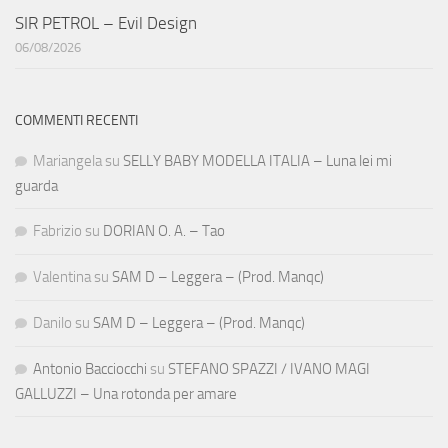
SIR PETROL – Evil Design
06/08/2026
COMMENTI RECENTI
Mariangela
su
SELLY BABY MODELLA ITALIA – Luna lei mi
guarda
Fabrizio
su
DORIAN O. A. – Tao
Valentina
su
SAM D – Leggera – (Prod. Manqc)
Danilo
su
SAM D – Leggera – (Prod. Manqc)
Antonio Bacciocchi
su
STEFANO SPAZZI / IVANO MAGI
GALLUZZI – Una rotonda per amare