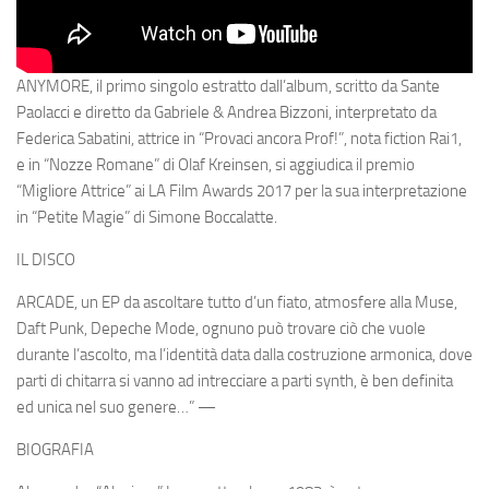
ANYMORE, il primo singolo estratto dall’album, scritto da Sante
Paolacci e diretto da Gabriele & Andrea Bizzoni, interpretato da
Federica Sabatini, attrice in “Provaci ancora Prof!”, nota fiction Rai1,
e in “Nozze Romane” di Olaf Kreinsen, si aggiudica il premio
“Migliore Attrice” ai LA Film Awards 2017 per la sua interpretazione
in “Petite Magie” di Simone Boccalatte.
IL DISCO
ARCADE, un EP da ascoltare tutto d’un fiato, atmosfere alla Muse,
Daft Punk, Depeche Mode, ognuno può trovare ciò che vuole
durante l’ascolto, ma l’identità data dalla costruzione armonica, dove
parti di chitarra si vanno ad intrecciare a parti synth, è ben definita
ed unica nel suo genere…” —
BIOGRAFIA