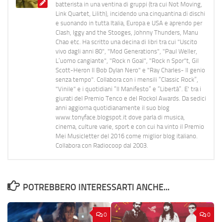
batterista in una ventina di gruppi (tra cui Not Moving,
Link Quartet, Lilith), incidendo una cinquantina di dischi
e suonando in tutta Italia, Europa e USA e aprendo per
Clash, Iggy and the Stooges, Johnny Thunders, Manu
Chao etc. Ha scritto una decina di libri tra cui "Uscito
vivo dagli anni 80", "Mod Generations", "Paul Weller,
L’uomo cangiante", "Rock n Goal", "Rock n Spor"t, Gil
Scott-Heron Il Bob Dylan Nero" e "Ray Charles- Il genio
senza tempo". Collabora con i mensili “Classic Rock”,
"Vinile" e i quotidiani “Il Manifesto” e “Libertà”. E' tra i
giurati del Premio Tenco e del Rockol Awards. Da sedici
anni aggiorna quotidianamente il suo blog
www.tonyface.blogspot.it dove parla di musica,
cinema, culture varie, sport e con cui ha vinto il Premio
Mei Musicletter del 2016 come miglior blog italiano.
Collabora con Radiocoop dal 2003.
POTREBBERO INTERESSARTI ANCHE...
0
0