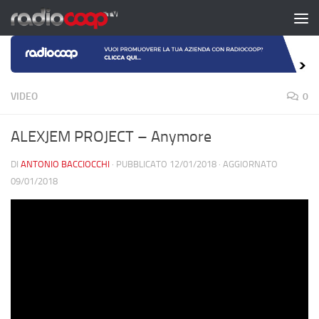
Salta al contenuto
VIDEO
0
ALEXJEM PROJECT – Anymore
DI
ANTONIO BACCIOCCHI
· PUBBLICATO
12/01/2018
· AGGIORNATO
09/01/2018