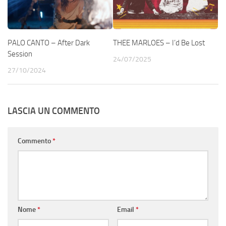
PALO CANTO – After Dark
THEE MARLOES – I’d Be Lost
Session
24/07/2025
27/10/2024
LASCIA UN COMMENTO
Commento
*
Nome
*
Email
*