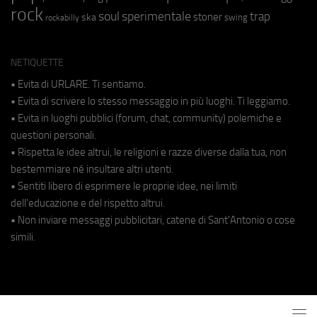
rock
soul
sperimentale
trap
stoner
ska
swing
rockabilly
NETIQUETTE
• Evita di URLARE. Ti sentiamo.
• Evita di scrivere lo stesso messaggio in più luoghi. Ti leggiamo.
• Evita in luoghi pubblici (forum, chat, community) polemiche e
questioni personali.
• Rispetta le idee altrui, le religioni e razze diverse dalla tua, non
bestemmiare né insultare altri utenti.
• Sentiti libero di esprimere le proprie idee, nei limiti
dell'educazione e del rispetto altrui.
• Non inviare messaggi pubblicitari, catene di Sant'Antonio o cose
simili.