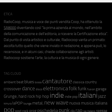
ETICA
RadioCoop, musica e voce dei punti vendita Coop, ha ottenuto la
SA8000
diventando così "la prima azienda al mondo, nell'ambito
della comunicazione e dell'editoria, a ricevere la Certificazione etica".
Dal punto di vista artistico e culturale, Radiocoop vanta un primato:
ascolta tutto quello che viene inviato in redazione, e appena può, lo
recensisce, e in alcuni casi, chiede collaborazione agli artisti.
Radiocoop sostiene l'arte, la cultura e la musica di ogni genere.
TAG CLOUD
cantautore
blues
beat
country
ambient
classica
bossa
elettronica
dance
folk
funk
crossover
garage
fusion
disco
indie
italiani
jazz
hip hop
Grunge;
hard rock
indie pop
new wave
metal;
nuova musica italiana
laPOP
lounge
kimura
pop
punk
rap
psichedelia
reggae
prog
post rock
r&b
rap italiano