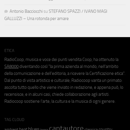
Antonio Bacciocchi
su
STEFANO SPAZZI / IVANO MAGI
GALLUZZI – Una rotonda per amare
ETICA
RadioCoop, musica e voce dei punti vendita Coop, ha ottenuto la
SA8000
diventando così "la prima azienda al mondo, nell'ambito
della comunicazione e dell'editoria, a ricevere la Certificazione etica".
Dal punto di vista artistico e culturale, Radiocoop vanta un primato:
ascolta tutto quello che viene inviato in redazione, e appena può, lo
recensisce, e in alcuni casi, chiede collaborazione agli artisti.
Radiocoop sostiene l'arte, la cultura e la musica di ogni genere.
TAG CLOUD
cantautore
blues
beat
country
ambient
classica
bossa