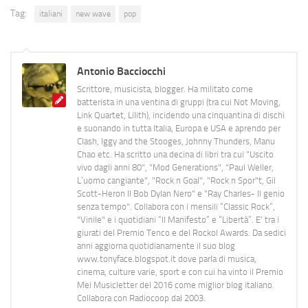
Tag:
italiani
new wave
pop
Antonio Bacciocchi
Scrittore, musicista, blogger. Ha militato come
batterista in una ventina di gruppi (tra cui Not Moving,
Link Quartet, Lilith), incidendo una cinquantina di dischi
e suonando in tutta Italia, Europa e USA e aprendo per
Clash, Iggy and the Stooges, Johnny Thunders, Manu
Chao etc. Ha scritto una decina di libri tra cui "Uscito
vivo dagli anni 80", "Mod Generations", "Paul Weller,
L’uomo cangiante", "Rock n Goal", "Rock n Spor"t, Gil
Scott-Heron Il Bob Dylan Nero" e "Ray Charles- Il genio
senza tempo". Collabora con i mensili “Classic Rock”,
"Vinile" e i quotidiani “Il Manifesto” e “Libertà”. E' tra i
giurati del Premio Tenco e del Rockol Awards. Da sedici
anni aggiorna quotidianamente il suo blog
www.tonyface.blogspot.it dove parla di musica,
cinema, culture varie, sport e con cui ha vinto il Premio
Mei Musicletter del 2016 come miglior blog italiano.
Collabora con Radiocoop dal 2003.