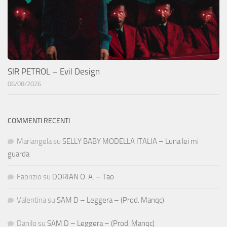
SIR PETROL – Evil Design
06/08/2026
COMMENTI RECENTI
Mariangela
su
SELLY BABY MODELLA ITALIA – Luna lei mi
guarda
Fabrizio
su
DORIAN O. A. – Tao
Valentina
su
SAM D – Leggera – (Prod. Manqc)
Danilo
su
SAM D – Leggera – (Prod. Manqc)