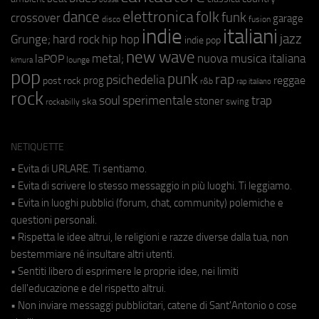
elettronica
dance
folk
funk
crossover
garage
fusion
disco
indie
italiani
jazz
hip hop
Grunge;
hard rock
indie pop
new wave
metal;
nuova musica italiana
laPOP
lounge
kimura
pop
punk
rap
psichedelia
reggae
prog
post rock
r&b
rap italiano
rock
soul
sperimentale
trap
stoner
ska
swing
rockabilly
NETIQUETTE
• Evita di URLARE. Ti sentiamo.
• Evita di scrivere lo stesso messaggio in più luoghi. Ti leggiamo.
• Evita in luoghi pubblici (forum, chat, community) polemiche e
questioni personali.
• Rispetta le idee altrui, le religioni e razze diverse dalla tua, non
bestemmiare né insultare altri utenti.
• Sentiti libero di esprimere le proprie idee, nei limiti
dell'educazione e del rispetto altrui.
• Non inviare messaggi pubblicitari, catene di Sant'Antonio o cose