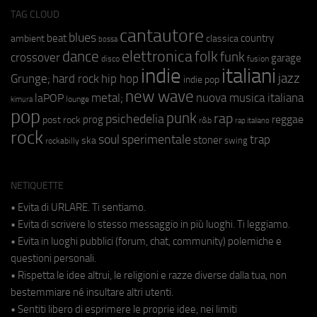
TAG CLOUD
cantautore
blues
beat
country
ambient
classica
bossa
elettronica
dance
folk
funk
crossover
garage
fusion
disco
indie
italiani
jazz
hip hop
Grunge;
hard rock
indie pop
new wave
metal;
nuova musica italiana
laPOP
lounge
kimura
pop
punk
rap
psichedelia
reggae
prog
post rock
r&b
rap italiano
rock
soul
sperimentale
trap
stoner
ska
swing
rockabilly
NETIQUETTE
• Evita di URLARE. Ti sentiamo.
• Evita di scrivere lo stesso messaggio in più luoghi. Ti leggiamo.
• Evita in luoghi pubblici (forum, chat, community) polemiche e
questioni personali.
• Rispetta le idee altrui, le religioni e razze diverse dalla tua, non
bestemmiare né insultare altri utenti.
• Sentiti libero di esprimere le proprie idee, nei limiti