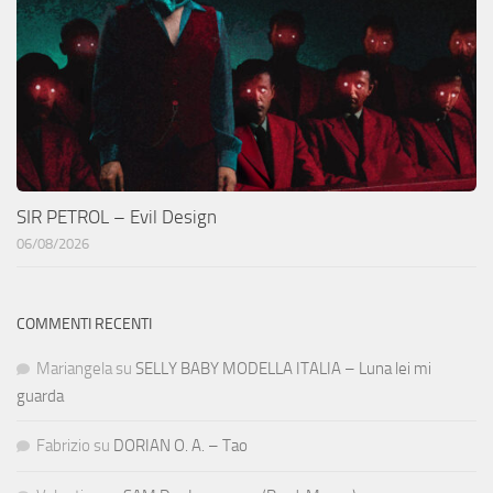
SIR PETROL – Evil Design
06/08/2026
COMMENTI RECENTI
Mariangela
su
SELLY BABY MODELLA ITALIA – Luna lei mi
guarda
Fabrizio
su
DORIAN O. A. – Tao