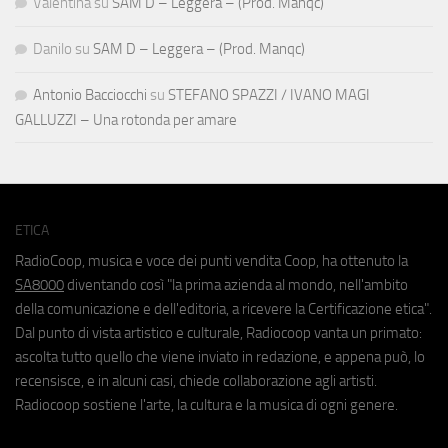
Valentina
su
SAM D – Leggera – (Prod. Manqc)
Danilo
su
SAM D – Leggera – (Prod. Manqc)
Antonio Bacciocchi
su
STEFANO SPAZZI / IVANO MAGI
GALLUZZI – Una rotonda per amare
ETICA
RadioCoop, musica e voce dei punti vendita Coop, ha ottenuto la
SA8000
diventando così "la prima azienda al mondo, nell'ambito
della comunicazione e dell'editoria, a ricevere la Certificazione etica".
Dal punto di vista artistico e culturale, Radiocoop vanta un primato:
ascolta tutto quello che viene inviato in redazione, e appena può, lo
recensisce, e in alcuni casi, chiede collaborazione agli artisti.
Radiocoop sostiene l'arte, la cultura e la musica di ogni genere.