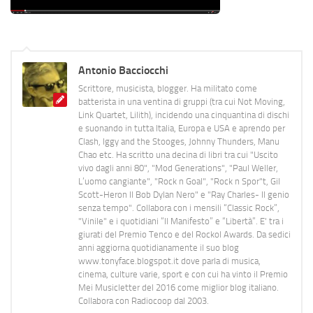
Antonio Bacciocchi
Scrittore, musicista, blogger. Ha militato come
batterista in una ventina di gruppi (tra cui Not Moving,
Link Quartet, Lilith), incidendo una cinquantina di dischi
e suonando in tutta Italia, Europa e USA e aprendo per
Clash, Iggy and the Stooges, Johnny Thunders, Manu
Chao etc. Ha scritto una decina di libri tra cui "Uscito
vivo dagli anni 80", "Mod Generations", "Paul Weller,
L’uomo cangiante", "Rock n Goal", "Rock n Spor"t, Gil
Scott-Heron Il Bob Dylan Nero" e "Ray Charles- Il genio
senza tempo". Collabora con i mensili “Classic Rock”,
"Vinile" e i quotidiani “Il Manifesto” e “Libertà”. E' tra i
giurati del Premio Tenco e del Rockol Awards. Da sedici
anni aggiorna quotidianamente il suo blog
www.tonyface.blogspot.it dove parla di musica,
cinema, culture varie, sport e con cui ha vinto il Premio
Mei Musicletter del 2016 come miglior blog italiano.
Collabora con Radiocoop dal 2003.