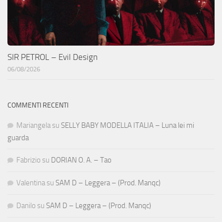
SIR PETROL – Evil Design
06/08/2026
COMMENTI RECENTI
Mariangela
su
SELLY BABY MODELLA ITALIA – Luna lei mi
guarda
Fabrizio
su
DORIAN O. A. – Tao
Valentina
su
SAM D – Leggera – (Prod. Manqc)
Danilo
su
SAM D – Leggera – (Prod. Manqc)