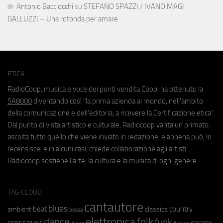
Antonio Bacciocchi
su
STEFANO SPAZZI / IVANO MAGI
GALLUZZI – Una rotonda per amare
ETICA
RadioCoop, musica e voce dei punti vendita Coop, ha ottenuto la
SA8000
diventando così "la prima azienda al mondo, nell'ambito
della comunicazione e dell'editoria, a ricevere la Certificazione etica".
Dal punto di vista artistico e culturale, Radiocoop vanta un primato:
ascolta tutto quello che viene inviato in redazione, e appena può, lo
recensisce, e in alcuni casi, chiede collaborazione agli artisti.
Radiocoop sostiene l'arte, la cultura e la musica di ogni genere.
TAG CLOUD
cantautore
blues
beat
country
ambient
classica
bossa
elettronica
dance
folk
funk
crossover
garage