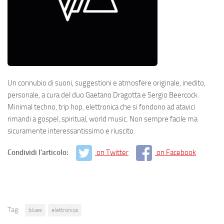
Un connubio di suoni, suggestioni e atmosfere originale, inedito,
personale, a cura del duo Gaetano Dragotta e Sergio Beercock.
Minimal techno, trip hop, elettronica che si fondono ad atavici
rimandi a gospel, spiritual, world music. Non sempre facile ma
sicuramente interessantissimo e riuscito.
Condividi l'articolo:
on Twitter
on Facebook
Tag:
blues
elettronica