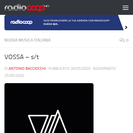
Salta al contenuto
NUOVA MUSICA ITALIANA
0
VOSSA – s/t
DI
ANTONIO BACCIOCCHI
· PUBBLICATO
26/05/2020
· AGGIORNATO
25/05/2020