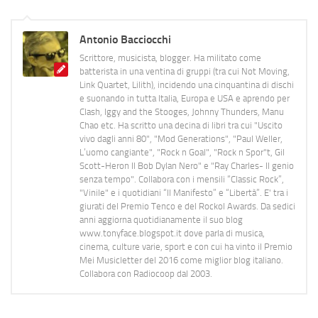
Antonio Bacciocchi
Scrittore, musicista, blogger. Ha militato come
batterista in una ventina di gruppi (tra cui Not Moving,
Link Quartet, Lilith), incidendo una cinquantina di dischi
e suonando in tutta Italia, Europa e USA e aprendo per
Clash, Iggy and the Stooges, Johnny Thunders, Manu
Chao etc. Ha scritto una decina di libri tra cui "Uscito
vivo dagli anni 80", "Mod Generations", "Paul Weller,
L’uomo cangiante", "Rock n Goal", "Rock n Spor"t, Gil
Scott-Heron Il Bob Dylan Nero" e "Ray Charles- Il genio
senza tempo". Collabora con i mensili “Classic Rock”,
"Vinile" e i quotidiani “Il Manifesto” e “Libertà”. E' tra i
giurati del Premio Tenco e del Rockol Awards. Da sedici
anni aggiorna quotidianamente il suo blog
www.tonyface.blogspot.it dove parla di musica,
cinema, culture varie, sport e con cui ha vinto il Premio
Mei Musicletter del 2016 come miglior blog italiano.
Collabora con Radiocoop dal 2003.