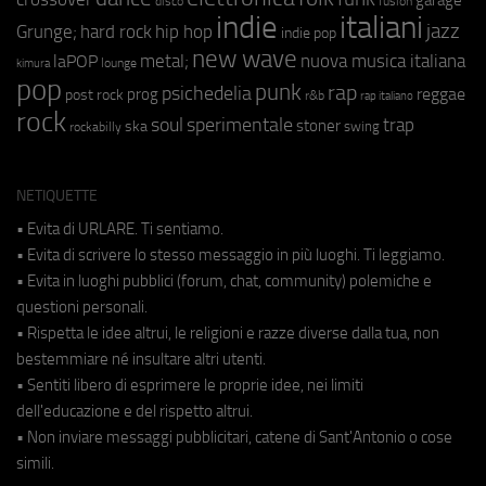
fusion
disco
indie
italiani
jazz
hip hop
Grunge;
hard rock
indie pop
new wave
metal;
nuova musica italiana
laPOP
lounge
kimura
pop
punk
rap
psichedelia
reggae
prog
post rock
r&b
rap italiano
rock
soul
sperimentale
trap
stoner
ska
swing
rockabilly
NETIQUETTE
• Evita di URLARE. Ti sentiamo.
• Evita di scrivere lo stesso messaggio in più luoghi. Ti leggiamo.
• Evita in luoghi pubblici (forum, chat, community) polemiche e
questioni personali.
• Rispetta le idee altrui, le religioni e razze diverse dalla tua, non
bestemmiare né insultare altri utenti.
• Sentiti libero di esprimere le proprie idee, nei limiti
dell'educazione e del rispetto altrui.
• Non inviare messaggi pubblicitari, catene di Sant'Antonio o cose
simili.