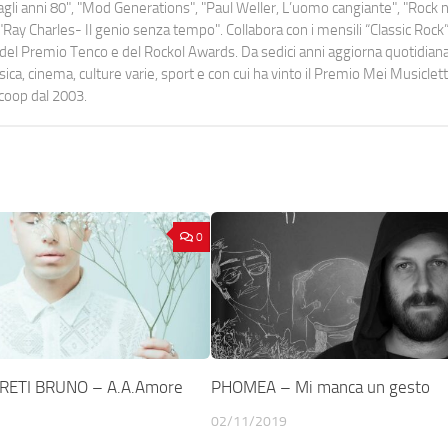
o dagli anni 80", "Mod Generations", "Paul Weller, L’uomo cangiante", "Rock n
Ray Charles- Il genio senza tempo". Collabora con i mensili “Classic Rock”,
urati del Premio Tenco e del Rockol Awards. Da sedici anni aggiorna quotidia
a, cinema, culture varie, sport e con cui ha vinto il Premio Mei Musiclett
ocoop dal 2003.
0
RETI BRUNO – A.A.Amore
PHOMEA – Mi manca un gesto
02/11/2019