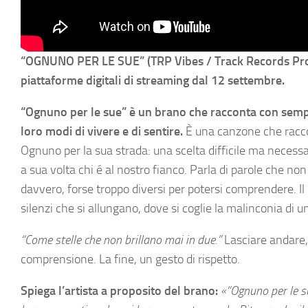
“OGNUNO PER LE SUE” (TRP Vibes / Track Records Produ
piattaforme digitali di streaming dal 12 settembre.
“Ognuno per le sue” è un brano che racconta con sempl
loro modi di vivere e di sentire.
È una canzone che raccogl
Ognuno per la sua strada: una scelta difficile ma necess
a sua volta chi é al nostro fianco. Parla di parole che non
davvero, forse troppo diversi per potersi comprendere. Il p
silenzi che si allungano, dove si coglie la malinconia di 
“Come stelle che non brillano mai in due.”
Lasciare andare, 
comprensione. La fine, un gesto di rispetto.
Spiega l’artista a proposito del brano:
«“Ognuno per le su