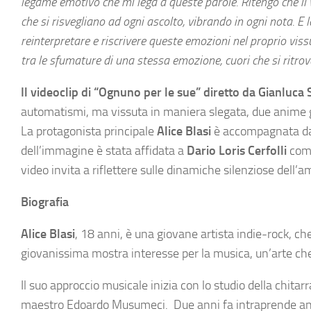
legame emotivo che mi lega a queste parole. Ritengo che il 
che si risvegliano ad ogni ascolto, vibrando in ogni nota. 
reinterpretare e riscrivere queste emozioni nel proprio vis
tra le sfumature di una stessa emozione, cuori che si ritro
Il videoclip di “Ognuno per le sue” diretto da Gianluca 
automatismi, ma vissuta in maniera slegata, due anime g
La protagonista principale
Alice Blasi
è accompagnata d
dell’immagine è stata affidata a
Dario Loris Cerfolli
come
video invita a riflettere sulle dinamiche silenziose dell’
Biografia
Alice Blasi
, 18 anni, è una giovane artista indie-rock, ch
giovanissima mostra interesse per la musica, un’arte c
Il suo approccio musicale inizia con lo studio della chita
maestro Edoardo Musumeci. Due anni fa intraprende anche