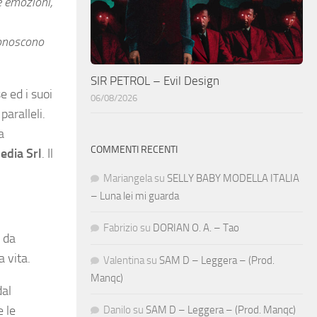
e emozioni,
conoscono
SIR PETROL – Evil Design
e ed i suoi
06/08/2026
aralleli.
a
COMMENTI RECENTI
edia Srl
. Il
Mariangela
su
SELLY BABY MODELLA ITALIA
– Luna lei mi guarda
Fabrizio
su
DORIAN O. A. – Tao
n da
 vita.
Valentina
su
SAM D – Leggera – (Prod.
Manqc)
dal
 le
Danilo
su
SAM D – Leggera – (Prod. Manqc)