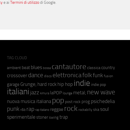
cy
e ai
Termini di utilizzo
di Google.
TAG CLOUD
cantautore
blues
beat
country
ambient
classica
bossa
elettronica
dance
folk
funk
crossover
fusion
disco
indie
hip hop
Grunge;
hard rock
garage
indie pop
italiani
new wave
jazz
metal;
laPOP
lounge
kimura
pop
psichedelia
nuova musica italiana
prog
post rock
rock
punk
rap
soul
reggae
ska
r&b
rockabilly
rap italiano
sperimentale
trap
stoner
swing