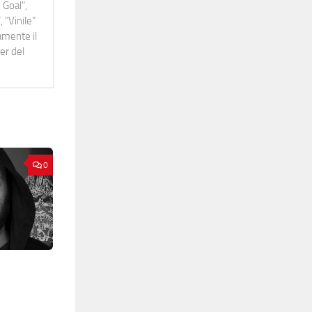
 Goal",
 "Vinile"
namente il
er del
0