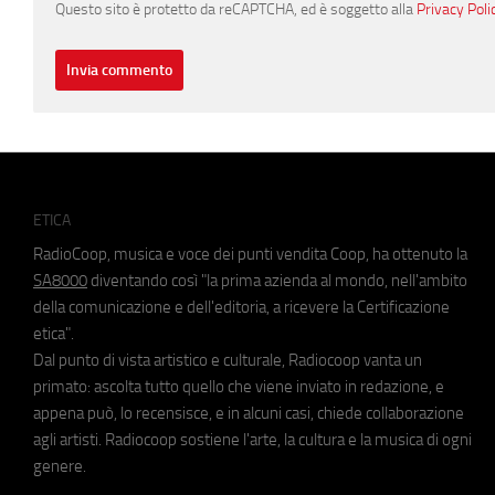
Questo sito è protetto da reCAPTCHA, ed è soggetto alla
Privacy Poli
ETICA
RadioCoop, musica e voce dei punti vendita Coop, ha ottenuto la
SA8000
diventando così "la prima azienda al mondo, nell'ambito
della comunicazione e dell'editoria, a ricevere la Certificazione
etica".
Dal punto di vista artistico e culturale, Radiocoop vanta un
primato: ascolta tutto quello che viene inviato in redazione, e
appena può, lo recensisce, e in alcuni casi, chiede collaborazione
agli artisti. Radiocoop sostiene l'arte, la cultura e la musica di ogni
genere.