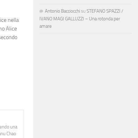
Antonio Bacciocchi
su
STEFANO SPAZZI /
IVANO MAGI GALLUZZI – Una rotonda per
ice nella
amare
no Alice
 secondo
idendo una
Manu Chao