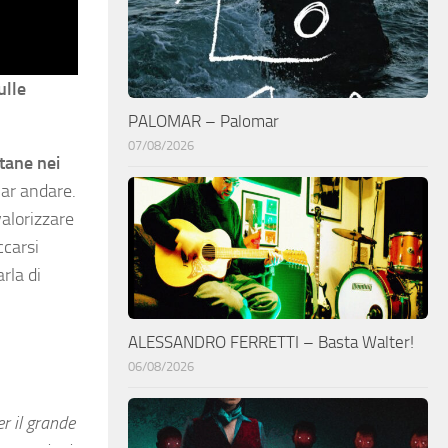
ulle
PALOMAR – Palomar
07/08/2026
tane nei
iar andare.
alorizzare
ccarsi
rla di
ALESSANDRO FERRETTI – Basta Walter!
06/08/2026
r il grande