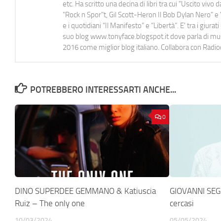
etc. Ha scritto una decina di libri tra cui "Uscito viv
"Rock n Spor"t, Gil Scott-Heron Il Bob Dylan Nero" e "
e i quotidiani “Il Manifesto” e “Libertà”. E' tra i gi
suo blog www.tonyface.blogspot.it dove parla di music
2016 come miglior blog italiano. Collabora con Radi
POTREBBERO INTERESSARTI ANCHE...
0
DINO SUPERDEE GEMMANO & Katiuscia
GIOVANNI SEG
Ruiz – The only one
cercasi
10/03/2024
05/05/2024