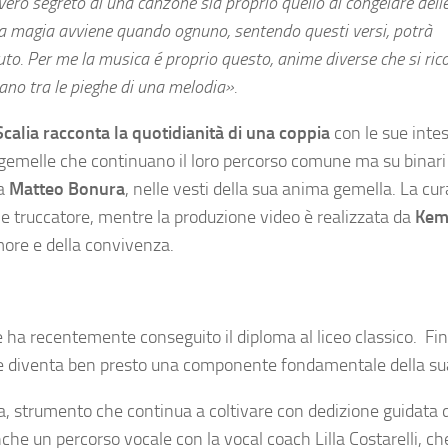
vero segreto di una canzone sia proprio quello di congelare dell
E la magia avviene quando ognuno, sentendo questi versi, potrà
suto. Per me la musica é proprio questo, anime diverse che si ri
vano tra le pieghe di una melodia».
Scalia racconta la quotidianità di una coppia
con le sue intes
emelle che continuano il loro percorso comune ma su binari p
a
Matteo Bonura
, nelle vesti della sua anima gemella. La cur
 truccatore, mentre la produzione video è realizzata da
Kem
amore e della convivenza.
e ha recentemente conseguito il diploma al liceo classico. Fi
he diventa ben presto una componente fondamentale della sua
rra, strumento che continua a coltivare con dedizione guidata 
 un percorso vocale con la vocal coach Lilla Costarelli, che