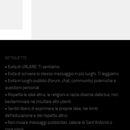
NETIQUETTE
• Evita di URLARE. Ti sentiamo.
• Evita di scrivere lo stesso messaggio in più luoghi. Ti leggiamo.
• Evita in luoghi pubblici (forum, chat, community) polemiche e
questioni personali.
• Rispetta le idee altrui, le religioni e razze diverse dalla tua, non
bestemmiare né insultare altri utenti.
• Sentiti libero di esprimere le proprie idee, nei limiti
dell'educazione e del rispetto altrui.
• Non inviare messaggi pubblicitari, catene di Sant'Antonio o
cose simili.