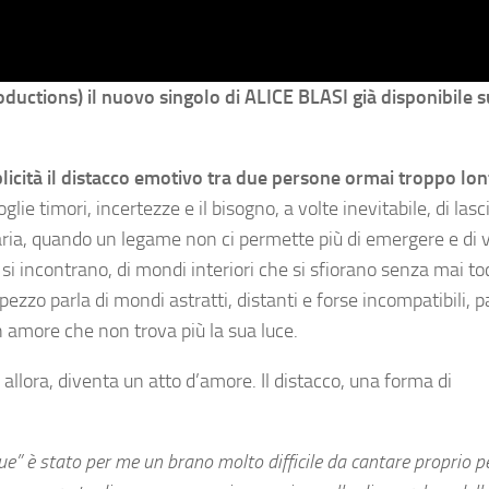
ctions) il nuovo singolo di ALICE BLASI già disponibile s
icità il distacco emotivo tra due persone ormai troppo lon
ie timori, incertezze e il bisogno, a volte inevitabile, di lasc
aria, quando un legame non ci permette più di emergere e di v
 si incontrano, di mondi interiori che si sfiorano senza mai to
ezzo parla di mondi astratti, distanti e forse incompatibili, pa
un amore che non trova più la sua luce.
allora, diventa un atto d’amore. Il distacco, una forma di
e” è stato per me un brano molto difficile da cantare proprio pe