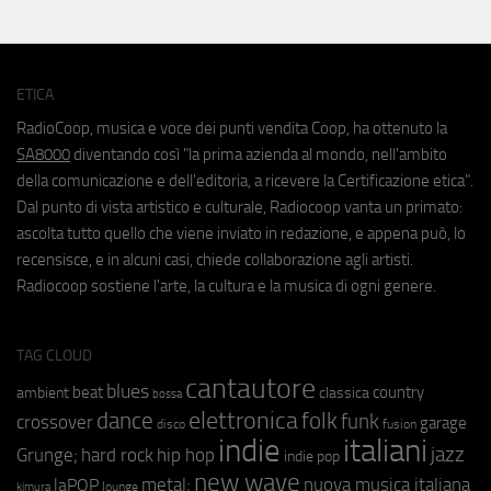
ETICA
RadioCoop, musica e voce dei punti vendita Coop, ha ottenuto la
SA8000
diventando così "la prima azienda al mondo, nell'ambito
della comunicazione e dell'editoria, a ricevere la Certificazione etica".
Dal punto di vista artistico e culturale, Radiocoop vanta un primato:
ascolta tutto quello che viene inviato in redazione, e appena può, lo
recensisce, e in alcuni casi, chiede collaborazione agli artisti.
Radiocoop sostiene l'arte, la cultura e la musica di ogni genere.
TAG CLOUD
cantautore
blues
beat
country
ambient
classica
bossa
elettronica
dance
folk
funk
crossover
garage
fusion
disco
indie
italiani
jazz
hip hop
Grunge;
hard rock
indie pop
new wave
metal;
nuova musica italiana
laPOP
lounge
kimura