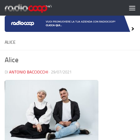
Salta al contenuto
ALICE
Alice
DI
ANTONIO BACCIOCCHI
·
29/07/2021