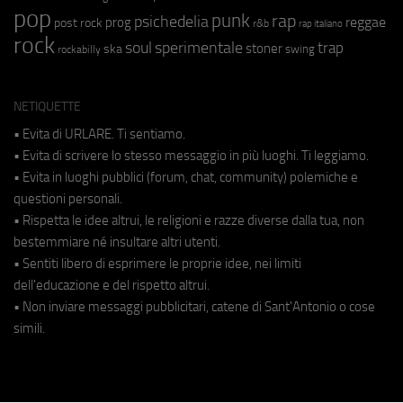
pop
punk
rap
psichedelia
reggae
prog
post rock
r&b
rap italiano
rock
soul
sperimentale
trap
stoner
ska
swing
rockabilly
NETIQUETTE
• Evita di URLARE. Ti sentiamo.
• Evita di scrivere lo stesso messaggio in più luoghi. Ti leggiamo.
• Evita in luoghi pubblici (forum, chat, community) polemiche e
questioni personali.
• Rispetta le idee altrui, le religioni e razze diverse dalla tua, non
bestemmiare né insultare altri utenti.
• Sentiti libero di esprimere le proprie idee, nei limiti
dell'educazione e del rispetto altrui.
• Non inviare messaggi pubblicitari, catene di Sant'Antonio o cose
simili.