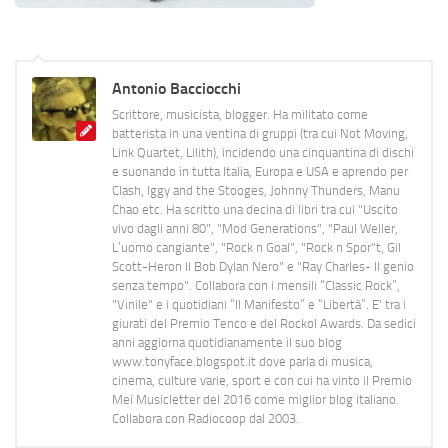
Antonio Bacciocchi
Scrittore, musicista, blogger. Ha militato come
batterista in una ventina di gruppi (tra cui Not Moving,
Link Quartet, Lilith), incidendo una cinquantina di dischi
e suonando in tutta Italia, Europa e USA e aprendo per
Clash, Iggy and the Stooges, Johnny Thunders, Manu
Chao etc. Ha scritto una decina di libri tra cui "Uscito
vivo dagli anni 80", "Mod Generations", "Paul Weller,
L’uomo cangiante", "Rock n Goal", "Rock n Spor"t, Gil
Scott-Heron Il Bob Dylan Nero" e "Ray Charles- Il genio
senza tempo". Collabora con i mensili “Classic Rock”,
"Vinile" e i quotidiani “Il Manifesto” e “Libertà”. E' tra i
giurati del Premio Tenco e del Rockol Awards. Da sedici
anni aggiorna quotidianamente il suo blog
www.tonyface.blogspot.it dove parla di musica,
cinema, culture varie, sport e con cui ha vinto il Premio
Mei Musicletter del 2016 come miglior blog italiano.
Collabora con Radiocoop dal 2003.