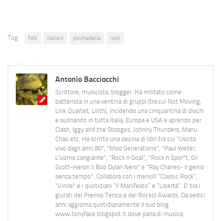
Tag:
folk
italiani
psichedelia
rock
Antonio Bacciocchi
Scrittore, musicista, blogger. Ha militato come
batterista in una ventina di gruppi (tra cui Not Moving,
Link Quartet, Lilith), incidendo una cinquantina di dischi
e suonando in tutta Italia, Europa e USA e aprendo per
Clash, Iggy and the Stooges, Johnny Thunders, Manu
Chao etc. Ha scritto una decina di libri tra cui "Uscito
vivo dagli anni 80", "Mod Generations", "Paul Weller,
L’uomo cangiante", "Rock n Goal", "Rock n Spor"t, Gil
Scott-Heron Il Bob Dylan Nero" e "Ray Charles- Il genio
senza tempo". Collabora con i mensili “Classic Rock”,
"Vinile" e i quotidiani “Il Manifesto” e “Libertà”. E' tra i
giurati del Premio Tenco e del Rockol Awards. Da sedici
anni aggiorna quotidianamente il suo blog
www.tonyface.blogspot.it dove parla di musica,