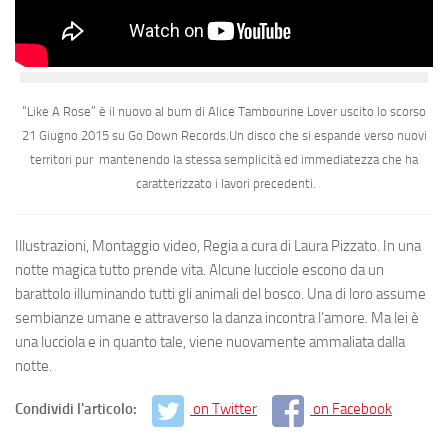
“Like A Rose” è il nuovo al bum di Alice Tambourine Lover uscito lo scorso
21 Giugno 2015
su Go Down Records.Un disco che si espande verso nuovi
territori pur mantenendo la stessa semplicità ed immediatezza che ha
caratterizzato i lavori precedenti.
Illustrazioni, Montaggio video, Regia a cura di Laura Pizzato. In una
notte magica tutto prende vita. Alcune lucciole escono da un
barattolo illuminando tutti gli animali del bosco. Una di loro assume
sembianze umane e attraverso la danza incontra l’amore. Ma lei è
una lucciola e in quanto tale, viene nuovamente ammaliata dalla
notte.
Condividi l'articolo:
on Twitter
on Facebook