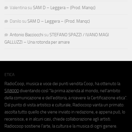
Valentina
su
SAM D – Leggera – (Prod. Manqc)
Danilo
su
SAM D – Leggera – (Prod. Manqc)
Antonio Bacciocchi
su
STEFANO SPAZZI / IVANO MAGI
GALLUZZI – Una rotonda per amare
ETICA
RadioCoop, musica e voce dei punti vendita Coop, ha ottenuto la
SA8000
diventando così "la prima azienda al mondo, nell'ambito
della comunicazione e dell'editoria, a ricevere la Certificazione etica".
Dal punto di vista artistico e culturale, Radiocoop vanta un primato:
ascolta tutto quello che viene inviato in redazione, e appena può, lo
recensisce, e in alcuni casi, chiede collaborazione agli artisti.
Radiocoop sostiene l'arte, la cultura e la musica di ogni genere.