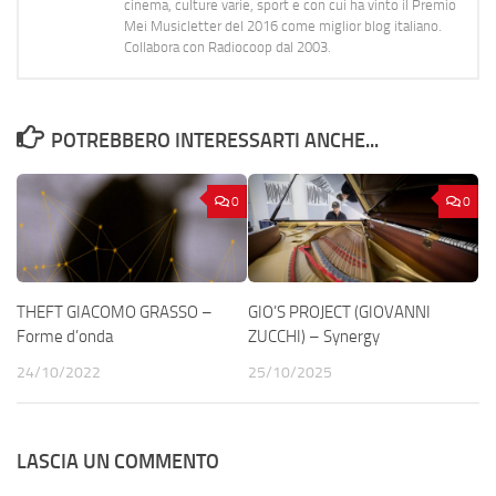
cinema, culture varie, sport e con cui ha vinto il Premio
Mei Musicletter del 2016 come miglior blog italiano.
Collabora con Radiocoop dal 2003.
POTREBBERO INTERESSARTI ANCHE...
0
0
THEFT GIACOMO GRASSO –
GIO’S PROJECT (GIOVANNI
Forme d’onda
ZUCCHI) – Synergy
24/10/2022
25/10/2025
LASCIA UN COMMENTO