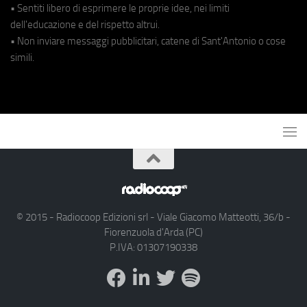
• Sentiti libero di esprimere le proprie idee, nei limiti
dell'educazione e del rispetto altrui.
• Non inviare messaggi pubblicitari, catene di Sant'Antonio o cose
simili.
© 2015 - Radiocoop Edizioni srl - Viale Giacomo Matteotti, 36/b -
Fiorenzuola d'Arda (PC)
P.IVA: 01307190338