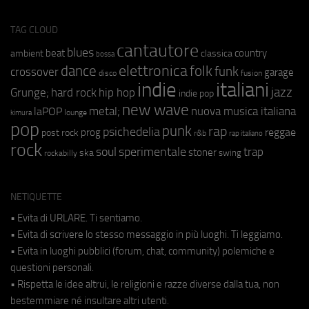
TAG CLOUD
cantautore
blues
beat
country
ambient
classica
bossa
elettronica
dance
folk
funk
crossover
garage
fusion
disco
indie
italiani
jazz
hip hop
Grunge;
hard rock
indie pop
new wave
metal;
nuova musica italiana
laPOP
lounge
kimura
pop
punk
rap
psichedelia
reggae
prog
post rock
r&b
rap italiano
rock
soul
sperimentale
trap
stoner
ska
swing
rockabilly
NETIQUETTE
• Evita di URLARE. Ti sentiamo.
• Evita di scrivere lo stesso messaggio in più luoghi. Ti leggiamo.
• Evita in luoghi pubblici (forum, chat, community) polemiche e
questioni personali.
• Rispetta le idee altrui, le religioni e razze diverse dalla tua, non
bestemmiare né insultare altri utenti.