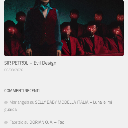
SIR PETROL – Evil Design
06/08/2026
COMMENTI RECENTI
Mariangela
su
SELLY BABY MODELLA ITALIA – Luna lei mi
guarda
Fabrizio
su
DORIAN O. A. – Tao