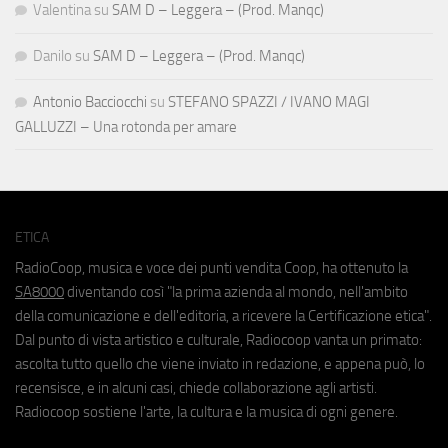
Valentina
su
SAM D – Leggera – (Prod. Manqc)
Danilo
su
SAM D – Leggera – (Prod. Manqc)
Antonio Bacciocchi
su
STEFANO SPAZZI / IVANO MAGI
GALLUZZI – Una rotonda per amare
ETICA
RadioCoop, musica e voce dei punti vendita Coop, ha ottenuto la
SA8000
diventando così "la prima azienda al mondo, nell'ambito
della comunicazione e dell'editoria, a ricevere la Certificazione etica".
Dal punto di vista artistico e culturale, Radiocoop vanta un primato:
ascolta tutto quello che viene inviato in redazione, e appena può, lo
recensisce, e in alcuni casi, chiede collaborazione agli artisti.
Radiocoop sostiene l'arte, la cultura e la musica di ogni genere.