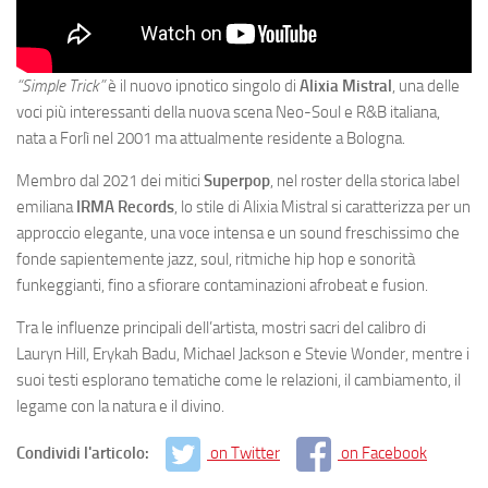
“Simple Trick”
è il nuovo ipnotico singolo di
Alixia Mistral
, una delle
voci più interessanti della nuova scena Neo-Soul e R&B italiana,
nata a Forlì nel 2001 ma attualmente residente a Bologna.
Membro dal 2021 dei mitici
Superpop
, nel roster della storica label
emiliana
IRMA Records
, lo stile di Alixia Mistral si caratterizza per un
approccio elegante, una voce intensa e un sound freschissimo che
fonde sapientemente jazz, soul, ritmiche hip hop e sonorità
funkeggianti, fino a sfiorare contaminazioni afrobeat e fusion.
Tra le influenze principali dell’artista, mostri sacri del calibro di
Lauryn Hill, Erykah Badu, Michael Jackson e Stevie Wonder, mentre i
suoi testi esplorano tematiche come le relazioni, il cambiamento, il
legame con la natura e il divino.
Condividi l'articolo:
on Twitter
on Facebook