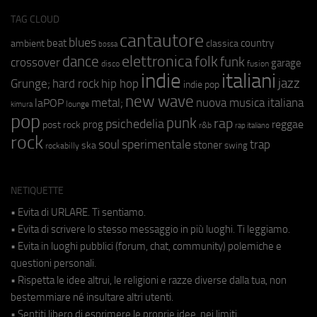
TAG CLOUD
cantautore
blues
beat
country
ambient
classica
bossa
elettronica
dance
folk
funk
crossover
garage
fusion
disco
indie
italiani
jazz
hip hop
Grunge;
hard rock
indie pop
new wave
metal;
nuova musica italiana
laPOP
lounge
kimura
pop
punk
rap
psichedelia
reggae
prog
post rock
r&b
rap italiano
rock
soul
sperimentale
trap
stoner
ska
swing
rockabilly
NETIQUETTE
• Evita di URLARE. Ti sentiamo.
• Evita di scrivere lo stesso messaggio in più luoghi. Ti leggiamo.
• Evita in luoghi pubblici (forum, chat, community) polemiche e
questioni personali.
• Rispetta le idee altrui, le religioni e razze diverse dalla tua, non
bestemmiare né insultare altri utenti.
• Sentiti libero di esprimere le proprie idee, nei limiti