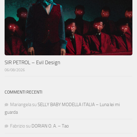
SIR PETROL – Evil Design
06/08/2026
COMMENTI RECENTI
Mariangela
su
SELLY BABY MODELLA ITALIA – Luna lei mi
guarda
Fabrizio
su
DORIAN O. A. – Tao