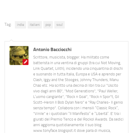
Tag:
indie
italiani
pop
soul
Antonio Bacciocchi
Scrittore, musicista, blogger. Ha militato come
batterista in una ventina di gruppi (tra cui Not Moving,
Link Quartet, Lilith), incidendo una cinquantina di dischi
e suonando in tutta Italia, Europa e USA e aprendo per
Clash, Iggy and the Stooges, Johnny Thunders, Manu
Chao etc. Ha scritto una decina di libri tra cui "Uscito
vivo dagli anni 80", "Mod Generations", "Paul Weller,
L’uomo cangiante", "Rock n Goal", "Rock n Spor"t, Gil
Scott-Heron Il Bob Dylan Nero" e "Ray Charles- Il genio
senza tempo". Collabora con i mensili “Classic Rock”,
"Vinile" e i quotidiani “Il Manifesto” e “Libertà”. E' tra i
giurati del Premio Tenco e del Rockol Awards. Da sedici
anni aggiorna quotidianamente il suo blog
www.tonyface.blogspot.it dove parla di musica,