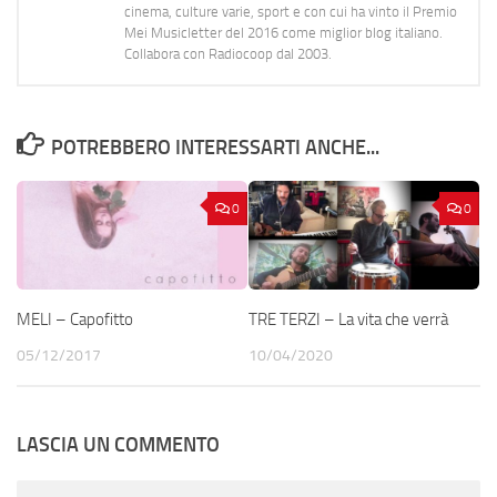
cinema, culture varie, sport e con cui ha vinto il Premio
Mei Musicletter del 2016 come miglior blog italiano.
Collabora con Radiocoop dal 2003.
POTREBBERO INTERESSARTI ANCHE...
0
0
MELI – Capofitto
TRE TERZI – La vita che verrà
05/12/2017
10/04/2020
LASCIA UN COMMENTO