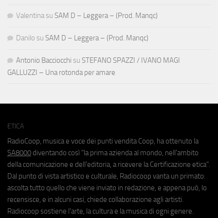
Valentina
su
SAM D – Leggera – (Prod. Manqc)
Danilo
su
SAM D – Leggera – (Prod. Manqc)
Antonio Bacciocchi
su
STEFANO SPAZZI / IVANO MAGI
GALLUZZI – Una rotonda per amare
ETICA
RadioCoop, musica e voce dei punti vendita Coop, ha ottenuto la
SA8000
diventando così "la prima azienda al mondo, nell'ambito
della comunicazione e dell'editoria, a ricevere la Certificazione etica".
Dal punto di vista artistico e culturale, Radiocoop vanta un primato:
ascolta tutto quello che viene inviato in redazione, e appena può, lo
recensisce, e in alcuni casi, chiede collaborazione agli artisti.
Radiocoop sostiene l'arte, la cultura e la musica di ogni genere.