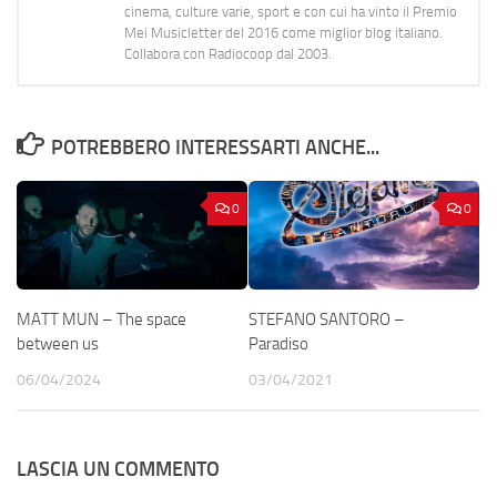
cinema, culture varie, sport e con cui ha vinto il Premio
Mei Musicletter del 2016 come miglior blog italiano.
Collabora con Radiocoop dal 2003.
POTREBBERO INTERESSARTI ANCHE...
0
0
MATT MUN – The space
STEFANO SANTORO –
between us
Paradiso
06/04/2024
03/04/2021
LASCIA UN COMMENTO