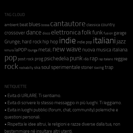
TAG CLOUD
cantautore
blues
beat
country
ambient
classica
bossa
elettronica
dance
folk
funk
crossover
garage
fusion
disco
indie
italiani
jazz
hip hop
Grunge;
hard rock
indie pop
new wave
metal;
nuova musica italiana
laPOP
lounge
kimura
pop
punk
rap
psichedelia
reggae
prog
post rock
r&b
rap italiano
rock
soul
sperimentale
trap
stoner
ska
swing
rockabilly
NETIQUETTE
• Evita di URLARE. Ti sentiamo.
• Evita di scrivere lo stesso messaggio in più luoghi. Ti leggiamo.
• Evita in luoghi pubblici (forum, chat, community) polemiche e
questioni personali.
• Rispetta le idee altrui, le religioni e razze diverse dalla tua, non
bestemmiare né insultare altri utenti.