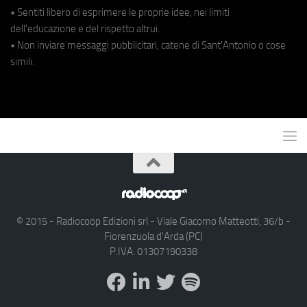
• Sentiti libero di esprimere le proprie idee, nei limiti
dell'educazione e del rispetto altrui.
• Non inviare messaggi pubblicitari, catene di Sant'Antonio o cose
simili.
© 2015 - Radiocoop Edizioni srl - Viale Giacomo Matteotti, 36/b -
Fiorenzuola d'Arda (PC)
P.IVA: 01307190338