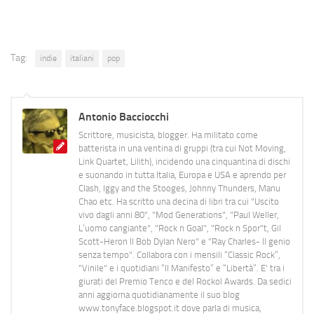
Tag:
indie
italiani
pop
Antonio Bacciocchi
Scrittore, musicista, blogger. Ha militato come
batterista in una ventina di gruppi (tra cui Not Moving,
Link Quartet, Lilith), incidendo una cinquantina di dischi
e suonando in tutta Italia, Europa e USA e aprendo per
Clash, Iggy and the Stooges, Johnny Thunders, Manu
Chao etc. Ha scritto una decina di libri tra cui "Uscito
vivo dagli anni 80", "Mod Generations", "Paul Weller,
L’uomo cangiante", "Rock n Goal", "Rock n Spor"t, Gil
Scott-Heron Il Bob Dylan Nero" e "Ray Charles- Il genio
senza tempo". Collabora con i mensili “Classic Rock”,
"Vinile" e i quotidiani “Il Manifesto” e “Libertà”. E' tra i
giurati del Premio Tenco e del Rockol Awards. Da sedici
anni aggiorna quotidianamente il suo blog
www.tonyface.blogspot.it dove parla di musica,