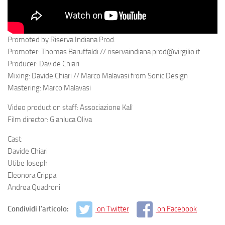
Promoted by Riserva Indiana Prod.
Promoter: Thomas Baruffaldi // riservaindiana.prod@virgilio.it
Producer: Davide Chiari
Mixing: Davide Chiari // Marco Malavasi from Sonic Design
Mastering: Marco Malavasi
Video production staff: Associazione Kalì
Film director: Gianluca Oliva
Cast:
Davide Chiari
Utibe Joseph
Eleonora Crippa
Andrea Quadroni
Condividi l'articolo:
on Twitter
on Facebook