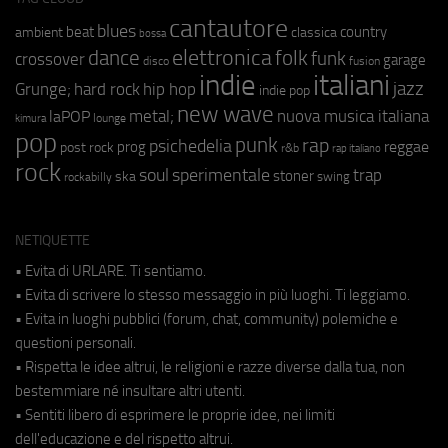
cantautore
blues
beat
country
ambient
classica
bossa
elettronica
dance
folk
funk
crossover
garage
fusion
disco
indie
italiani
jazz
hip hop
Grunge;
hard rock
indie pop
new wave
metal;
nuova musica italiana
laPOP
lounge
kimura
pop
punk
rap
psichedelia
reggae
prog
post rock
r&b
rap italiano
rock
soul
sperimentale
trap
stoner
ska
swing
rockabilly
NETIQUETTE
• Evita di URLARE. Ti sentiamo.
• Evita di scrivere lo stesso messaggio in più luoghi. Ti leggiamo.
• Evita in luoghi pubblici (forum, chat, community) polemiche e
questioni personali.
• Rispetta le idee altrui, le religioni e razze diverse dalla tua, non
bestemmiare né insultare altri utenti.
• Sentiti libero di esprimere le proprie idee, nei limiti
dell'educazione e del rispetto altrui.