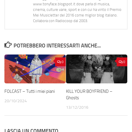
www.tonyface.blogspot.it dove parla di musica,
cinema, culture varie, sport e con cui ha vinto il Premio
Mei Musicletter del 2016 come miglior blog italiano.
Collabora con Radiocoop dal 2003.
POTREBBERO INTERESSARTI ANCHE...
0
0
FOLCAST – Tutti i miei piani
KILL YOUR BOYFRIEND –
Ghosts
20/10/2024
13/12/2016
LASCIA UN COMMENTO