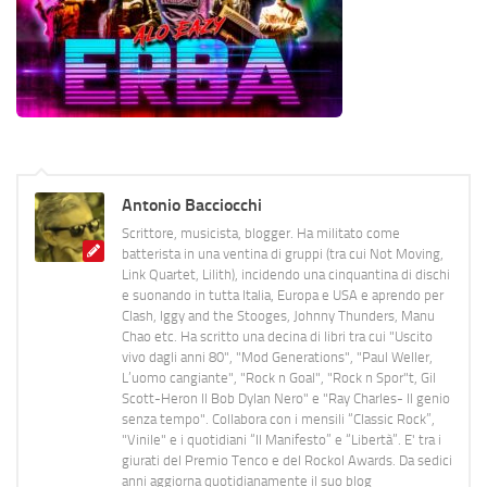
Antonio Bacciocchi
Scrittore, musicista, blogger. Ha militato come
batterista in una ventina di gruppi (tra cui Not Moving,
Link Quartet, Lilith), incidendo una cinquantina di dischi
e suonando in tutta Italia, Europa e USA e aprendo per
Clash, Iggy and the Stooges, Johnny Thunders, Manu
Chao etc. Ha scritto una decina di libri tra cui "Uscito
vivo dagli anni 80", "Mod Generations", "Paul Weller,
L’uomo cangiante", "Rock n Goal", "Rock n Spor"t, Gil
Scott-Heron Il Bob Dylan Nero" e "Ray Charles- Il genio
senza tempo". Collabora con i mensili “Classic Rock”,
"Vinile" e i quotidiani “Il Manifesto” e “Libertà”. E' tra i
giurati del Premio Tenco e del Rockol Awards. Da sedici
anni aggiorna quotidianamente il suo blog