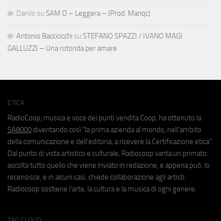
Danilo
su
SAM D – Leggera – (Prod. Manqc)
Antonio Bacciocchi
su
STEFANO SPAZZI / IVANO MAGI
GALLUZZI – Una rotonda per amare
ETICA
RadioCoop, musica e voce dei punti vendita Coop, ha ottenuto la
SA8000
diventando così "la prima azienda al mondo, nell'ambito
della comunicazione e dell'editoria, a ricevere la Certificazione etica".
Dal punto di vista artistico e culturale, Radiocoop vanta un primato:
ascolta tutto quello che viene inviato in redazione, e appena può, lo
recensisce, e in alcuni casi, chiede collaborazione agli artisti.
Radiocoop sostiene l'arte, la cultura e la musica di ogni genere.
TAG CLOUD