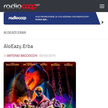
Salta al contenuto
ALOEAZY.ERBA
AloEazy.Erba
DI
ANTONIO BACCIOCCHI
·
05/03/2019