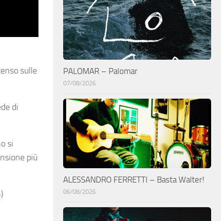
tenso sulle
PALOMAR – Palomar
07/08/2026
ede di
o si
ensione più
ALESSANDRO FERRETTI – Basta Walter!
06/08/2026
)