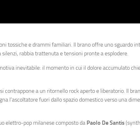
zioni tossiche e drammi familiari. Il brano offre uno sguardo in
ilenzi, rabbia trattenuta e tensioni pronte a esplodere.
motiva inevitabile: il momento in cui il dolore accumulato chi
si contrappone a un ritornello rock aperto e liberatorio. Il bran
na l’ascoltatore fuori dallo spazio domestico verso una dim
duo elettro-pop milanese composto da
Paolo De Santis
(synth