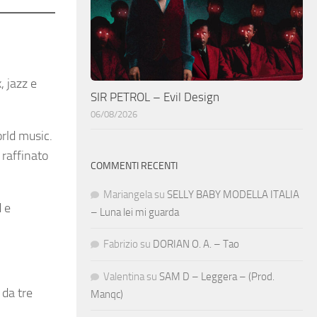
k, jazz e
SIR PETROL – Evil Design
06/08/2026
orld music.
 raffinato
COMMENTI RECENTI
Mariangela
su
SELLY BABY MODELLA ITALIA
 e
– Luna lei mi guarda
Fabrizio
su
DORIAN O. A. – Tao
Valentina
su
SAM D – Leggera – (Prod.
 da tre
Manqc)