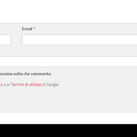
Email
*
prossima volta che commento.
cy
e ai
Termini di utilizzo
di Google.