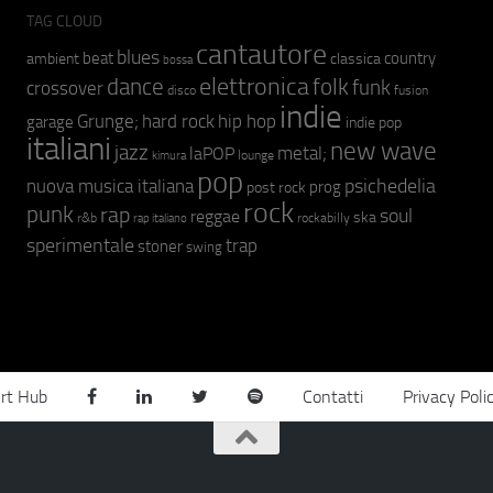
TAG CLOUD
cantautore
blues
beat
country
ambient
classica
bossa
elettronica
dance
folk
funk
crossover
fusion
disco
indie
hip hop
Grunge;
hard rock
garage
indie pop
italiani
new wave
jazz
metal;
laPOP
lounge
kimura
pop
psichedelia
nuova musica italiana
prog
post rock
rock
punk
rap
soul
reggae
ska
r&b
rockabilly
rap italiano
sperimentale
trap
stoner
swing
rt Hub
Contatti
Privacy Poli