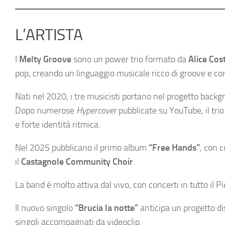
L’ARTISTA
I
Melty Groove
sono un power trio formato da
Alice Cos
pop, creando un linguaggio musicale ricco di groove e co
Nati nel 2020, i tre musicisti portano nel progetto backgr
Dopo numerose
Hypercover
pubblicate su YouTube, il tri
e forte identità ritmica.
Nel 2025 pubblicano il primo album
“Free Hands”
, con c
il
Castagnole Community Choir
.
La band è molto attiva dal vivo, con concerti in tutto il 
Il nuovo singolo
“Brucia la notte”
anticipa un progetto dis
singoli accompagnati da videoclip.