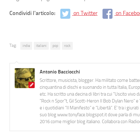
Condividi l'articolo:
on Twitter
on Facebo
Tag:
indie
italiani
pop
rock
Antonio Bacciocchi
Scrittore, musicista, blogger. Ha militato come batter
cinquantina di dischi e suonando in tutta Italia, E
etc. Ha scritto una decina di libri tra cui "Uscito viv
"Rock n Spor"t, Gil Scott-Heron Il Bob Dylan Nero" e "
e i quotidiani “Il Manifesto” e “Libertà”. E' tra i gi
suo blog www.tonyface.blogspot.it dove parla di music
2016 come miglior blog italiano. Collabora con Radi