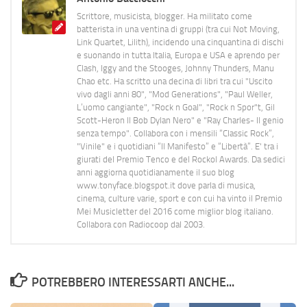
Scrittore, musicista, blogger. Ha militato come
batterista in una ventina di gruppi (tra cui Not Moving,
Link Quartet, Lilith), incidendo una cinquantina di dischi
e suonando in tutta Italia, Europa e USA e aprendo per
Clash, Iggy and the Stooges, Johnny Thunders, Manu
Chao etc. Ha scritto una decina di libri tra cui "Uscito
vivo dagli anni 80", "Mod Generations", "Paul Weller,
L’uomo cangiante", "Rock n Goal", "Rock n Spor"t, Gil
Scott-Heron Il Bob Dylan Nero" e "Ray Charles- Il genio
senza tempo". Collabora con i mensili “Classic Rock”,
"Vinile" e i quotidiani “Il Manifesto” e “Libertà”. E' tra i
giurati del Premio Tenco e del Rockol Awards. Da sedici
anni aggiorna quotidianamente il suo blog
www.tonyface.blogspot.it dove parla di musica,
cinema, culture varie, sport e con cui ha vinto il Premio
Mei Musicletter del 2016 come miglior blog italiano.
Collabora con Radiocoop dal 2003.
POTREBBERO INTERESSARTI ANCHE...