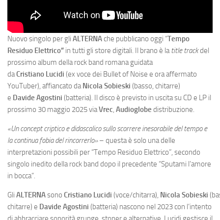
Nuovo singolo per gli
ALTERNA
che pubblicano oggi “
Tempo
Residuo Elettrico”
in tutti gli store digitali. Il brano è la
title track
del
prossimo album della rock band romana guidata
da
Cristiano Lucidi
(ex voce dei Bullet of Noise e ora affermato
YouTuber), affiancato da
Nicola Sobieski
(basso, chitarre)
e
Davide Agostini
(batteria). Il disco è previsto in uscita su CD e LP il
prossimo 30 maggio 2025 via
Vrec
,
Audioglobe
distribuzione.
«Un concept criptico e didascalico sullo scorrere inesorabile del tempo e
la continua fobia del rincorrerlo»
– questa è solo una delle
interpretazioni possibili per “Tempo Residuo Elettrico”, secondo
singolo inedito della rock band dopo il precedente “Sputami l’amore
in bocca”.
Gli
ALTERNA
sono
Cristiano Lucidi
(voce/chitarra),
Nicola Sobieski
(ba
chitarre) e
Davide Agostini
(batteria) nascono nel 2023 con l’intento
di abbracciare sonorità grunge, stoner e alternative. Lucidi gestisce il