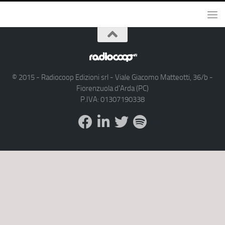
© 2015 - Radiocoop Edizioni srl - Viale Giacomo Matteotti, 36/b -
Fiorenzuola d'Arda (PC)
P.IVA: 01307190338