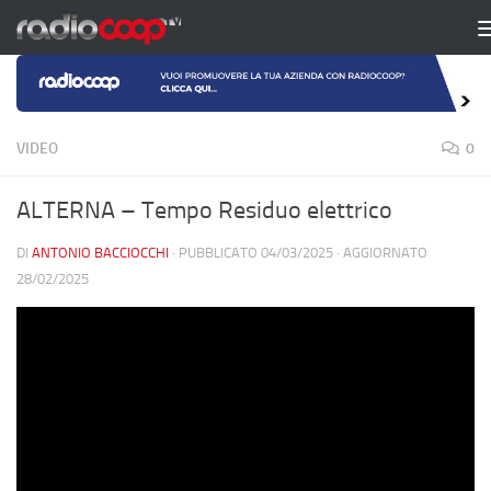
Salta al contenuto
VIDEO
0
ALTERNA – Tempo Residuo elettrico
DI
ANTONIO BACCIOCCHI
· PUBBLICATO
04/03/2025
· AGGIORNATO
28/02/2025