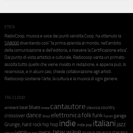
ETICA
RadioCoop, musica e voce dei punti vendita Coop, ha ottenuto la
SA8000
diventando così "la prima azienda al mondo, nell'ambito
della comunicazione e dell'editoria, a ricevere la Certificazione etica".
Dal punto di vista artistico e culturale, Radiocoop vanta un primato:
ascolta tutto quello che viene inviato in redazione, e appena può, lo
recensisce, e in alcuni casi, chiede collaborazione agli artisti.
Radiocoop sostiene l'arte, la cultura e la musica di ogni genere.
TAG CLOUD
cantautore
blues
beat
country
ambient
classica
bossa
elettronica
dance
folk
funk
crossover
garage
fusion
disco
indie
italiani
jazz
hip hop
Grunge;
hard rock
indie pop
new wave
metal;
nuova musica italiana
laPOP
lounge