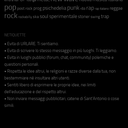
kimura
pop
punk
rap
psichedelia
reggae
prog
post rock
r&b
rap italiano
rock
soul
sperimentale
trap
stoner
ska
swing
rockabilly
NETIQUETTE
• Evita di URLARE. Ti sentiamo.
• Evita di scrivere lo stesso messaggio in più luoghi. Ti leggiamo.
• Evita in luoghi pubblici (forum, chat, community) polemiche e
questioni personali.
• Rispetta le idee altrui, le religioni e razze diverse dalla tua, non
bestemmiare né insultare altri utenti.
• Sentiti libero di esprimere le proprie idee, nei limiti
dell'educazione e del rispetto altrui.
• Non inviare messaggi pubblicitari, catene di Sant'Antonio o cose
simili.