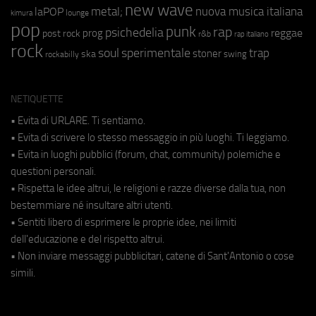
new wave
metal;
nuova musica italiana
laPOP
lounge
kimura
pop
punk
rap
psichedelia
reggae
prog
post rock
r&b
rap italiano
rock
soul
sperimentale
trap
stoner
ska
swing
rockabilly
NETIQUETTE
• Evita di URLARE. Ti sentiamo.
• Evita di scrivere lo stesso messaggio in più luoghi. Ti leggiamo.
• Evita in luoghi pubblici (forum, chat, community) polemiche e
questioni personali.
• Rispetta le idee altrui, le religioni e razze diverse dalla tua, non
bestemmiare né insultare altri utenti.
• Sentiti libero di esprimere le proprie idee, nei limiti
dell'educazione e del rispetto altrui.
• Non inviare messaggi pubblicitari, catene di Sant'Antonio o cose
simili.