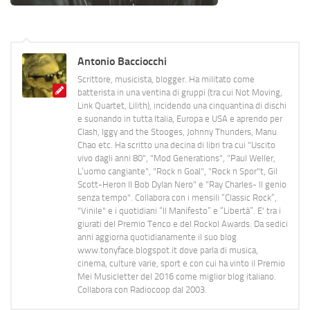
Antonio Bacciocchi
Scrittore, musicista, blogger. Ha militato come
batterista in una ventina di gruppi (tra cui Not Moving,
Link Quartet, Lilith), incidendo una cinquantina di dischi
e suonando in tutta Italia, Europa e USA e aprendo per
Clash, Iggy and the Stooges, Johnny Thunders, Manu
Chao etc. Ha scritto una decina di libri tra cui "Uscito
vivo dagli anni 80", "Mod Generations", "Paul Weller,
L’uomo cangiante", "Rock n Goal", "Rock n Spor"t, Gil
Scott-Heron Il Bob Dylan Nero" e "Ray Charles- Il genio
senza tempo". Collabora con i mensili “Classic Rock”,
"Vinile" e i quotidiani “Il Manifesto” e “Libertà”. E' tra i
giurati del Premio Tenco e del Rockol Awards. Da sedici
anni aggiorna quotidianamente il suo blog
www.tonyface.blogspot.it dove parla di musica,
cinema, culture varie, sport e con cui ha vinto il Premio
Mei Musicletter del 2016 come miglior blog italiano.
Collabora con Radiocoop dal 2003.