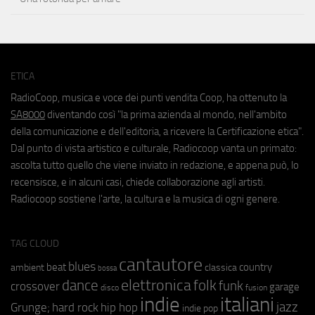
ETICA
RadioCoop, musica e voce dei punti vendita Coop, ha ottenuto la
SA8000
diventando così "la prima azienda al mondo, nell'ambito
della comunicazione e dell'editoria, a ricevere la Certificazione etica".
Dal punto di vista artistico e culturale, Radiocoop vanta un primato:
ascolta tutto quello che viene inviato in redazione, e appena può, lo
recensisce, e in alcuni casi, chiede collaborazione agli artisti.
Radiocoop sostiene l'arte, la cultura e la musica di ogni genere.
TAG CLOUD
cantautore
blues
beat
country
ambient
classica
bossa
elettronica
dance
folk
funk
crossover
garage
fusion
disco
indie
italiani
jazz
hip hop
Grunge;
hard rock
indie pop