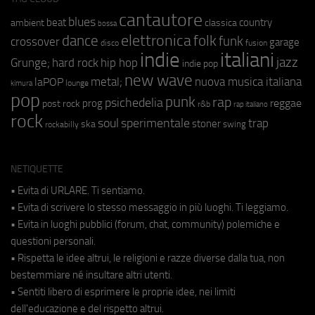
cantautore
blues
beat
country
ambient
classica
bossa
elettronica
dance
folk
funk
crossover
garage
fusion
disco
indie
italiani
jazz
hip hop
Grunge;
hard rock
indie pop
new wave
metal;
nuova musica italiana
laPOP
lounge
kimura
pop
punk
rap
psichedelia
reggae
prog
post rock
r&b
rap italiano
rock
soul
sperimentale
trap
stoner
ska
swing
rockabilly
NETIQUETTE
• Evita di URLARE. Ti sentiamo.
• Evita di scrivere lo stesso messaggio in più luoghi. Ti leggiamo.
• Evita in luoghi pubblici (forum, chat, community) polemiche e
questioni personali.
• Rispetta le idee altrui, le religioni e razze diverse dalla tua, non
bestemmiare né insultare altri utenti.
• Sentiti libero di esprimere le proprie idee, nei limiti
dell'educazione e del rispetto altrui.