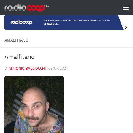
Salta al contenuto
AMALFITANO
Amalfitano
DI
ANTONIO BACCIOCCHI
·
06/07/2021