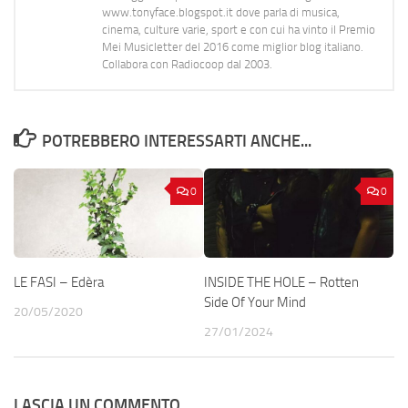
www.tonyface.blogspot.it dove parla di musica,
cinema, culture varie, sport e con cui ha vinto il Premio
Mei Musicletter del 2016 come miglior blog italiano.
Collabora con Radiocoop dal 2003.
POTREBBERO INTERESSARTI ANCHE...
0
0
LE FASI – Edèra
INSIDE THE HOLE – Rotten
Side Of Your Mind
20/05/2020
27/01/2024
LASCIA UN COMMENTO