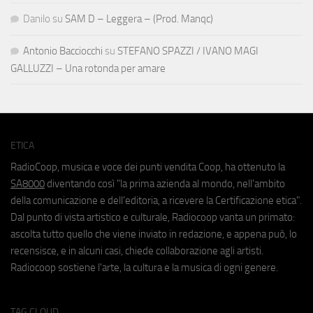
Danilo
su
SAM D – Leggera – (Prod. Manqc)
Antonio Bacciocchi
su
STEFANO SPAZZI / IVANO MAGI
GALLUZZI – Una rotonda per amare
ETICA
RadioCoop, musica e voce dei punti vendita Coop, ha ottenuto la
SA8000
diventando così "la prima azienda al mondo, nell'ambito
della comunicazione e dell'editoria, a ricevere la Certificazione etica".
Dal punto di vista artistico e culturale, Radiocoop vanta un primato:
ascolta tutto quello che viene inviato in redazione, e appena può, lo
recensisce, e in alcuni casi, chiede collaborazione agli artisti.
Radiocoop sostiene l'arte, la cultura e la musica di ogni genere.
TAG CLOUD