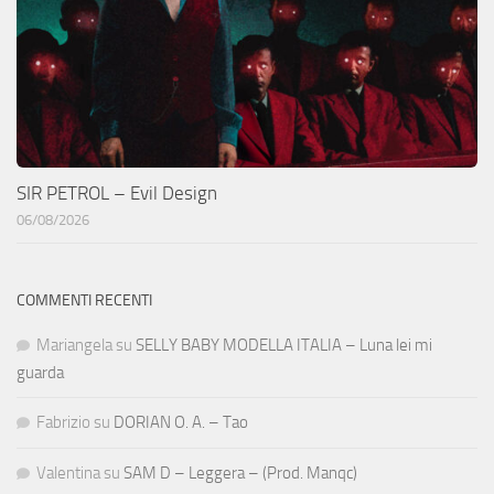
SIR PETROL – Evil Design
06/08/2026
COMMENTI RECENTI
Mariangela
su
SELLY BABY MODELLA ITALIA – Luna lei mi
guarda
Fabrizio
su
DORIAN O. A. – Tao
Valentina
su
SAM D – Leggera – (Prod. Manqc)