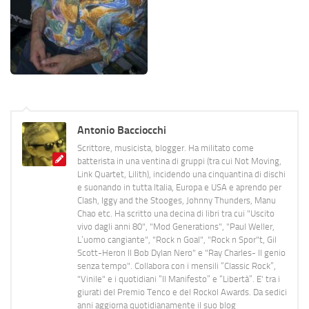
Antonio Bacciocchi
Scrittore, musicista, blogger. Ha militato come
batterista in una ventina di gruppi (tra cui Not Moving,
Link Quartet, Lilith), incidendo una cinquantina di dischi
e suonando in tutta Italia, Europa e USA e aprendo per
Clash, Iggy and the Stooges, Johnny Thunders, Manu
Chao etc. Ha scritto una decina di libri tra cui "Uscito
vivo dagli anni 80", "Mod Generations", "Paul Weller,
L’uomo cangiante", "Rock n Goal", "Rock n Spor"t, Gil
Scott-Heron Il Bob Dylan Nero" e "Ray Charles- Il genio
senza tempo". Collabora con i mensili “Classic Rock”,
"Vinile" e i quotidiani “Il Manifesto” e “Libertà”. E' tra i
giurati del Premio Tenco e del Rockol Awards. Da sedici
anni aggiorna quotidianamente il suo blog