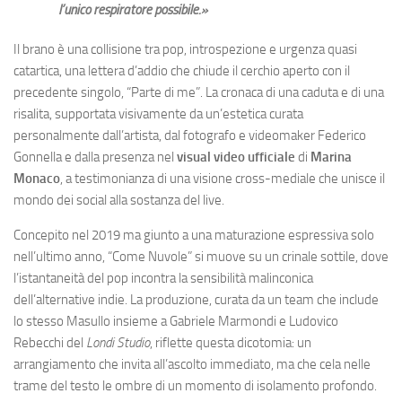
l’unico respiratore possibile.»
Il brano è una collisione tra pop, introspezione e urgenza quasi
catartica, una lettera d’addio che chiude il cerchio aperto con il
precedente singolo, “Parte di me”. La cronaca di una caduta e di una
risalita, supportata visivamente da un’estetica curata
personalmente dall’artista, dal fotografo e videomaker Federico
Gonnella e dalla presenza nel
visual video ufficiale
di
Marina
Monaco
, a testimonianza di una visione cross-mediale che unisce il
mondo dei social alla sostanza del live.
Concepito nel 2019 ma giunto a una maturazione espressiva solo
nell’ultimo anno, “Come Nuvole” si muove su un crinale sottile, dove
l’istantaneità del pop incontra la sensibilità malinconica
dell’alternative indie. La produzione, curata da un team che include
lo stesso Masullo insieme a Gabriele Marmondi e Ludovico
Rebecchi del
Londi Studio
, riflette questa dicotomia: un
arrangiamento che invita all’ascolto immediato, ma che cela nelle
trame del testo le ombre di un momento di isolamento profondo.