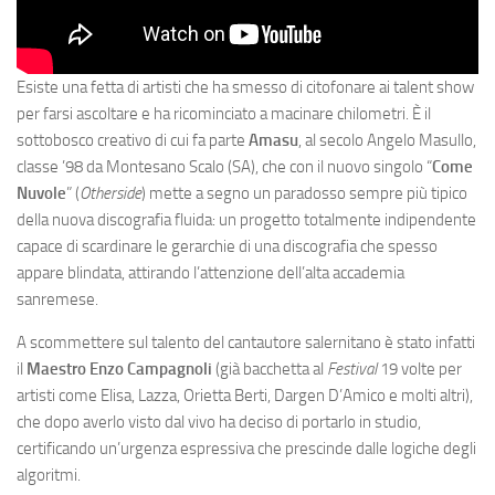
Esiste una fetta di artisti che ha smesso di citofonare ai talent show
per farsi ascoltare e ha ricominciato a macinare chilometri. È il
sottobosco creativo di cui fa parte
Amasu
, al secolo Angelo Masullo,
classe ’98 da Montesano Scalo (SA), che con il nuovo singolo “
Come
Nuvole
” (
Otherside
) mette a segno un paradosso sempre più tipico
della nuova discografia fluida: un progetto totalmente indipendente
capace di scardinare le gerarchie di una discografia che spesso
appare blindata, attirando l’attenzione dell’alta accademia
sanremese.
A scommettere sul talento del cantautore salernitano è stato infatti
il
Maestro Enzo Campagnoli
(già bacchetta al
Festival
19 volte per
artisti come Elisa, Lazza, Orietta Berti, Dargen D’Amico e molti altri),
che dopo averlo visto dal vivo ha deciso di portarlo in studio,
certificando un’urgenza espressiva che prescinde dalle logiche degli
algoritmi.