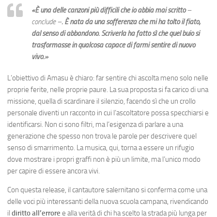
«È una delle canzoni più difficili che io abbia mai scritto
–
conclude –
. È nata da una sofferenza che mi ha tolto il fiato,
dal senso di abbandono. Scriverla ha fatto sì che quel buio si
trasformasse in qualcosa capace di farmi sentire di nuovo
vivo.»
L’obiettivo di Amasu è chiaro: far sentire chi ascolta meno solo nelle
proprie ferite, nelle proprie paure. La sua proposta si fa carico di una
missione, quella di scardinare il silenzio, facendo sì che un crollo
personale diventi un racconto in cui l’ascoltatore possa specchiarsi e
identificarsi. Non ci sono filtri, ma l’esigenza di parlare a una
generazione che spesso non trova le parole per descrivere quel
senso di smarrimento. La musica, qui, torna a essere un rifugio
dove mostrare i propri graffi non è più un limite, ma l’unico modo
per capire di essere ancora vivi.
Con questa release, il cantautore salernitano si conferma come una
delle voci più interessanti della nuova scuola campana, rivendicando
il
diritto all’errore
e alla verità di chi ha scelto la strada più lunga per