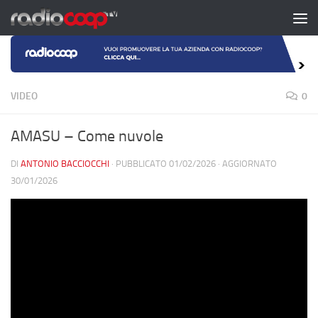
Salta al contenuto
VIDEO
0
AMASU – Come nuvole
DI
ANTONIO BACCIOCCHI
· PUBBLICATO
01/02/2026
· AGGIORNATO
30/01/2026