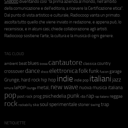
SA8000
diventando così "la prima azienda al mondo, nell'ambito
della comunicazione e dell'editoria, a ricevere la Certificazione etica".
Dal punto di vista artistico e culturale, Radiocoop vanta un primato:
ascolta tutto quello che viene inviato in redazione, e appena può, lo
recensisce, e in alcuni casi, chiede collaborazione agli artisti.
Radiocoop sostiene l'arte, la cultura e la musica di ogni genere.
TAG CLOUD
cantautore
blues
beat
country
ambient
classica
bossa
elettronica
dance
folk
funk
crossover
garage
fusion
disco
indie
italiani
jazz
hip hop
Grunge;
hard rock
indie pop
new wave
metal;
nuova musica italiana
laPOP
lounge
kimura
pop
punk
rap
psichedelia
reggae
prog
post rock
r&b
rap italiano
rock
soul
sperimentale
trap
stoner
ska
swing
rockabilly
NETIQUETTE