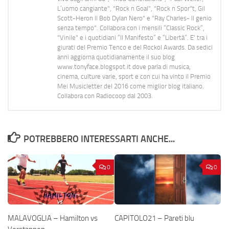
L’uomo cangiante", "Rock n Goal", "Rock n Spor"t, Gil
Scott-Heron Il Bob Dylan Nero" e "Ray Charles- Il genio
senza tempo". Collabora con i mensili “Classic Rock”,
"Vinile" e i quotidiani “Il Manifesto” e “Libertà”. E' tra i
giurati del Premio Tenco e del Rockol Awards. Da sedici
anni aggiorna quotidianamente il suo blog
www.tonyface.blogspot.it dove parla di musica,
cinema, culture varie, sport e con cui ha vinto il Premio
Mei Musicletter del 2016 come miglior blog italiano.
Collabora con Radiocoop dal 2003.
POTREBBERO INTERESSARTI ANCHE...
0
0
MALAVOGLIA – Hamilton vs
CAPITOLO21 – Pareti blu