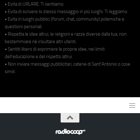
• Evita di URLARE. Ti sentiamo.
• Evita di scrivere lo stesso messaggio in più luoghi. Ti leggiamo.
• Evita in luoghi pubblici (forum, chat, community) polemiche e
questioni personali.
• Rispetta le idee altrui, le religioni e razze diverse dalla tua, non
bestemmiare né insultare altri utenti.
• Sentiti libero di esprimere le proprie idee, nei limiti
dell'educazione e del rispetto altrui.
• Non inviare messaggi pubblicitari, catene di Sant'Antonio o cose
simili.