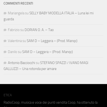
COMMENTI RECENTI
Mariangela
su
SELLY BABY MODELLA ITALIA – Luna lei mi
guarda
Fabrizio
su
DORIAN O. A. – Tao
Valentina
su
SAM D – Leggera – (Prod. Manqc)
Danilo
su
SAM D – Leggera – (Prod. Manqc)
Antonio Bacciocchi
su
STEFANO SPAZZI / IVANO MAGI
GALLUZZI – Una rotonda per amare
ETICA
RadioCoop, musica e voce dei punti vendita Coop, ha ottenuto la