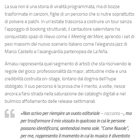
La sua non è una storia di viralità programmata, ma di bozze
trasformate in canzoni, figlie di un percorso che si nutre soprattutto
di polvere e palchi. In un’estate trascorsa a costruire un tour senza
l’appoggio di booking strutturati, il cantautore salernitano ha
conquistato spazi di rilievo come il
Meeting del Mare
, aprendo i set di
pesi massimi del nuovo scenario italiano come l’eleganza jazz di
Marco Castello e l’avanguardia partenopea de La Niña.
Amasu rappresenta quel segmento di artisti che sta riscrivendo le
regole del gioco: professionalità da major, attitudine indie e una
credibilità costruita on-stage, lontano dal dogma dell’hype
obbligato. Il suo percorso è la prova che il merito, a volte, riesce
ancora a farsi strada nella saturazione dei cataloghi digitali e nel
bulimico affollamento delle release settimanali.
«Non scrivo per riempire un vuoto editoriale
– racconta –
, ma
per trasformare il mio vissuto in qualcosa in cui le persone
possano identificarsi, sentendosi meno sole. “Come Nuvole”,
per me, rappresenta il momento in cui la musica è diventata