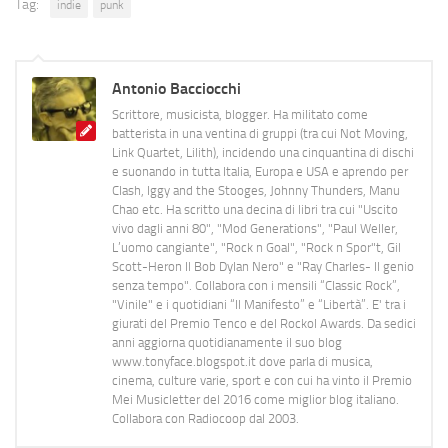
Tag:
indie
punk
Antonio Bacciocchi
Scrittore, musicista, blogger. Ha militato come
batterista in una ventina di gruppi (tra cui Not Moving,
Link Quartet, Lilith), incidendo una cinquantina di dischi
e suonando in tutta Italia, Europa e USA e aprendo per
Clash, Iggy and the Stooges, Johnny Thunders, Manu
Chao etc. Ha scritto una decina di libri tra cui "Uscito
vivo dagli anni 80", "Mod Generations", "Paul Weller,
L’uomo cangiante", "Rock n Goal", "Rock n Spor"t, Gil
Scott-Heron Il Bob Dylan Nero" e "Ray Charles- Il genio
senza tempo". Collabora con i mensili “Classic Rock”,
"Vinile" e i quotidiani “Il Manifesto” e “Libertà”. E' tra i
giurati del Premio Tenco e del Rockol Awards. Da sedici
anni aggiorna quotidianamente il suo blog
www.tonyface.blogspot.it dove parla di musica,
cinema, culture varie, sport e con cui ha vinto il Premio
Mei Musicletter del 2016 come miglior blog italiano.
Collabora con Radiocoop dal 2003.