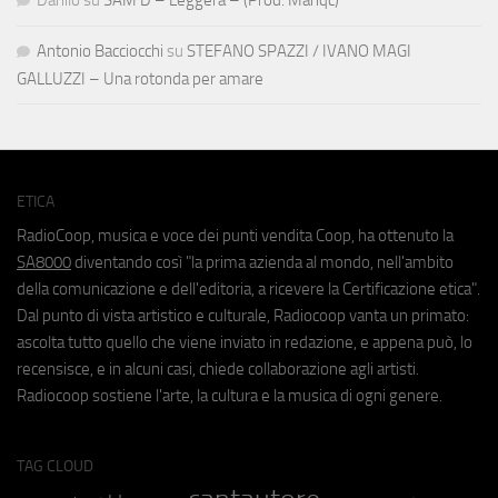
Antonio Bacciocchi
su
STEFANO SPAZZI / IVANO MAGI
GALLUZZI – Una rotonda per amare
ETICA
RadioCoop, musica e voce dei punti vendita Coop, ha ottenuto la
SA8000
diventando così "la prima azienda al mondo, nell'ambito
della comunicazione e dell'editoria, a ricevere la Certificazione etica".
Dal punto di vista artistico e culturale, Radiocoop vanta un primato:
ascolta tutto quello che viene inviato in redazione, e appena può, lo
recensisce, e in alcuni casi, chiede collaborazione agli artisti.
Radiocoop sostiene l'arte, la cultura e la musica di ogni genere.
TAG CLOUD