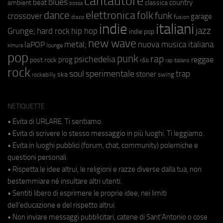
cantautore
blues
beat
country
ambient
classica
bossa
elettronica
dance
folk
funk
crossover
garage
fusion
disco
indie
italiani
jazz
hip hop
Grunge;
hard rock
indie pop
new wave
metal;
nuova musica italiana
laPOP
lounge
kimura
pop
punk
rap
psichedelia
reggae
prog
post rock
r&b
rap italiano
rock
soul
sperimentale
trap
stoner
ska
swing
rockabilly
NETIQUETTE
• Evita di URLARE. Ti sentiamo.
• Evita di scrivere lo stesso messaggio in più luoghi. Ti leggiamo.
• Evita in luoghi pubblici (forum, chat, community) polemiche e
questioni personali.
• Rispetta le idee altrui, le religioni e razze diverse dalla tua, non
bestemmiare né insultare altri utenti.
• Sentiti libero di esprimere le proprie idee, nei limiti
dell'educazione e del rispetto altrui.
• Non inviare messaggi pubblicitari, catene di Sant'Antonio o cose