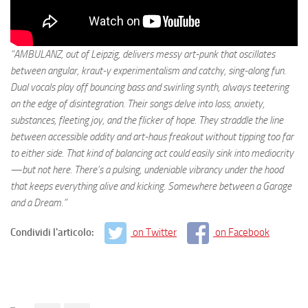
“AMBULANZ, out of Leipzig, delivers messy art-punk that oscillates
between angular, kraut-y experimentalism and catchy, sing-along fun.
Dual vocals play off bouncing bass and swirling synth, always teetering
on the edge of disintegration. Their songs delve into loss, anxiety,
substances, fleeting joy, and the flicker of hope. They straddle the line
between accessible oddity and art-haus freakout without tipping too far
to either side. That kind of balancing act could easily sink into mediocrity
—but not here. There’s a pulsing, undeniable vibrancy under the hood
that keeps everything alive and kicking. Somewhere between a Garage
and a Dream.”
Condividi l'articolo:
on Twitter
on Facebook