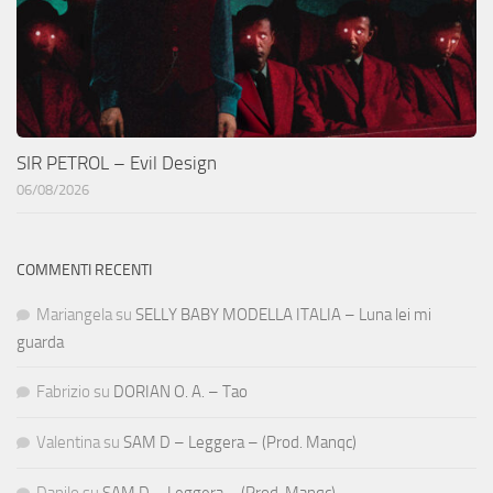
SIR PETROL – Evil Design
06/08/2026
COMMENTI RECENTI
Mariangela
su
SELLY BABY MODELLA ITALIA – Luna lei mi
guarda
Fabrizio
su
DORIAN O. A. – Tao
Valentina
su
SAM D – Leggera – (Prod. Manqc)
Danilo
su
SAM D – Leggera – (Prod. Manqc)