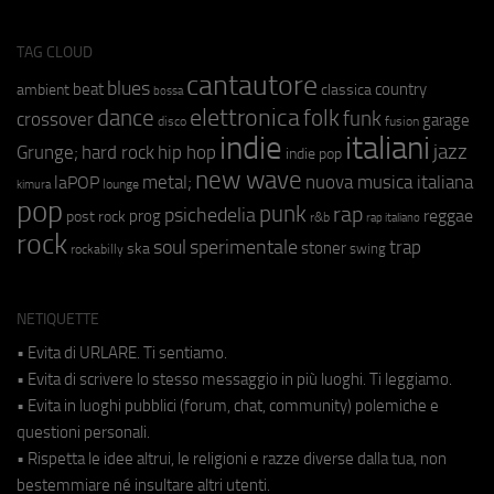
TAG CLOUD
cantautore
blues
beat
country
ambient
classica
bossa
elettronica
dance
folk
funk
crossover
garage
fusion
disco
indie
italiani
jazz
hip hop
Grunge;
hard rock
indie pop
new wave
metal;
nuova musica italiana
laPOP
lounge
kimura
pop
punk
rap
psichedelia
reggae
prog
post rock
r&b
rap italiano
rock
soul
sperimentale
trap
stoner
ska
swing
rockabilly
NETIQUETTE
• Evita di URLARE. Ti sentiamo.
• Evita di scrivere lo stesso messaggio in più luoghi. Ti leggiamo.
• Evita in luoghi pubblici (forum, chat, community) polemiche e
questioni personali.
• Rispetta le idee altrui, le religioni e razze diverse dalla tua, non
bestemmiare né insultare altri utenti.