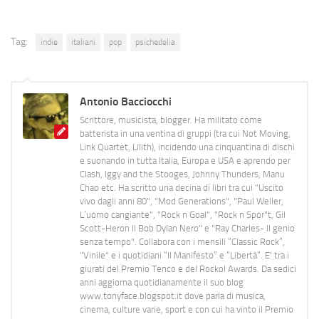
Tag:
indie
italiani
pop
psichedelia
Antonio Bacciocchi
Scrittore, musicista, blogger. Ha militato come
batterista in una ventina di gruppi (tra cui Not Moving,
Link Quartet, Lilith), incidendo una cinquantina di dischi
e suonando in tutta Italia, Europa e USA e aprendo per
Clash, Iggy and the Stooges, Johnny Thunders, Manu
Chao etc. Ha scritto una decina di libri tra cui "Uscito
vivo dagli anni 80", "Mod Generations", "Paul Weller,
L’uomo cangiante", "Rock n Goal", "Rock n Spor"t, Gil
Scott-Heron Il Bob Dylan Nero" e "Ray Charles- Il genio
senza tempo". Collabora con i mensili “Classic Rock”,
"Vinile" e i quotidiani “Il Manifesto” e “Libertà”. E' tra i
giurati del Premio Tenco e del Rockol Awards. Da sedici
anni aggiorna quotidianamente il suo blog
www.tonyface.blogspot.it dove parla di musica,
cinema, culture varie, sport e con cui ha vinto il Premio