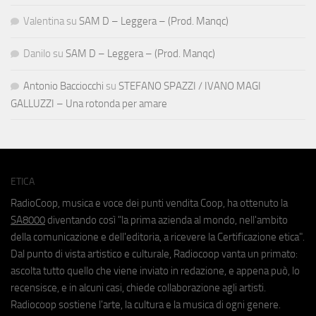
Valentina
su
SAM D – Leggera – (Prod. Manqc)
Danilo
su
SAM D – Leggera – (Prod. Manqc)
Antonio Bacciocchi
su
STEFANO SPAZZI / IVANO MAGI
GALLUZZI – Una rotonda per amare
ETICA
RadioCoop, musica e voce dei punti vendita Coop, ha ottenuto la
SA8000
diventando così "la prima azienda al mondo, nell'ambito
della comunicazione e dell'editoria, a ricevere la Certificazione etica".
Dal punto di vista artistico e culturale, Radiocoop vanta un primato:
ascolta tutto quello che viene inviato in redazione, e appena può, lo
recensisce, e in alcuni casi, chiede collaborazione agli artisti.
Radiocoop sostiene l'arte, la cultura e la musica di ogni genere.