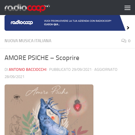
Salta al contenuto
NUOVA MUSICA ITALIANA
0
AMORE PSICHE – Scoprire
DI
ANTONIO BACCIOCCHI
· PUBBLICATO
29/09/2021
· AGGIORNATO
28/09/2021