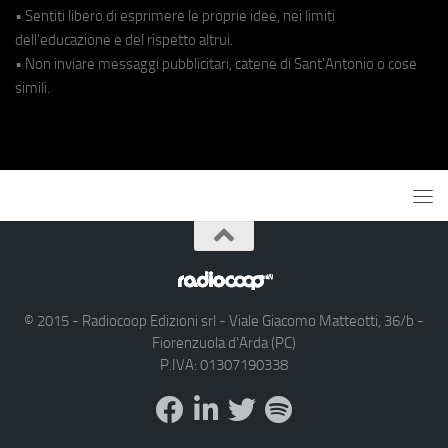
• Sentiti libero di esprimere le proprie idee, nei limiti
dell'educazione e del rispetto altrui.
• Non inviare messaggi pubblicitari, catene di Sant'Antonio o cose
simili.
© 2015 - Radiocoop Edizioni srl - Viale Giacomo Matteotti, 36/b -
Fiorenzuola d'Arda (PC)
P.IVA: 01307190338