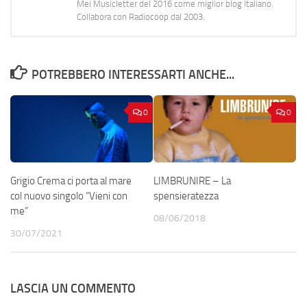
Mei Musicletter del 2016 come miglior blog italiano.
Collabora con Radiocoop dal 2003.
POTREBBERO INTERESSARTI ANCHE...
0
0
Grigio Crema ci porta al mare
LIMBRUNIRE – La
col nuovo singolo “Vieni con
spensieratezza
me”
08/06/2018
30/07/2021
LASCIA UN COMMENTO