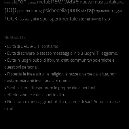
new wave
metal;
nuova musica italiana
laPOP
lounge
kimura
pop
punk
rap
psichedelia
reggae
prog
post rock
r&b
rap italiano
rock
soul
sperimentale
trap
stoner
ska
swing
rockabilly
NETIQUETTE
• Evita di URLARE. Ti sentiamo.
• Evita di scrivere lo stesso messaggio in più luoghi. Ti leggiamo.
• Evita in luoghi pubblici (forum, chat, community) polemiche e
questioni personali.
• Rispetta le idee altrui, le religioni e razze diverse dalla tua, non
bestemmiare né insultare altri utenti.
• Sentiti libero di esprimere le proprie idee, nei limiti
dell'educazione e del rispetto altrui.
• Non inviare messaggi pubblicitari, catene di Sant'Antonio o cose
simili.