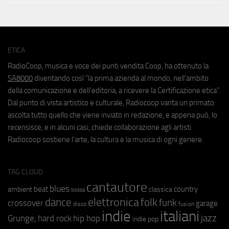
ETICA
RadioCoop, musica e voce dei punti vendita Coop, ha ottenuto la
SA8000
diventando così "la prima azienda al mondo, nell'ambito
della comunicazione e dell'editoria, a ricevere la Certificazione etica".
Dal punto di vista artistico e culturale, Radiocoop vanta un primato:
ascolta tutto quello che viene inviato in redazione, e appena può, lo
recensisce, e in alcuni casi, chiede collaborazione agli artisti.
Radiocoop sostiene l'arte, la cultura e la musica di ogni genere.
TAG CLOUD
cantautore
blues
beat
country
ambient
classica
bossa
elettronica
dance
folk
funk
crossover
garage
fusion
disco
indie
italiani
jazz
hip hop
Grunge;
hard rock
indie pop