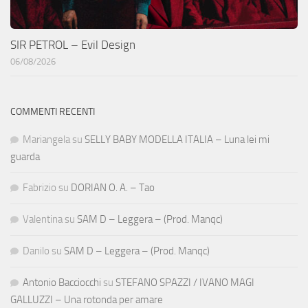
SIR PETROL – Evil Design
06/08/2026
COMMENTI RECENTI
Mariangela
su
SELLY BABY MODELLA ITALIA – Luna lei mi
guarda
Fabrizio
su
DORIAN O. A. – Tao
Valentina
su
SAM D – Leggera – (Prod. Manqc)
Danilo
su
SAM D – Leggera – (Prod. Manqc)
Antonio Bacciocchi
su
STEFANO SPAZZI / IVANO MAGI
GALLUZZI – Una rotonda per amare