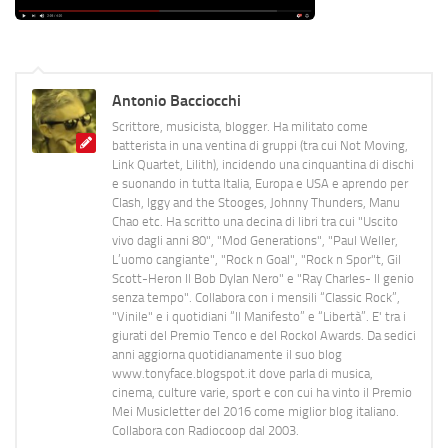
Antonio Bacciocchi
Scrittore, musicista, blogger. Ha militato come
batterista in una ventina di gruppi (tra cui Not Moving,
Link Quartet, Lilith), incidendo una cinquantina di dischi
e suonando in tutta Italia, Europa e USA e aprendo per
Clash, Iggy and the Stooges, Johnny Thunders, Manu
Chao etc. Ha scritto una decina di libri tra cui "Uscito
vivo dagli anni 80", "Mod Generations", "Paul Weller,
L’uomo cangiante", "Rock n Goal", "Rock n Spor"t, Gil
Scott-Heron Il Bob Dylan Nero" e "Ray Charles- Il genio
senza tempo". Collabora con i mensili “Classic Rock”,
"Vinile" e i quotidiani “Il Manifesto” e “Libertà”. E' tra i
giurati del Premio Tenco e del Rockol Awards. Da sedici
anni aggiorna quotidianamente il suo blog
www.tonyface.blogspot.it dove parla di musica,
cinema, culture varie, sport e con cui ha vinto il Premio
Mei Musicletter del 2016 come miglior blog italiano.
Collabora con Radiocoop dal 2003.